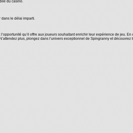
bile du casino.
 dans le délai imparti.
et l’opportunité qu’il offre aux joueurs souhaitant enrichir leur expérience de jeu. 
’attendez plus, plongez dans l’univers exceptionnel de Spingranny et découvrez tout 