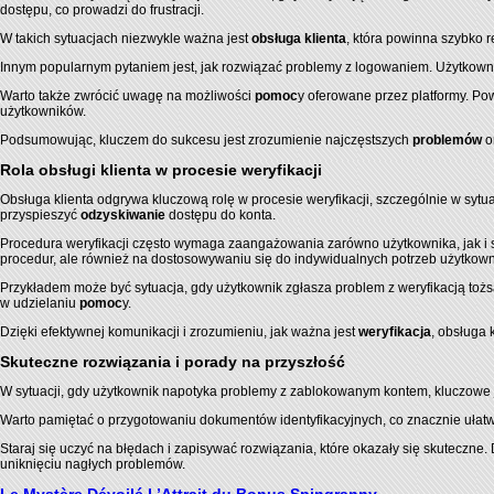
dostępu, co prowadzi do frustracji.
W takich sytuacjach niezwykle ważna jest
obsługa klienta
, która powinna szybko 
Innym popularnym pytaniem jest, jak rozwiązać problemy z logowaniem. Użytkownic
Warto także zwrócić uwagę na możliwości
pomoc
y oferowane przez platformy. Po
użytkowników.
Podsumowując, kluczem do sukcesu jest zrozumienie najczęstszych
problemów
o
Rola obsługi klienta w procesie weryfikacji
Obsługa klienta odgrywa kluczową rolę w procesie weryfikacji, szczególnie w syt
przyspieszyć
odzyskiwanie
dostępu do konta.
Procedura weryfikacji często wymaga zaangażowania zarówno użytkownika, jak i sp
procedur, ale również na dostosowywaniu się do indywidualnych potrzeb użytkow
Przykładem może być sytuacja, gdy użytkownik zgłasza problem z weryfikacją toż
w udzielaniu
pomoc
y.
Dzięki efektywnej komunikacji i zrozumieniu, jak ważna jest
weryfikacja
, obsługa
Skuteczne rozwiązania i porady na przyszłość
W sytuacji, gdy użytkownik napotyka problemy z zablokowanym kontem, kluczowe jes
Warto pamiętać o przygotowaniu dokumentów identyfikacyjnych, co znacznie ułatwi 
Staraj się uczyć na błędach i zapisywać rozwiązania, które okazały się skuteczn
uniknięciu nagłych problemów.