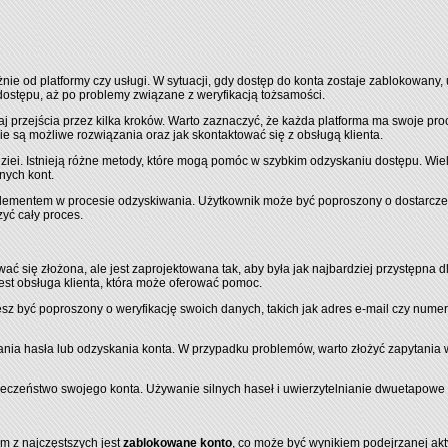
e od platformy czy usługi. W sytuacji, gdy dostęp do konta zostaje zablokowany, 
stępu, aż po problemy związane z weryfikacją tożsamości.
j przejścia przez kilka kroków. Warto zaznaczyć, że każda platforma ma swoje 
e są możliwe rozwiązania oraz jak skontaktować się z obsługą klienta.
iei. Istnieją różne metody, które mogą pomóc w szybkim odzyskaniu dostępu. Wiele f
ych kont.
elementem w procesie odzyskiwania. Użytkownik może być poproszony o dostarcze
yć cały proces.
ię złożona, ale jest zaprojektowana tak, aby była jak najbardziej przystępna dl
est obsługa klienta, która może oferować pomoc.
 być poproszony o weryfikację swoich danych, takich jak adres e-mail czy numer t
ania hasła lub odzyskania konta. W przypadku problemów, warto złożyć zapytania 
ieczeństwo swojego konta. Używanie silnych haseł i uwierzytelnianie dwuetapowe
ym z najczęstszych jest
zablokowane konto
, co może być wynikiem podejrzanej ak