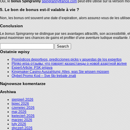
Oui, le
bonus Spingranny
spingrannyfrance.com
peut être utilisé sur la version mo
5. Le bon de bonus est-il valable à vie ?
Non, les bonus ont souvent une date d’expiration, alors assurez-vous de les utiliser
Conclusion
Le
bonus Spingranny
se distingue par ses avantages attractifs, son accessibilité, 
peut maximiser ses chances de gains et profiter d’une aventure ludique exaltante. N
Search
for:
Ostatnie wpisy
Pronósticos deportivos, predicciones picks y apuestas de los expertos
Plinko игра отзывы: что говорят казахстанцы о новой азартной волне
Expert Article: PSK prijava
Kingmaker Casino Auszahlung: Alles, was Sie wissen müssen
Olybet Promo Kod – Sve što trebate znati
Najnowsze komentarze
Archiwa
sierpień 2026
lipiec 2026
czerwiec 2026
maj 2026
kwiecień 2026
marzec 2026
luty 2026
styczeń 2026