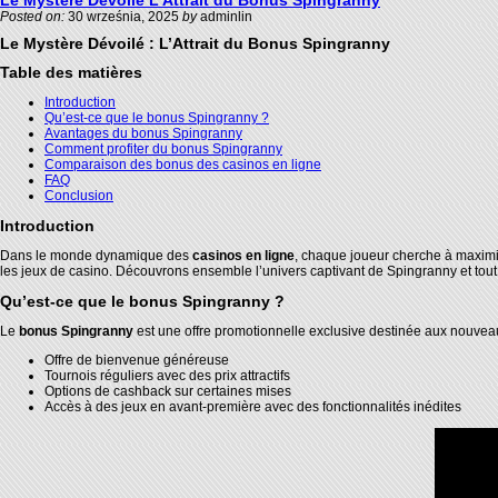
Le Mystère Dévoilé L’Attrait du Bonus Spingranny
Posted on:
30 września, 2025
by
adminlin
Le Mystère Dévoilé : L’Attrait du Bonus Spingranny
Table des matières
Introduction
Qu’est-ce que le bonus Spingranny ?
Avantages du bonus Spingranny
Comment profiter du bonus Spingranny
Comparaison des bonus des casinos en ligne
FAQ
Conclusion
Introduction
Dans le monde dynamique des
casinos en ligne
, chaque joueur cherche à maximi
les jeux de casino. Découvrons ensemble l’univers captivant de Spingranny et tout 
Qu’est-ce que le bonus Spingranny ?
Le
bonus Spingranny
est une offre promotionnelle exclusive destinée aux nouveaux
Offre de bienvenue généreuse
Tournois réguliers avec des prix attractifs
Options de cashback sur certaines mises
Accès à des jeux en avant-première avec des fonctionnalités inédites