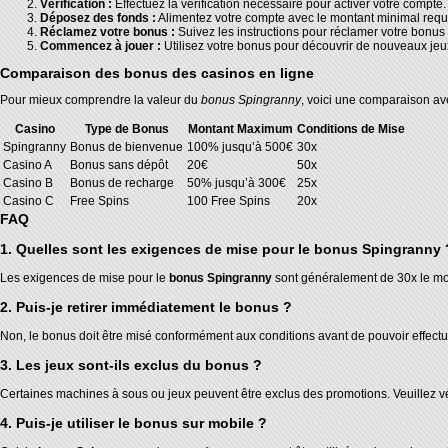
Vérification :
Effectuez la vérification nécessaire pour activer votre compte.
Déposez des fonds :
Alimentez votre compte avec le montant minimal requi
Réclamez votre bonus :
Suivez les instructions pour réclamer votre bonus 
Commencez à jouer :
Utilisez votre bonus pour découvrir de nouveaux jeu
Comparaison des bonus des casinos en ligne
Pour mieux comprendre la valeur du
bonus Spingranny
, voici une comparaison ave
Casino
Type de Bonus
Montant Maximum
Conditions de Mise
Spingranny
Bonus de bienvenue
100% jusqu’à 500€
30x
Casino A
Bonus sans dépôt
20€
50x
Casino B
Bonus de recharge
50% jusqu’à 300€
25x
Casino C
Free Spins
100 Free Spins
20x
FAQ
1. Quelles sont les exigences de mise pour le bonus Spingranny 
Les exigences de mise pour le
bonus Spingranny
sont généralement de 30x le mo
2. Puis-je retirer immédiatement le bonus ?
Non, le bonus doit être misé conformément aux conditions avant de pouvoir effectue
3. Les jeux sont-ils exclus du bonus ?
Certaines machines à sous ou jeux peuvent être exclus des promotions. Veuillez vér
4. Puis-je utiliser le bonus sur mobile ?