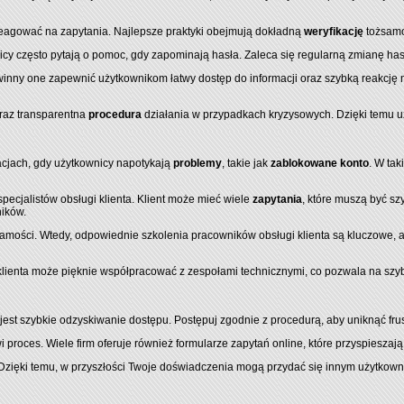
reagować na zapytania. Najlepsze praktyki obejmują dokładną
weryfikację
tożsamo
y często pytają o pomoc, gdy zapominają hasła. Zaleca się regularną zmianę haseł
winny one zapewnić użytkownikom łatwy dostęp do informacji oraz szybką reakcję 
raz transparentna
procedura
działania w przypadkach kryzysowych. Dzięki temu u
uacjach, gdy użytkownicy napotykają
problemy
, takie jak
zablokowane konto
. W ta
ecjalistów obsługi klienta. Klient może mieć wiele
zapytania
, które muszą być sz
ników.
samości. Wtedy, odpowiednie szkolenia pracowników obsługi klienta są kluczowe,
 klienta może pięknie współpracować z zespołami technicznymi, co pozwala na sz
t szybkie odzyskiwanie dostępu. Postępuj zgodnie z procedurą, aby uniknąć frustr
proces. Wiele firm oferuje również formularze zapytań online, które przyspieszaj
e. Dzięki temu, w przyszłości Twoje doświadczenia mogą przydać się innym użytko