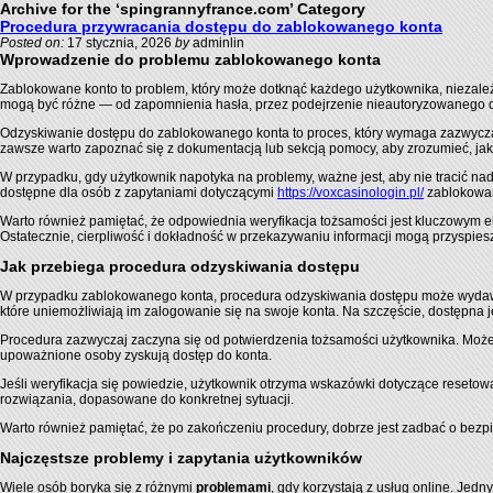
Archive for the ‘spingrannyfrance.com’ Category
Procedura przywracania dostępu do zablokowanego konta
Posted on:
17 stycznia, 2026
by
adminlin
Wprowadzenie do problemu zablokowanego konta
Zablokowane konto to problem, który może dotknąć każdego użytkownika, niezależni
mogą być różne — od zapomnienia hasła, przez podejrzenie nieautoryzowanego do
Odzyskiwanie dostępu do zablokowanego konta to proces, który wymaga zazwycza
zawsze warto zapoznać się z dokumentacją lub sekcją pomocy, aby zrozumieć, jaki
W przypadku, gdy użytkownik napotyka na problemy, ważne jest, aby nie tracić nadz
dostępne dla osób z zapytaniami dotyczącymi
https://voxcasinologin.pl/
zablokowan
Warto również pamiętać, że odpowiednia weryfikacja tożsamości jest kluczowym 
Ostatecznie, cierpliwość i dokładność w przekazywaniu informacji mogą przyspiesz
Jak przebiega procedura odzyskiwania dostępu
W przypadku zablokowanego konta, procedura odzyskiwania dostępu może wydawać s
które uniemożliwiają im zalogowanie się na swoje konta. Na szczęście, dostępna j
Procedura zazwyczaj zaczyna się od potwierdzenia tożsamości użytkownika. Możesz
upoważnione osoby zyskują dostęp do konta.
Jeśli weryfikacja się powiedzie, użytkownik otrzyma wskazówki dotyczące resetow
rozwiązania, dopasowane do konkretnej sytuacji.
Warto również pamiętać, że po zakończeniu procedury, dobrze jest zadbać o bezp
Najczęstsze problemy i zapytania użytkowników
Wiele osób boryka się z różnymi
problemami
, gdy korzystają z usług online. Jedn