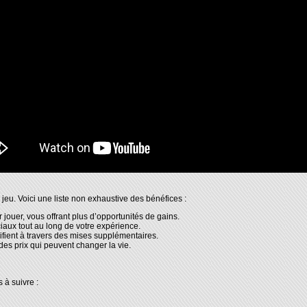
jeu. Voici une liste non exhaustive des bénéfices :
ouer, vous offrant plus d’opportunités de gains.
iaux tout au long de votre expérience.
sifient à travers des mises supplémentaires.
des prix qui peuvent changer la vie.
s à suivre :