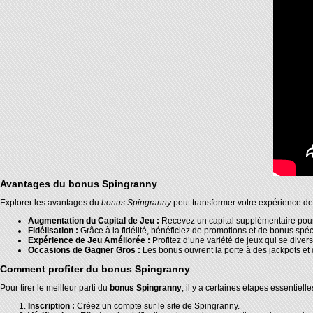
Avantages du bonus Spingranny
Explorer les avantages du
bonus Spingranny
peut transformer votre expérience de 
Augmentation du Capital de Jeu :
Recevez un capital supplémentaire pour j
Fidélisation :
Grâce à la fidélité, bénéficiez de promotions et de bonus spéc
Expérience de Jeu Améliorée :
Profitez d’une variété de jeux qui se diver
Occasions de Gagner Gros :
Les bonus ouvrent la porte à des jackpots et 
Comment profiter du bonus Spingranny
Pour tirer le meilleur parti du
bonus Spingranny
, il y a certaines étapes essentielle
Inscription :
Créez un compte sur le site de Spingranny.