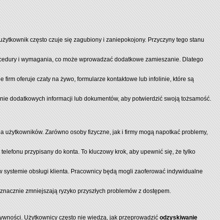
użytkownik często czuje się zagubiony i zaniepokojony. Przyczyny tego stanu
procedury i wymagania, co może wprowadzać dodatkowe zamieszanie. Dlatego
irm oferuje czaty na żywo, formularze kontaktowe lub infolinie, które są
nie dodatkowych informacji lub dokumentów, aby potwierdzić swoją tożsamość.
a użytkowników. Zarówno osoby fizyczne, jak i firmy mogą napotkać problemy,
elefonu przypisany do konta. To kluczowy krok, aby upewnić się, że tylko
w systemie obsługi klienta. Pracownicy będą mogli zaoferować indywidualne
 znacznie zmniejszają ryzyko przyszłych problemów z dostępem.
tywności. Użytkownicy często nie wiedzą, jak przeprowadzić
odzyskiwanie