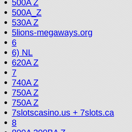
500A Z
500A_Z
530A Z
5lions-megaways.org
6
6) NL
620A Z
7
740A Z
750A Z
750A Z
7slotscasino.us + 7slots.ca
8