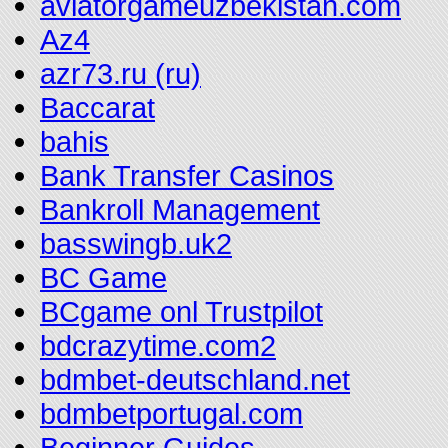
aviatorgameuzbekistan.com
Az4
azr73.ru (ru)
Baccarat
bahis
Bank Transfer Casinos
Bankroll Management
basswingb.uk2
BC Game
BCgame onl Trustpilot
bdcrazytime.com2
bdmbet-deutschland.net
bdmbetportugal.com
Beginner Guides