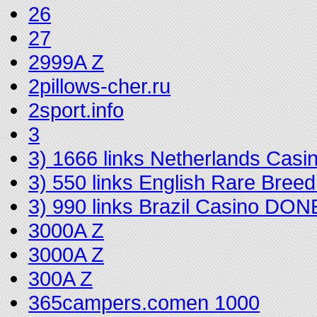
26
27
2999A Z
2pillows-cher.ru
2sport.info
3
3) 1666 links Netherlands Cas
3) 550 links English Rare Bree
3) 990 links Brazil Casino DON
3000A Z
3000A Z
300A Z
365campers.comen 1000