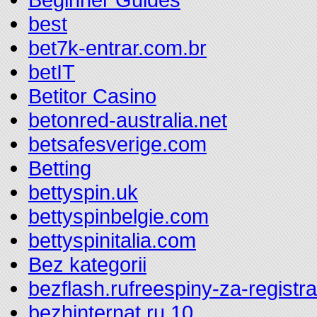
best
bet7k-entrar.com.br
betIT
Betitor Casino
betonred-australia.net
betsafesverige.com
Betting
bettyspin.uk
bettyspinbelgie.com
bettyspinitalia.com
Bez kategorii
bezflash.rufreespiny-za-registr
bezhinternat.ru 10