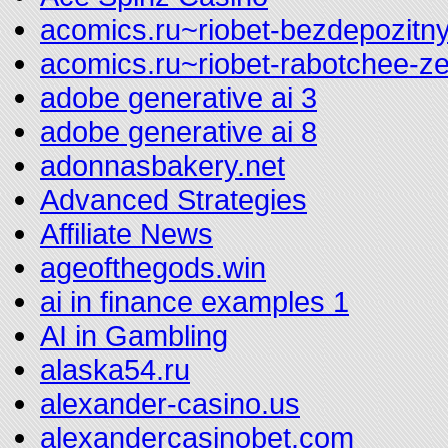
acomics.ru~riobet-bezdepozitny
acomics.ru~riobet-rabotchee-z
adobe generative ai 3
adobe generative ai 8
adonnasbakery.net
Advanced Strategies
Affiliate News
ageofthegods.win
ai in finance examples 1
AI in Gambling
alaska54.ru
alexander-casino.us
alexandercasinobet.com