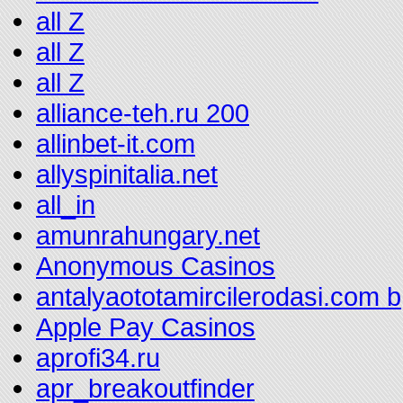
all Z
all Z
all Z
alliance-teh.ru 200
allinbet-it.com
allyspinitalia.net
all_in
amunrahungary.net
Anonymous Casinos
antalyaototamircilerodasi.com b
Apple Pay Casinos
aprofi34.ru
apr_breakoutfinder