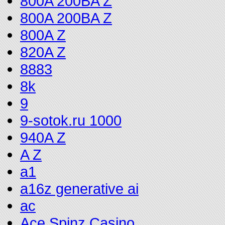
800A 200BA Z
800A 200BA Z
800A Z
820A Z
8883
8k
9
9-sotok.ru 1000
940A Z
A Z
a1
a16z generative ai
ac
Ace Spinz Casino