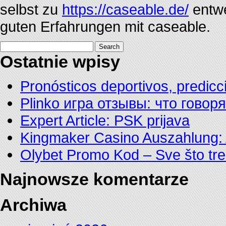
selbst zu
https://caseable.de/
entwe
guten Erfahrungen mit caseable.
Search
for:
Ostatnie wpisy
Pronósticos deportivos, predicc
Plinko игра отзывы: что говор
Expert Article: PSK prijava
Kingmaker Casino Auszahlung: 
Olybet Promo Kod – Sve što tre
Najnowsze komentarze
Archiwa