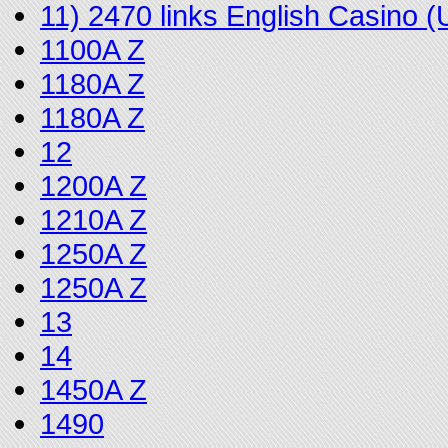
11) 2470 links English Casino
1100A Z
1180A Z
1180A Z
12
1200A Z
1210A Z
1250A Z
1250A Z
13
14
1450A Z
1490