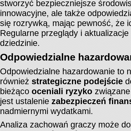
stworzyć bezpieczniejsze środowisk
innowacyjne, ale także odpowiedzi
się rozrywką, mając pewność, że i
Regularne przeglądy i aktualizacje
dziedzinie.
Odpowiedzialne hazardowan
Odpowiedzialne hazardowanie to ni
również
strategiczne podejście
do
bieżąco
oceniali ryzyko
związane 
jest ustalenie
zabezpieczeń fina
nadmiernymi wydatkami.
Analiza zachowań graczy może d