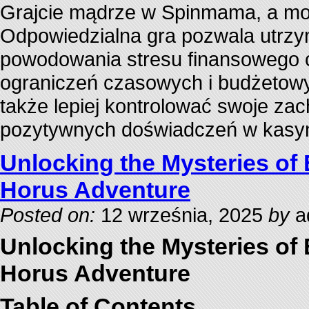
Grajcie mądrze w Spinmama, a moż
Odpowiedzialna gra pozwala utrzy
powodowania stresu finansowego c
ograniczeń czasowych i budżetowyc
także lepiej kontrolować swoje zac
pozytywnych doświadczeń w kasyn
Unlocking the Mysteries of 
Horus Adventure
Posted on:
12 września, 2025
by
a
Unlocking the Mysteries of 
Horus Adventure
Table of Contents