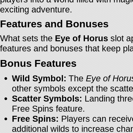
exciting adventure.
Features and Bonuses
What sets the
Eye of Horus
slot a
features and bonuses that keep pla
Bonus Features
Wild Symbol:
The
Eye of Horu
other symbols except the scatte
Scatter Symbols:
Landing thre
Free Spins feature.
Free Spins:
Players can receive 
additional wilds to increase cha