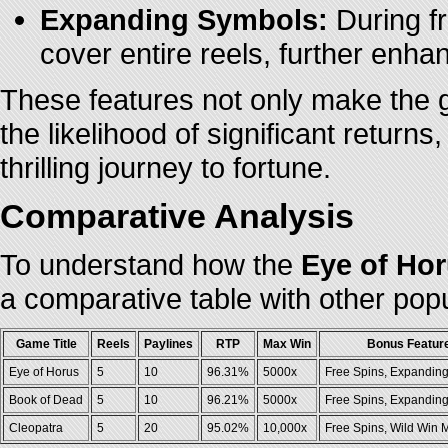
Expanding Symbols:
During fr
cover entire reels, further enha
These features not only make the
the likelihood of significant returns
thrilling journey to fortune.
Comparative Analysis
To understand how the
Eye of Ho
a comparative table with other pop
Game Title
Reels
Paylines
RTP
Max Win
Bonus Featur
Eye of Horus
5
10
96.31%
5000x
Free Spins, Expanding
Book of Dead
5
10
96.21%
5000x
Free Spins, Expandin
Cleopatra
5
20
95.02%
10,000x
Free Spins, Wild Win M