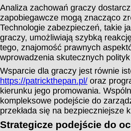
Analiza zachowań graczy dostarcza
zapobiegawcze mogą znacząco zre
Technologie zabezpieczeń, takie j
graczy, umożliwiają szybką reakc
tego, znajomość prawnych aspektó
wprowadzenia skutecznych polityk
Wsparcie dla graczy jest równie ist
https://patrickthepan.pl/
oraz progr
kierunku jego promowania. Wspólni
kompleksowe podejście do zarząd
przekłada się na bezpieczniejsze k
Strategicze podejście do o