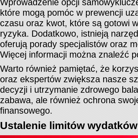
Wprowadzenie opcji samowykluczen
które mogą pomóc w prewencji uzal
czasu oraz kwot, które są gotowi 
ryzyka. Dodatkowo, istnieją narzę
oferują porady specjalistów oraz m
Więcej informacji można znaleźć p
Warto również pamiętać, że korzys
oraz ekspertów zwiększa nasze 
decyzji i utrzymanie zdrowego bala
zabawa, ale również ochrona swoj
finansowego.
Ustalenie limitów wydatków