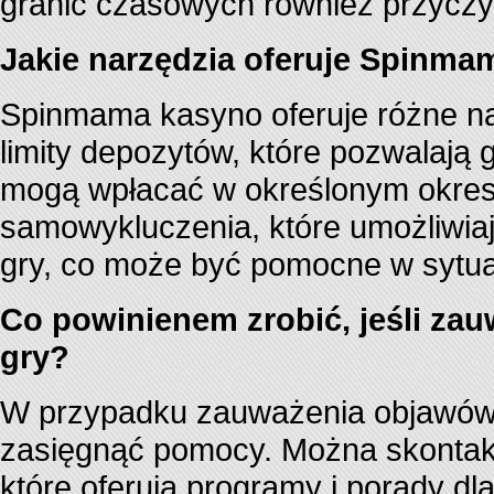
granic czasowych również przyczyn
Jakie narzędzia oferuje Spinm
Spinmama kasyno oferuje różne nar
limity depozytów, które pozwalają
mogą wpłacać w określonym okres
samowykluczenia, które umożliwia
gry, co może być pomocne w sytuacj
Co powinienem zrobić, jeśli zau
gry?
W przypadku zauważenia objawów u
zasięgnąć pomocy. Można skontakt
które oferują programy i porady d