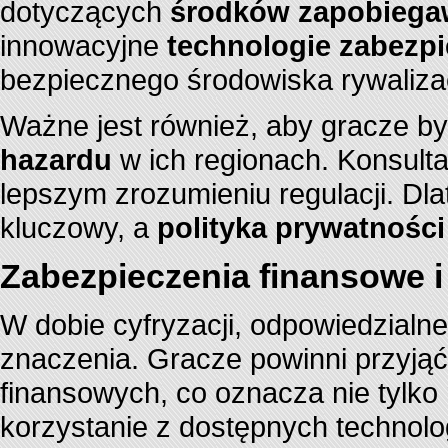
dotyczących
środków zapobiega
innowacyjne
technologie zabezp
bezpiecznego środowiska rywalizac
Ważne jest również, aby gracze by
hazardu
w ich regionach. Konsult
lepszym zrozumieniu regulacji. Dl
kluczowy, a
polityka prywatności
Zabezpieczenia finansowe i
W dobie cyfryzacji, odpowiedzial
znaczenia. Gracze powinni przyjąć
finansowych, co oznacza nie tylko
korzystanie z dostępnych technolog