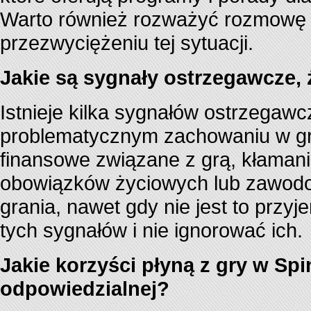
Warto również rozważyć rozmowę z
przezwyciężeniu tej sytuacji.
Jakie są sygnały ostrzegawcze, 
Istnieje kilka sygnałów ostrzegaw
problematycznym zachowaniu w gra
finansowe związane z grą, kłaman
obowiązków życiowych lub zawodo
grania, nawet gdy nie jest to prz
tych sygnałów i nie ignorować ich.
Jakie korzyści płyną z gry w Sp
odpowiedzialnej?