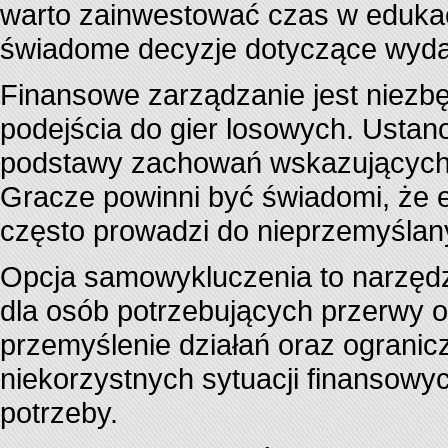
warto zainwestować czas w eduka
świadome decyzje dotyczące wyda
Finansowe zarządzanie jest niez
podejścia do gier losowych. Ustan
podstawy zachowań wskazujących
Gracze powinni być świadomi, że 
często prowadzi do nieprzemyśla
Opcja samowykluczenia to narzędzi
dla osób potrzebujących przerwy od
przemyślenie działań oraz ograni
niekorzystnych sytuacji finansowyc
potrzeby.