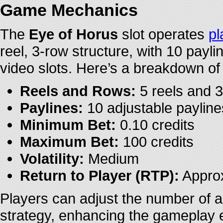
Game Mechanics
The
Eye of Horus
slot operates
pl
reel, 3-row structure, with 10 payli
video slots. Here’s a breakdown o
Reels and Rows:
5 reels and 
Paylines:
10 adjustable payline
Minimum Bet:
0.10 credits
Maximum Bet:
100 credits
Volatility:
Medium
Return to Player (RTP):
Appro
Players can adjust the number of ac
strategy, enhancing the gameplay 