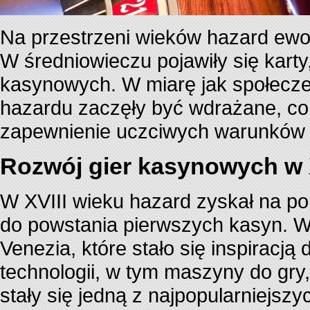
Na przestrzeni wieków hazard ewol
W średniowieczu pojawiły się karty,
kasynowych. W miarę jak społeczeń
hazardu zaczęły być wdrażane, co 
zapewnienie uczciwych warunków 
Rozwój gier kasynowych w X
W XVIII wieku hazard zyskał na pop
do powstania pierwszych kasyn. W
Venezia, które stało się inspiracją
technologii, w tym maszyny do gry,
stały się jedną z najpopularniejsz