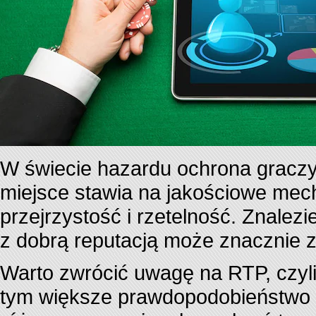
W świecie hazardu ochrona graczy
miejsce stawia na jakościowe mech
przejrzystość i rzetelność. Znalezi
z dobrą reputacją może znacznie z
Warto zwrócić uwagę na RTP, czyli
tym większe prawdopodobieństwo