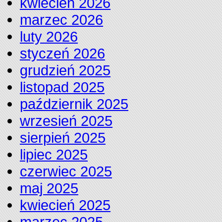
kwiecień 2026
marzec 2026
luty 2026
styczeń 2026
grudzień 2025
listopad 2025
październik 2025
wrzesień 2025
sierpień 2025
lipiec 2025
czerwiec 2025
maj 2025
kwiecień 2025
marzec 2025