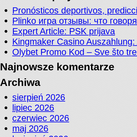
Pronósticos deportivos, predicc
Plinko игра отзывы: что говор
Expert Article: PSK prijava
Kingmaker Casino Auszahlung: 
Olybet Promo Kod – Sve što tre
Najnowsze komentarze
Archiwa
sierpień 2026
lipiec 2026
czerwiec 2026
maj 2026