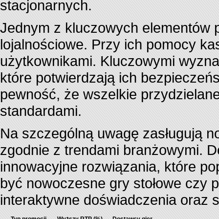
stacjonarnych.
Jednym z kluczowych elementów pr
lojalnościowe. Przy ich pomocy kas
użytkownikami. Kluczowymi wyznaczn
które potwierdzają ich bezpieczeńs
pewność, że wszelkie przydzielan
standardami.
Na szczególną uwagę zasługują n
zgodnie z trendami branżowymi. D
innowacyjne rozwiązania, które p
być nowoczesne gry stołowe czy pl
interaktywne doświadczenia oraz s