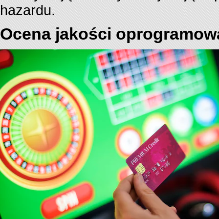
hazardu.
Ocena jakości oprogramowa