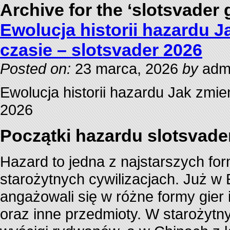
Archive for the ‘slotsvader
Ewolucja historii hazardu J
czasie – slotsvader 2026
Posted on:
23 marca, 2026
by
admi
Ewolucja historii hazardu Jak zmien
2026
Początki hazardu slotsvader
Hazard to jedna z najstarszych fo
starożytnych cywilizacjach. Już w 
angażowali się w różne formy gier 
oraz inne przedmioty. W starożyt