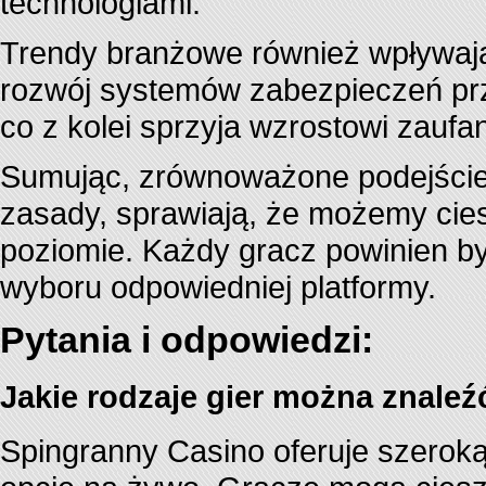
technologiami.
Trendy branżowe również wpływają
rozwój systemów zabezpieczeń prz
co z kolei sprzyja wzrostowi zaufa
Sumując, zrównoważone podejście
zasady, sprawiają, że możemy cie
poziomie. Każdy gracz powinien by
wyboru odpowiedniej platformy.
Pytania i odpowiedzi:
Jakie rodzaje gier można znaleź
Spingranny Casino oferuje szeroką 