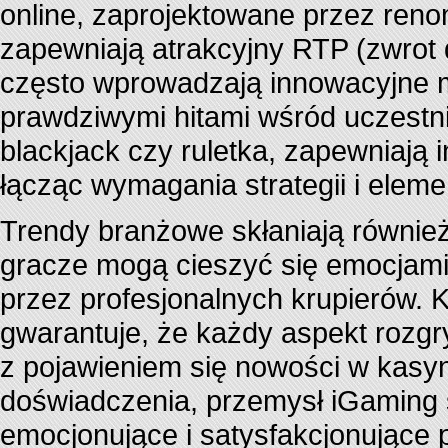
online, zaprojektowane przez ren
zapewniają atrakcyjny RTP (zwrot
często wprowadzają innowacyjne mec
prawdziwymi hitami wśród uczestnik
blackjack czy ruletka, zapewniają i
łącząc wymagania strategii i eleme
Trendy branżowe skłaniają również 
gracze mogą cieszyć się emocjami
przez profesjonalnych krupierów. K
gwarantuje, że każdy aspekt rozgr
z pojawieniem się nowości w kasyni
doświadczenia, przemysł iGaming s
emocjonujące i satysfakcjonujące 