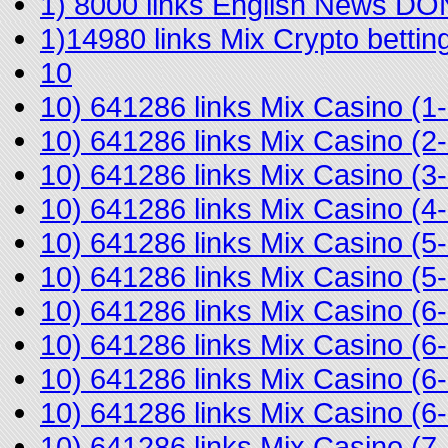
1) 8000 links English News D
1)14980 links Mix Crypto bett
10
10) 641286 links Mix Casino 
10) 641286 links Mix Casino 
10) 641286 links Mix Casino (
10) 641286 links Mix Casino 
10) 641286 links Mix Casino (
10) 641286 links Mix Casino (
10) 641286 links Mix Casino (
10) 641286 links Mix Casino (
10) 641286 links Mix Casino (
10) 641286 links Mix Casino (
10) 641286 links Mix Casino (