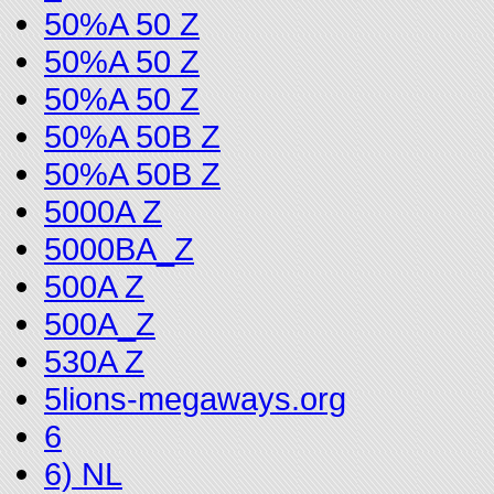
50%A 50 Z
50%A 50 Z
50%A 50 Z
50%A 50B Z
50%A 50B Z
5000A Z
5000BA_Z
500A Z
500A_Z
530A Z
5lions-megaways.org
6
6) NL