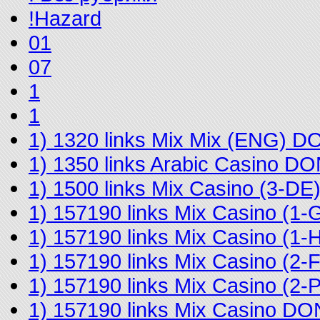
!Hazard
01
07
1
1
1) 1320 links Mix Mix (ENG) 
1) 1350 links Arabic Casino D
1) 1500 links Mix Casino (3-D
1) 157190 links Mix Casino (
1) 157190 links Mix Casino (
1) 157190 links Mix Casino (2
1) 157190 links Mix Casino (2
1) 157190 links Mix Casino D