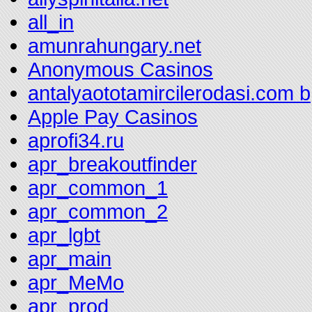
all_in
amunrahungary.net
Anonymous Casinos
antalyaototamircilerodasi.com b
Apple Pay Casinos
aprofi34.ru
apr_breakoutfinder
apr_common_1
apr_common_2
apr_lgbt
apr_main
apr_MeMo
apr_prod