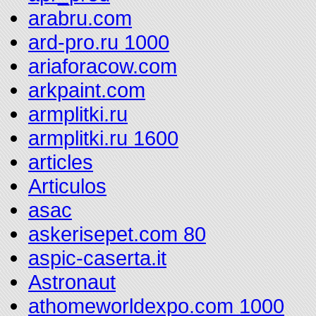
arabru.com
ard-pro.ru 1000
ariaforacow.com
arkpaint.com
armplitki.ru
armplitki.ru 1600
articles
Articulos
asac
askerisepet.com 80
aspic-caserta.it
Astronaut
athomeworldexpo.com 1000