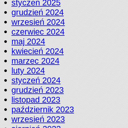
styczeń 2025
grudzień 2024
wrzesień 2024
czerwiec 2024
maj 2024
kwiecień 2024
marzec 2024
luty 2024
styczeń 2024
grudzień 2023
listopad 2023
październik 2023
wrzesień 2023