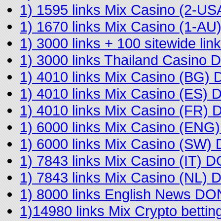
1) 1595 links Mix Casino (2-U
1) 1670 links Mix Casino (1-A
1) 3000 links + 100 sitewide l
1) 3000 links Thailand Casino
1) 4010 links Mix Casino (BG)
1) 4010 links Mix Casino (ES)
1) 4010 links Mix Casino (FR)
1) 6000 links Mix Casino (EN
1) 6000 links Mix Casino (SW
1) 7843 links Mix Casino (IT) 
1) 7843 links Mix Casino (NL)
1) 8000 links English News D
1)14980 links Mix Crypto bett