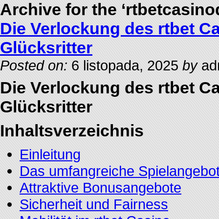
Archive for the ‘rtbetcasi
Die Verlockung des rtbet Ca
Glücksritter
Posted on:
6 listopada, 2025
by
adm
Die Verlockung des rtbet Ca
Glücksritter
Inhaltsverzeichnis
Einleitung
Das umfangreiche Spielangebo
Attraktive Bonusangebote
Sicherheit und Fairness