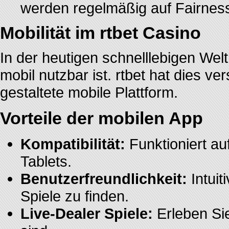
werden regelmäßig auf Fairness
Mobilität im rtbet Casino
In der heutigen schnelllebigen Welt
mobil nutzbar ist. rtbet hat dies v
gestaltete mobile Plattform.
Vorteile der mobilen App
Kompatibilität:
Funktioniert a
Tablets.
Benutzerfreundlichkeit:
Intuit
Spiele zu finden.
Live-Dealer Spiele:
Erleben Sie