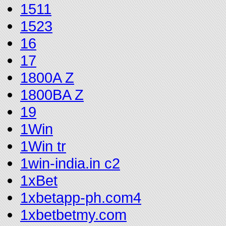
1511
1523
16
17
1800A Z
1800BA Z
19
1Win
1Win tr
1win-india.in c2
1xBet
1xbetapp-ph.com4
1xbetbetmy.com