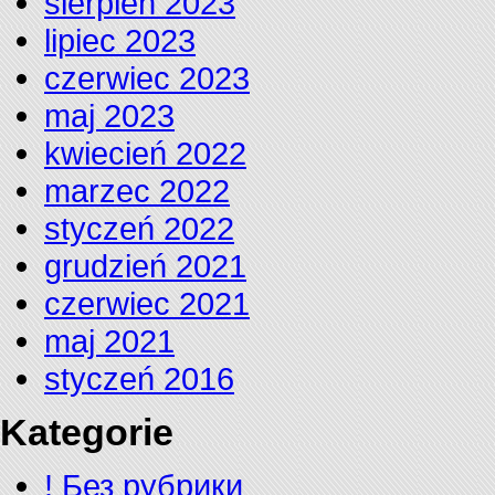
sierpień 2023
lipiec 2023
czerwiec 2023
maj 2023
kwiecień 2022
marzec 2022
styczeń 2022
grudzień 2021
czerwiec 2021
maj 2021
styczeń 2016
Kategorie
! Без рубрики