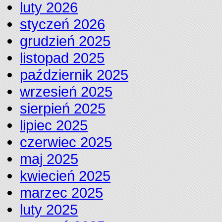
luty 2026
styczeń 2026
grudzień 2025
listopad 2025
październik 2025
wrzesień 2025
sierpień 2025
lipiec 2025
czerwiec 2025
maj 2025
kwiecień 2025
marzec 2025
luty 2025