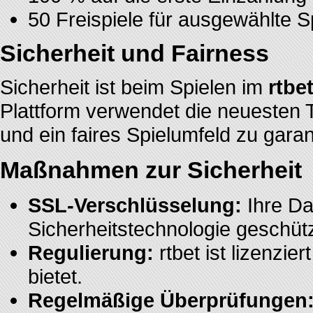
50 Freispiele für ausgewählte S
Sicherheit und Fairness
Sicherheit ist beim Spielen im
rtbe
Plattform verwendet die neuesten 
und ein faires Spielumfeld zu garan
Maßnahmen zur Sicherheit
SSL-Verschlüsselung:
Ihre Da
Sicherheitstechnologie geschütz
Regulierung:
rtbet ist lizenzie
bietet.
Regelmäßige Überprüfungen