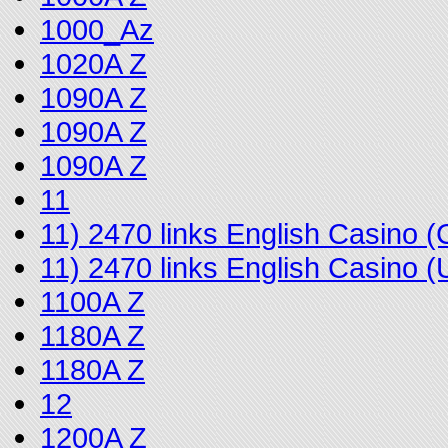
1000_Az
1020A Z
1090A Z
1090A Z
1090A Z
11
11) 2470 links English Casino
11) 2470 links English Casino
1100A Z
1180A Z
1180A Z
12
1200A Z