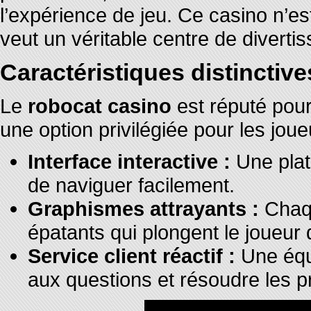
l’expérience de jeu. Ce casino n’est
veut un véritable centre de diverti
Caractéristiques distinctive
Le
robocat casino
est réputé pour 
une option privilégiée pour les joue
Interface interactive :
Une plat
de naviguer facilement.
Graphismes attrayants :
Chaqu
épatants qui plongent le joueu
Service client réactif :
Une équi
aux questions et résoudre les 