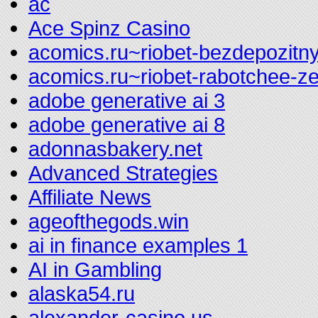
ac
Ace Spinz Casino
acomics.ru~riobet-bezdepozitny
acomics.ru~riobet-rabotchee-z
adobe generative ai 3
adobe generative ai 8
adonnasbakery.net
Advanced Strategies
Affiliate News
ageofthegods.win
ai in finance examples 1
AI in Gambling
alaska54.ru
alexander-casino.us