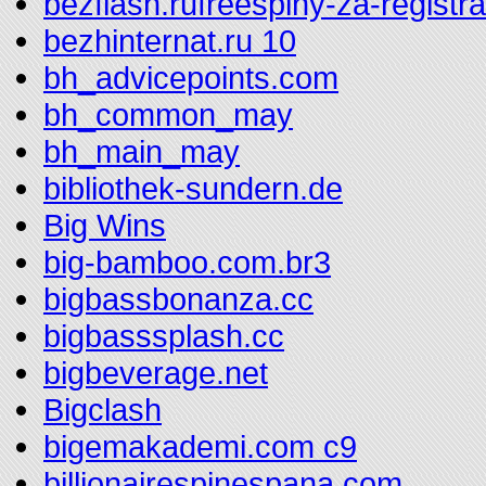
bezflash.rufreespiny-za-registr
bezhinternat.ru 10
bh_advicepoints.com
bh_common_may
bh_main_may
bibliothek-sundern.de
Big Wins
big-bamboo.com.br3
bigbassbonanza.cc
bigbasssplash.cc
bigbeverage.net
Bigclash
bigemakademi.com c9
billionairespinespana.com