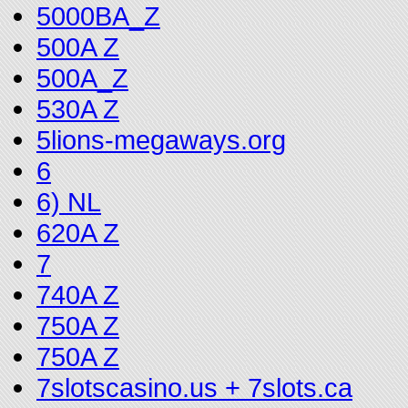
5000BA_Z
500A Z
500A_Z
530A Z
5lions-megaways.org
6
6) NL
620A Z
7
740A Z
750A Z
750A Z
7slotscasino.us + 7slots.ca