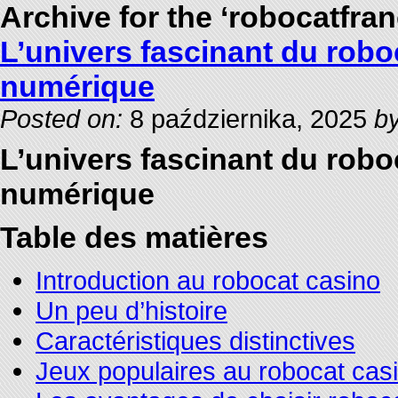
Archive for the ‘robocatfra
L’univers fascinant du robo
numérique
Posted on:
8 października, 2025
b
L’univers fascinant du robo
numérique
Table des matières
Introduction au robocat casino
Un peu d’histoire
Caractéristiques distinctives
Jeux populaires au robocat cas