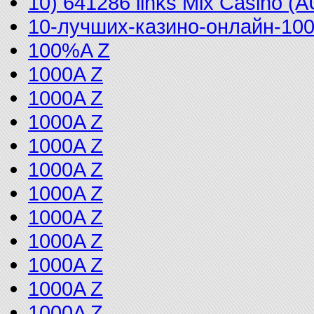
10) 641286 links Mix Casino (
10-лучших-казино-онлайн-10
100%A Z
1000A Z
1000A Z
1000A Z
1000A Z
1000A Z
1000A Z
1000A Z
1000A Z
1000A Z
1000A Z
1000A Z