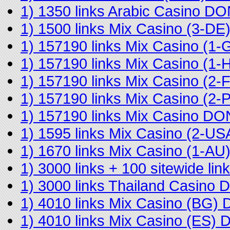
1) 1350 links Arabic Casino D
1) 1500 links Mix Casino (3-D
1) 157190 links Mix Casino (
1) 157190 links Mix Casino (
1) 157190 links Mix Casino (2
1) 157190 links Mix Casino (2
1) 157190 links Mix Casino D
1) 1595 links Mix Casino (2-U
1) 1670 links Mix Casino (1-A
1) 3000 links + 100 sitewide l
1) 3000 links Thailand Casino
1) 4010 links Mix Casino (BG)
1) 4010 links Mix Casino (ES)