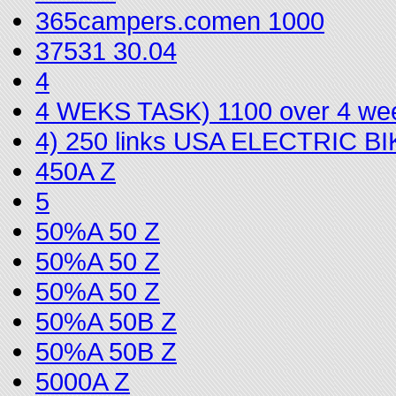
365campers.comen 1000
37531 30.04
4
4 WEKS TASK) 1100 over 4 we
4) 250 links USA ELECTRIC 
450A Z
5
50%A 50 Z
50%A 50 Z
50%A 50 Z
50%A 50B Z
50%A 50B Z
5000A Z