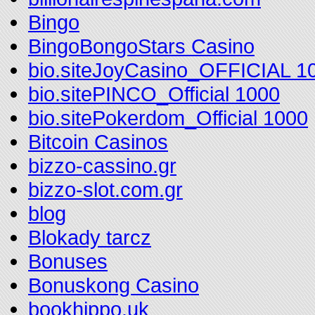
Bingo
BingoBongoStars Casino
bio.siteJoyCasino_OFFICIAL 1
bio.sitePINCO_Official 1000
bio.sitePokerdom_Official 1000
Bitcoin Casinos
bizzo-cassino.gr
bizzo-slot.com.gr
blog
Blokady tarcz
Bonuses
Bonuskong Casino
bookhippo.uk