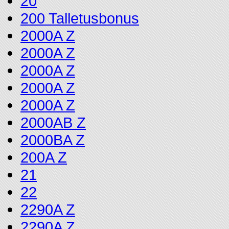
20
200 Talletusbonus
2000A Z
2000A Z
2000A Z
2000A Z
2000A Z
2000AB Z
2000BA Z
200A Z
21
22
2290A Z
2290A Z