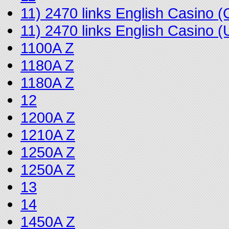
11) 2470 links English Casino
11) 2470 links English Casino
1100A Z
1180A Z
1180A Z
12
1200A Z
1210A Z
1250A Z
1250A Z
13
14
1450A Z