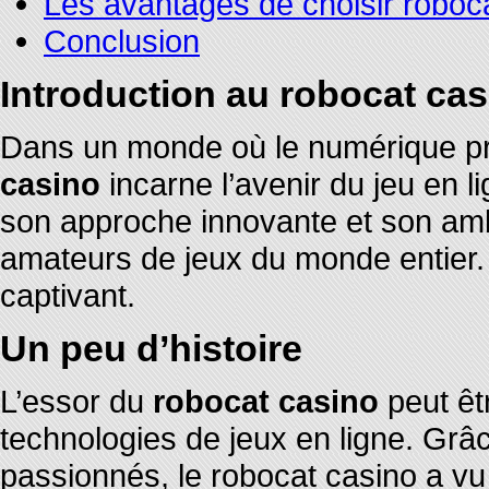
Les avantages de choisir roboc
Conclusion
Introduction au robocat ca
Dans un monde où le numérique pren
casino
incarne l’avenir du jeu en 
son approche innovante et son ambi
amateurs de jeux du monde entier.
captivant.
Un peu d’histoire
L’essor du
robocat casino
peut êt
technologies de jeux en ligne. Gr
passionnés, le robocat casino a vu