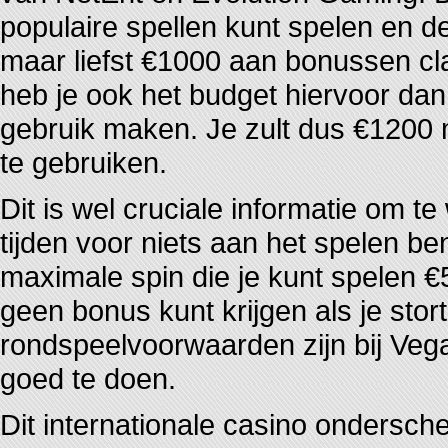
populaire spellen kunt spelen en de
maar liefst €1000 aan bonussen cl
heb je ook het budget hiervoor dan
gebruik maken. Je zult dus €1200
te gebruiken.
Dit is wel cruciale informatie om te
tijden voor niets aan het spelen b
maximale spin die je kunt spelen €
geen bonus kunt krijgen als je stort
rondspeelvoorwaarden zijn bij Veg
goed te doen.
Dit internationale casino ondersche