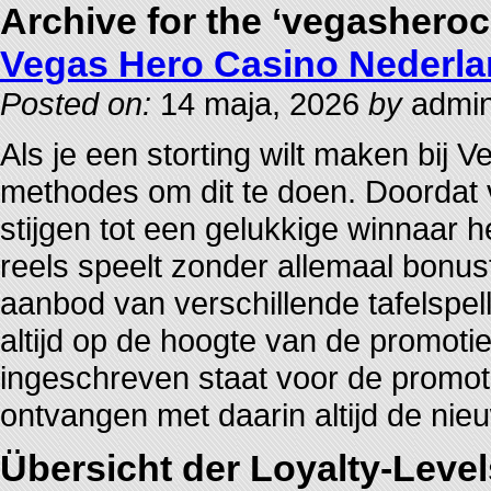
Archive for the ‘vegashero
Vegas Hero Casino Nederlan
Posted on:
14 maja, 2026
by
admin
Als je een storting wilt maken bij 
methodes om dit te doen. Doordat 
stijgen tot een gelukkige winnaar 
reels speelt zonder allemaal bonu
aanbod van verschillende tafelspel
altijd op de hoogte van de promotie
ingeschreven staat voor de promoti
ontvangen met daarin altijd de nie
Übersicht der Loyalty-Leve