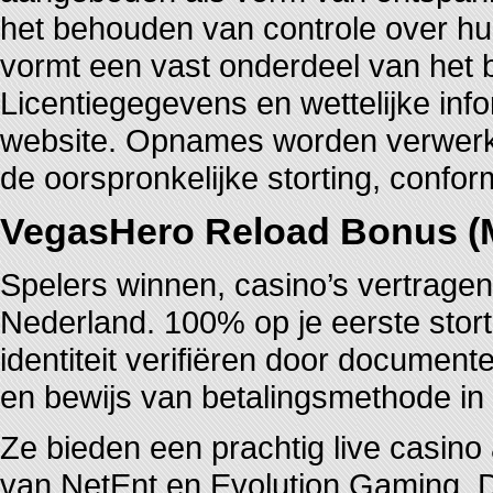
het behouden van controle over h
vormt een vast onderdeel van het 
Licentiegegevens en wettelijke inf
website. Opnames worden verwerk
de oorspronkelijke storting, confor
VegasHero Reload Bonus (
Spelers winnen, casino’s vertragen. K
Nederland. 100% op je eerste stort
identiteit verifiëren door document
en bewijs van betalingsmethode in 
Ze bieden een prachtig live casino
van NetEnt en Evolution Gaming. Dit