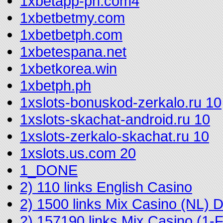
1xbetapp-ph.com4
1xbetbetmy.com
1xbetbetph.com
1xbetespana.net
1xbetkorea.win
1xbetph.ph
1xslots-bonuskod-zerkalo.ru 10
1xslots-skachat-android.ru 10
1xslots-zerkalo-skachat.ru 10
1xslots.us.com 20
1_DONE
2) 110 links English Casino
2) 1500 links Mix Casino (NL)
2) 157190 links Mix Casino (1