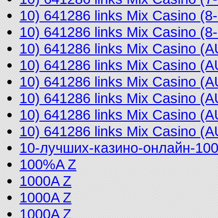
10) 641286 links Mix Casino (
10) 641286 links Mix Casino 
10) 641286 links Mix Casino 
10) 641286 links Mix Casino 
10) 641286 links Mix Casino 
10) 641286 links Mix Casino (
10) 641286 links Mix Casino 
10) 641286 links Mix Casino (
10-лучших-казино-онлайн-10
100%A Z
1000A Z
1000A Z
1000A Z