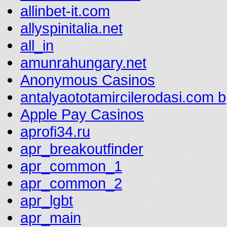
allinbet-it.com
allyspinitalia.net
all_in
amunrahungary.net
Anonymous Casinos
antalyaototamircilerodasi.com b
Apple Pay Casinos
aprofi34.ru
apr_breakoutfinder
apr_common_1
apr_common_2
apr_lgbt
apr_main