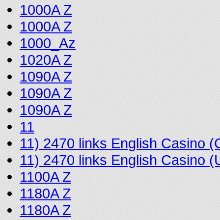
1000A Z
1000A Z
1000_Az
1020A Z
1090A Z
1090A Z
1090A Z
11
11) 2470 links English Casino
11) 2470 links English Casino
1100A Z
1180A Z
1180A Z