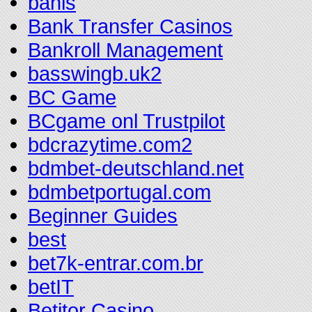
bahis
Bank Transfer Casinos
Bankroll Management
basswingb.uk2
BC Game
BCgame onl Trustpilot
bdcrazytime.com2
bdmbet-deutschland.net
bdmbetportugal.com
Beginner Guides
best
bet7k-entrar.com.br
betIT
Betitor Casino