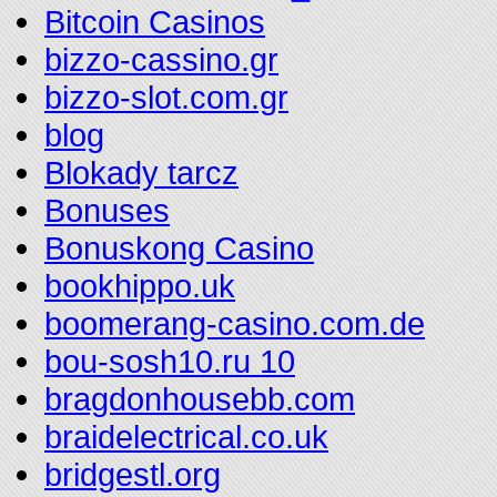
Bitcoin Casinos
bizzo-cassino.gr
bizzo-slot.com.gr
blog
Blokady tarcz
Bonuses
Bonuskong Casino
bookhippo.uk
boomerang-casino.com.de
bou-sosh10.ru 10
bragdonhousebb.com
braidelectrical.co.uk
bridgestl.org