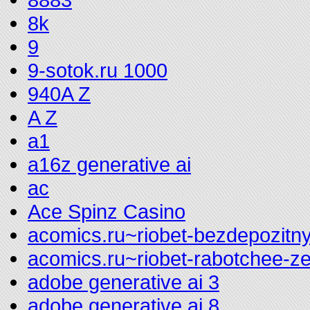
8k
9
9-sotok.ru 1000
940A Z
A Z
a1
a16z generative ai
ac
Ace Spinz Casino
acomics.ru~riobet-bezdepozitny
acomics.ru~riobet-rabotchee-z
adobe generative ai 3
adobe generative ai 8