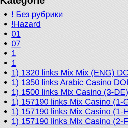
Kategorie
! Без рубрики
!Hazard
01
07
1
1
1) 1320 links Mix Mix (ENG) 
1) 1350 links Arabic Casino D
1) 1500 links Mix Casino (3-D
1) 157190 links Mix Casino (
1) 157190 links Mix Casino (
1) 157190 links Mix Casino (2