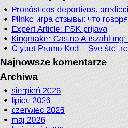
Pronósticos deportivos, predicc
Plinko игра отзывы: что говор
Expert Article: PSK prijava
Kingmaker Casino Auszahlung: 
Olybet Promo Kod – Sve što tre
Najnowsze komentarze
Archiwa
sierpień 2026
lipiec 2026
czerwiec 2026
maj 2026