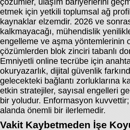
çözümler, ulaşım bariyerlerini geçm
etmek için yetkili toplumsal ağ profi
kaynaklar elzemdir. 2026 ve sonra
kalkmayacağı, mühendislik yenilikl
engelleme ve aşma yöntemlerinin or
çözümlerden blok zinciri tabanlı do
Emniyetli online tecrübe için anahta
okuryazarlık, dijital güvenlik farkın
gelecekteki bağlantı zorluklarına k
etkin stratejiler, sayısal engelleri
bir yoludur. Enformasyon kuvvettir
alanda önemli bir ilerlemedir.
Vakit Kaybetmeden İşe Koy