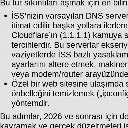
Bu tür sıkıntıları aşmak için en bili
İSS’nizin varsayılan DNS server
itimat edilir başka yollara ilerle
Cloudflare’ın (1.1.1.1) kamuya
tercihlerdir. Bu serverlar ekseri
vaziyetlerde İSS bazlı yasaklam
ayarlarını altere etmek, makine
veya modem/router arayüzünden 
Özel bir web sitesine ulaşımda
önbelleğini temizlemek („ipconfig 
yöntemdir.
Bu adımlar, 2026 ve sonrası için de 
kavramak ve gerçek düzeltmeleri iş