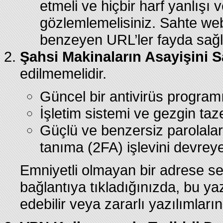
etmeli ve hiçbir harf yanlış
gözlemlemelisiniz. Sahte web 
benzeyen URL’ler fayda sağlar
Şahsi Makinaların Asayişini S
edilmemelidir.
Güncel bir antivirüs programı
İşletim sistemi ve gezgin taz
Güçlü ve benzersiz parolalar 
tanıma (2FA) işlevini devrey
Emniyetli olmayan bir adrese sev
bağlantıya tıkladığınızda, bu yazı
edebilir veya zararlı yazılımları