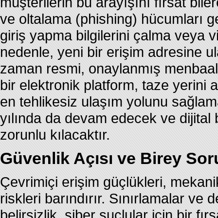
müşterilerin bu arayışını fırsat bil
ve oltalama (phishing) hücumları ge
giriş yapma bilgilerini çalma veya v
nedenle, yeni bir erişim adresine ul
zaman resmi, onaylanmış menbaalar
bir elektronik platform, taze yerini
en tehlikesiz ulaşım yolunu sağlam
yılında da devam edecek ve dijital 
zorunlu kılacaktır.
Güvenlik Açısı ve Birey Sor
Çevrimiçi erişim güçlükleri, mekani
riskleri barındırır. Sınırlamalar v
belirsizlik, siber suçlular için bir fı