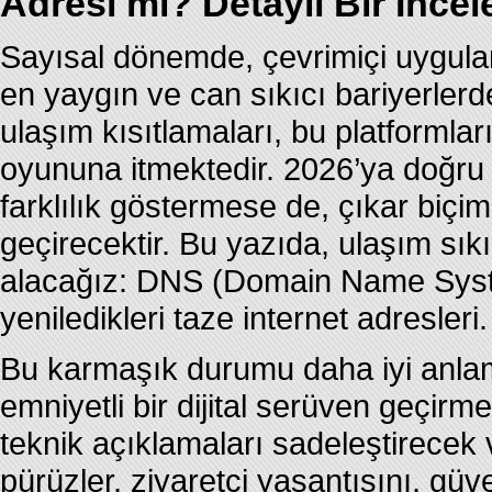
Adresi mi? Detaylı Bir İnce
Sayısal dönemde, çevrimiçi uygulamal
en yaygın ve can sıkıcı bariyerlerden
ulaşım kısıtlamaları, bu platformlar
oyununa itmektedir. 2026’ya doğru 
farklılık göstermese de, çıkar biçiml
geçirecektir. Bu yazıda, ulaşım sıkı
alacağız: DNS (Domain Name System
yeniledikleri taze internet adresleri.
Bu karmaşık durumu daha iyi anl
emniyetli bir dijital serüven geçirme
teknik açıklamaları sadeleştirecek 
pürüzler, ziyaretçi yaşantısını, güve