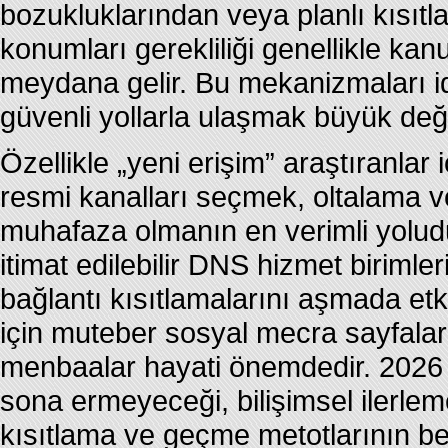
bozukluklarından veya planlı kısıt
konumları gerekliliği genellikle ka
meydana gelir. Bu mekanizmaları 
güvenli yollarla ulaşmak büyük değ
Özellikle „yeni erişim” araştıranlar
resmi kanalları seçmek, oltalama v
muhafaza olmanın en verimli yolud
itimat edilebilir DNS hizmet birimle
bağlantı kısıtlamalarını aşmada et
için muteber sosyal mecra sayfaları 
menbaalar hayati önemdedir. 2026 v
sona ermeyeceği, bilişimsel ilerle
kısıtlama ve geçme metotlarının bel