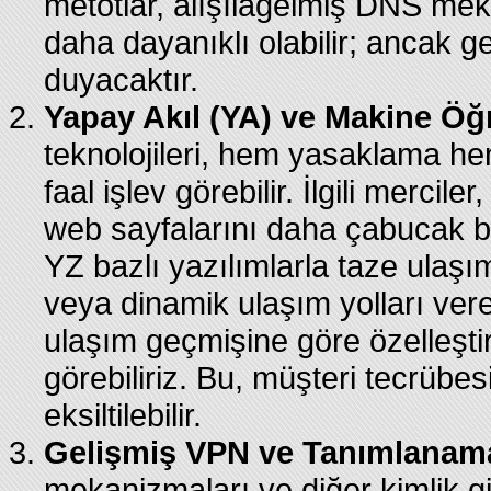
metotlar, alışılagelmiş DNS mek
daha dayanıklı olabilir; ancak 
duyacaktır.
Yapay Akıl (YA) ve Makine Öğr
teknolojileri, hem yasaklama h
faal işlev görebilir. İlgili mercil
web sayfalarını daha çabucak bel
YZ bazlı yazılımlarla taze ulaşı
veya dinamik ulaşım yolları vere
ulaşım geçmişine göre özelleştir
görebiliriz. Bu, müşteri tecrübesin
eksiltilebilir.
Gelişmiş VPN ve Tanımlanama
mekanizmaları ve diğer kimlik gi