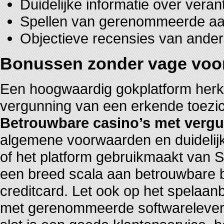
Duidelijke informatie over vera
Spellen van gerenommeerde aan
Objectieve recensies van ander
Bonussen zonder vage voo
Een hoogwaardig gokplatform herke
vergunning van een erkende toezich
Betrouwbare casino’s met verg
algemene voorwaarden en duidelijk
of het platform gebruikmaakt van S
een breed scala aan betrouwbare 
creditcard. Let ook op het spelaan
met gerenommeerde softwarelevera