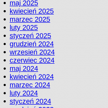
maj 2025
kwiecień 2025
marzec 2025
luty 2025
styczeń 2025
grudzień 2024
wrzesień 2024
czerwiec 2024
maj 2024
kwiecień 2024
marzec 2024
luty 2024
styczeń 2024