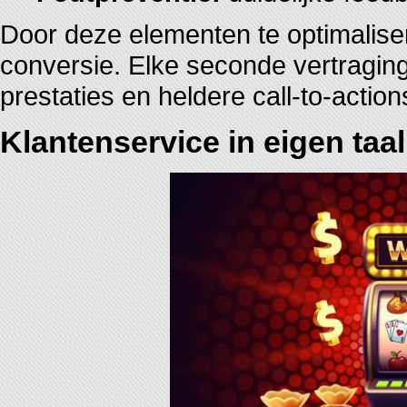
Door deze elementen te optimaliser
conversie. Elke seconde vertragin
prestaties en heldere call-to-action
Klantenservice in eigen taal