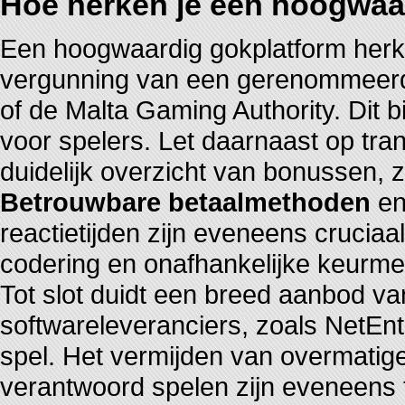
Hoe herken je een hoogwaa
Een hoogwaardig gokplatform herke
vergunning van een gerenommeerde 
of de Malta Gaming Authority. Dit 
voor spelers. Let daarnaast op t
duidelijk overzicht van bonussen, 
Betrouwbare betaalmethoden
en
reactietijden zijn eveneens cruciaa
codering en onafhankelijke keurm
Tot slot duidt een breed aanbod 
softwareleveranciers, zoals NetEnt 
spel. Het vermijden van overmatige
verantwoord spelen zijn eveneens