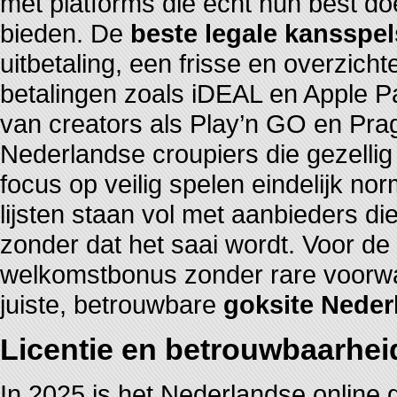
met platforms die écht hun best do
bieden. De
beste legale kansspel
uitbetaling, een frisse en overzicht
betalingen zoals iDEAL en Apple Pay
van creators als Play’n GO en Prag
Nederlandse croupiers die gezellig
focus op veilig spelen eindelijk n
lijsten staan vol met aanbieders di
zonder dat het saai wordt. Voor de
welkomstbonus zonder rare voorwaa
juiste, betrouwbare
goksite Neder
Licentie en betrouwbaarhe
In 2025 is het Nederlandse online