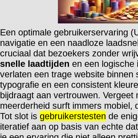
Een optimale gebruikerservaring (UX
navigatie en een naadloze laadsnel
cruciaal dat bezoekers zonder wri
snelle laadtijden
en een logische 
verlaten een trage website binnen
typografie en een consistent kleure
bijdraagt aan vertrouwen. Vergeet 
meerderheid surft immers mobiel, d
Tot slot is
gebruikerstesten
de enig
iteratief aan op basis van echte d
je een ervaring die niet alleen pret