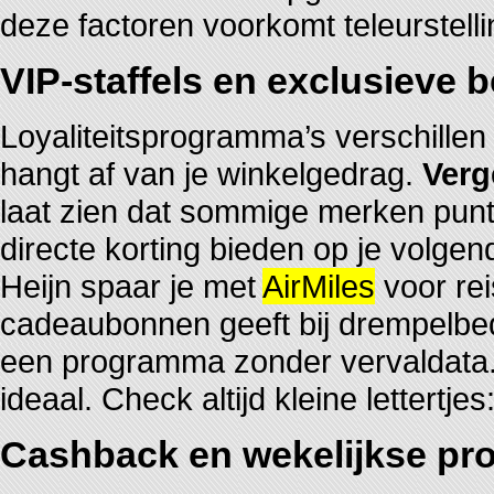
deze factoren voorkomt teleurstelli
VIP-staffels en exclusieve 
Loyaliteitsprogramma’s verschillen 
hangt af van je winkelgedrag.
Verg
laat zien dat sommige merken punt
directe korting bieden op je volgen
Heijn spaar je met
AirMiles
voor reis
cadeaubonnen geeft bij drempelbe
een programma zonder vervaldata. Vo
ideaal. Check altijd kleine lettertje
Cashback en wekelijkse pr