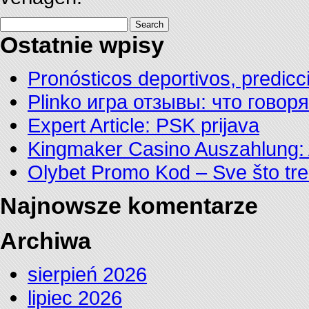
Search
for:
Ostatnie wpisy
Pronósticos deportivos, predicc
Plinko игра отзывы: что говор
Expert Article: PSK prijava
Kingmaker Casino Auszahlung: 
Olybet Promo Kod – Sve što tre
Najnowsze komentarze
Archiwa
sierpień 2026
lipiec 2026