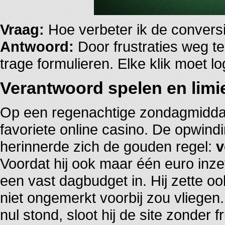
Vraag:
Hoe verbeter ik de convers
Antwoord:
Door frustraties weg t
trage formulieren. Elke klik moet log
Verantwoord spelen en limie
Op een regenachtige zondagmiddag 
favoriete online casino. De opwindi
herinnerde zich de gouden regel:
v
Voordat hij ook maar één euro inzett
een vast dagbudget in. Hij zette oo
niet ongemerkt voorbij zou vliegen
nul stond, sloot hij de site zonder fr