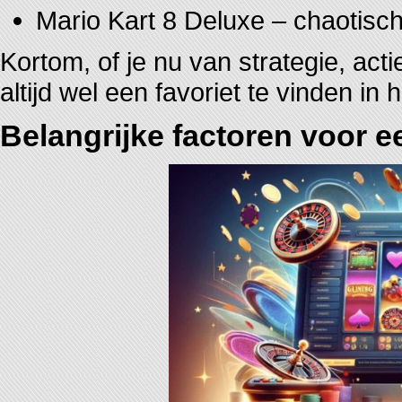
Mario Kart 8 Deluxe – chaotisch 
Kortom, of je nu van strategie, ac
altijd wel een favoriet te vinden i
Belangrijke factoren voor e