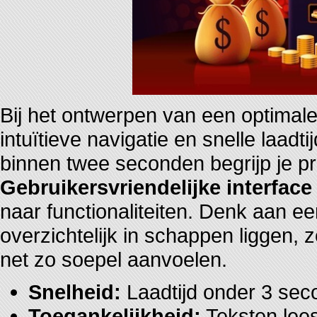
Bij het ontwerpen van een optimale
intuïtieve navigatie en snelle laadt
binnen twee seconden begrijp je pr
Gebruikersvriendelijke interface
naar functionaliteiten. Denk aan e
overzichtelijk in schappen liggen,
net zo soepel aanvoelen.
Snelheid:
Laadtijd onder 3 sec
Toegankelijkheid:
Teksten lee