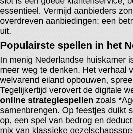
slot is een goede klantenservice, b
essentieel. Vermijd aanbieders zond
overdreven aanbiedingen; een betro
uit.
Populairste spellen in het
In menig Nederlandse huiskamer is
meer weg te denken. Het verhaal 
welvarend eiland opbouwen, spreek
Tegelijkertijd verovert de digitale
online strategiespellen
zoals *Age
samenbrengen. Op feestjes duikt
op, een spel van bedrog en deductie
mix van klassieke gezelschapsspelle