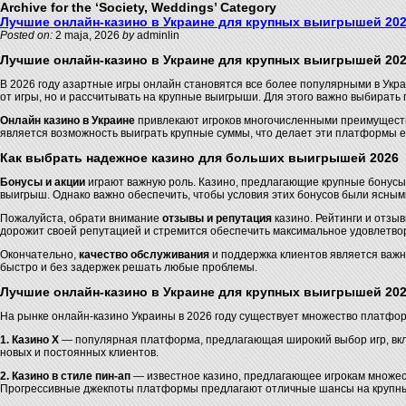
Archive for the ‘Society, Weddings’ Category
Лучшие онлайн-казино в Украине для крупных выигрышей 202
Posted on:
2 maja, 2026
by
adminlin
Лучшие онлайн-казино в Украине для крупных выигрышей 202
В 2026 году азартные игры онлайн становятся все более популярными в Укр
от игры, но и рассчитывать на крупные выигрыши. Для этого важно выбират
Онлайн казино в Украине
привлекают игроков многочисленными преимуществ
является возможность выиграть крупные суммы, что делает эти платформы 
Как выбрать надежное казино для больших выигрышей 2026
Бонусы и акции
играют важную роль. Казино, предлагающие крупные бонусы 
выигрыш. Однако важно обеспечить, чтобы условия этих бонусов были ясным
Пожалуйста, обрати внимание
отзывы и репутация
казино. Рейтинги и отзы
дорожит своей репутацией и стремится обеспечить максимальное удовлетвор
Окончательно,
качество обслуживания
и поддержка клиентов является важн
быстро и без задержек решать любые проблемы.
Лучшие онлайн-казино в Украине для крупных выигрышей 202
На рынке онлайн-казино Украины в 2026 году существует множество платфор
1. Казино Х
— популярная платформа, предлагающая широкий выбор игр, вкл
новых и постоянных клиентов.
2. Казино в стиле пин-ап
— известное казино, предлагающее игрокам множест
Прогрессивные джекпоты платформы предлагают отличные шансы на крупн