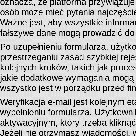
oznacza, że platforma przywiązuj
osób może mieć pytania najczęści
Ważne jest, aby wszystkie informa
fałszywe dane mogą prowadzić do
Po uzupełnieniu formularza, użytk
przestrzeganiu zasad szybkiej rejes
kolejnych kroków, takich jak proc
jakie dodatkowe wymagania mogą b
wszystko jest w porządku przed fina
Weryfikacja e-mail jest kolejnym 
wypełnieniu formularza. Użytkowni
aktywacyjnym, który trzeba klikną
Jeżeli nie otrzymasz wiadomości, 