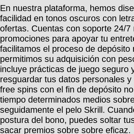
En nuestra plataforma, hemos dise
facilidad en tonos oscuros con letr
ofertas. Cuentas con soporte 24/7 
promociones para apoyar tu entret
facilitamos el proceso de depósit
permitimos su adquisición con pe
incluye prácticas de juego seguro 
resguardar tus datos personales y 
free spins con el fin de depósito no
tiempo determinados medios sobre 
seguidamente el pelo Skrill. Cuan
postura del bono, puedes soltar t
sacar premios sobre sobre eficaz.