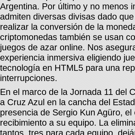
Argentina. Por último y no menos i
admiten diversas divisas dado que t
realizar la conversión de la moned
criptomonedas también se usan co
juegos de azar online. Nos asegu
experiencia inmersiva eligiendo jue
tecnología en HTML5 para una repr
interrupciones.
En el marco de la Jornada 11 del 
a Cruz Azul en la cancha del Estadi
presencia de Sergio Kun Agüro, el c
recibimiento a su equipo. La elimin
tantos, tres para cada equipo, dejá