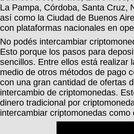
La Pampa, Córdoba, Santa Cruz, N
así como la Ciudad de Buenos Aire
con plataformas nacionales en ope
No podés intercambiar criptomoned
Esto porque los pasos para deposit
sencillos. Entre ellos está realizar 
medio de otros métodos de pago co
con una gran cantidad de ofertas 
intercambio de criptomonedas. Est
dinero tradicional por criptomoned
intercambiar criptomonedas como el