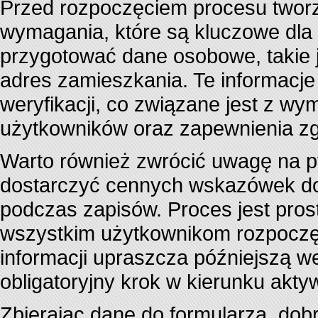
Przed rozpoczęciem procesu tworze
wymagania, które są kluczowe dla 
przygotować dane osobowe, takie j
adres zamieszkania. Te informacje
weryfikacji, co związane jest z 
użytkowników oraz zapewnienia zg
Warto również zwrócić uwagę na p
dostarczyć cennych wskazówek d
podczas zapisów. Proces jest prost
wszystkim użytkownikom rozpoczę
informacji upraszcza późniejszą we
obligatoryjny krok w kierunku aktywa
Zbierając dane do formularza, dob