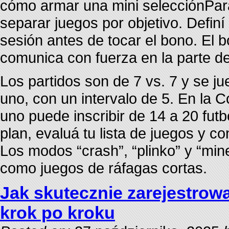
cómo armar una mini selecciónPara
separar juegos por objetivo. Defin
sesión antes de tocar el bono. El
comunica con fuerza en la parte d
Los partidos son de 7 vs. 7 y se 
uno, con un intervalo de 5. En la 
uno puede inscribir de 14 a 20 futb
plan, evaluá tu lista de juegos y 
Los modos “crash”, “plinko” y “mine
como juegos de ráfagas cortas.
Jak skutecznie zarejestrow
krok po kroku