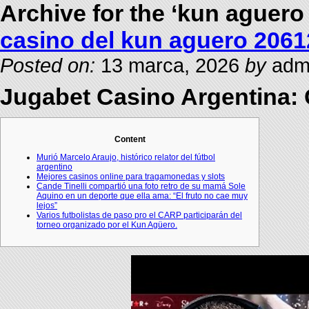
Archive for the ‘kun aguero
casino del kun aguero 2061
Posted on:
13 marca, 2026
by
admi
Jugabet Casino Argentina:
Content
Murió Marcelo Araujo, histórico relator del fútbol
argentino
Mejores casinos online para tragamonedas y slots
Cande Tinelli compartió una foto retro de su mamá Sole
Aquino en un deporte que ella ama: “El fruto no cae muy
lejos”
Varios futbolistas de paso pro el CARP participarán del
torneo organizado por el Kun Agüero.