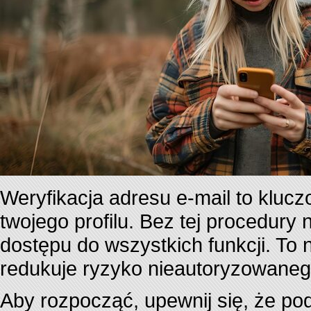
Weryfikacja adresu e-mail to kluc
twojego profilu. Bez tej procedury
dostępu do wszystkich funkcji. To
redukuje ryzyko nieautoryzowane
Aby rozpocząć, upewnij się, że p