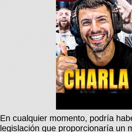
En cualquier momento, podría habe
legislación que proporcionaría un 