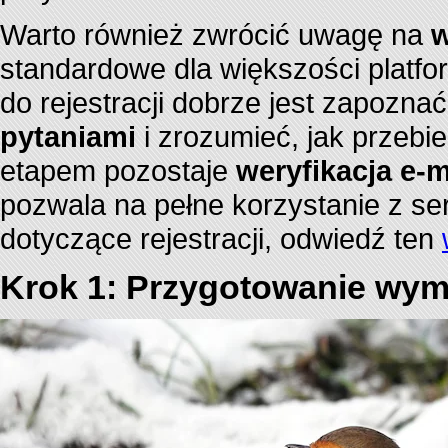
Warto również zwrócić uwagę na
w
standardowe dla większości platf
do rejestracji dobrze jest zapoznać
pytaniami
i zrozumieć, jak przebi
etapem pozostaje
weryfikacja e-m
pozwala na pełne korzystanie z se
dotyczące rejestracji, odwiedź ten
Krok 1: Przygotowanie wym