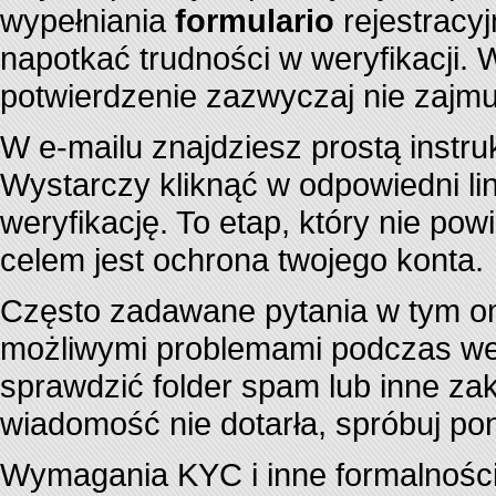
wypełniania
formulario
rejestracy
napotkać trudności w weryfikacji.
potwierdzenie zazwyczaj nie zajmu
W e-mailu znajdziesz prostą instru
Wystarczy kliknąć w odpowiedni li
weryfikację. To etap, który nie powi
celem jest ochrona twojego konta.
Często zadawane pytania w tym o
możliwymi problemami podczas weryf
sprawdzić folder spam lub inne zak
wiadomość nie dotarła, spróbuj po
Wymagania KYC i inne formalności 