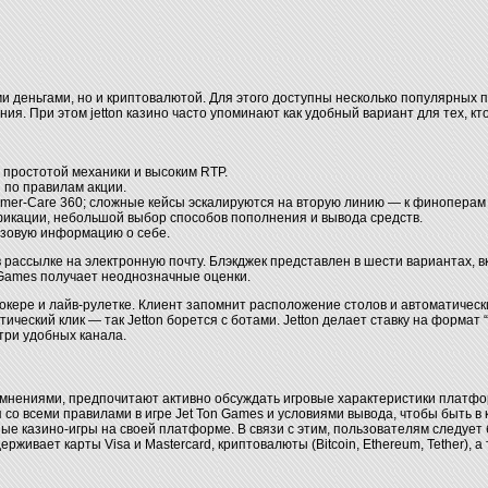
 деньгами, но и криптовалютой. Для этого доступны несколько популярных п
ния. При этом jetton казино часто упоминают как удобный вариант для тех, кт
 простотой механики и высоким RTP.
 по правилам акции.
er-Care 360; сложные кейсы эскалируются на вторую линию — к финоперам 
икации, небольшой выбор способов пополнения и вывода средств.
азовую информацию о себе.
в рассылке на электронную почту. Блэкджек представлен в шести вариантах, 
 Games получает неоднозначные оценки.
кере и лайв-рулетке. Клиент запомнит расположение столов и автоматическ
еский клик — так Jetton борется с ботами. Jetton делает ставку на формат “m
три удобных канала.
 мнениями, предпочитают активно обсуждать игровые характеристики платфор
о всеми правилами в игре Jet Ton Games и условиями вывода, чтобы быть в к
ые казино-игры на своей платформе. В связи с этим, пользователям следует
рживает карты Visa и Mastercard, криптовалюты (Bitcoin, Ethereum, Tether), 