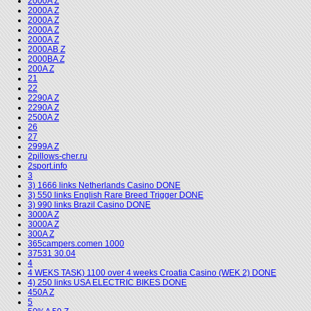
2000A Z
2000A Z
2000A Z
2000A Z
2000A Z
2000AB Z
2000BA Z
200A Z
21
22
2290A Z
2290A Z
2500A Z
26
27
2999A Z
2pillows-cher.ru
2sport.info
3
3) 1666 links Netherlands Casino DONE
3) 550 links English Rare Breed Trigger DONE
3) 990 links Brazil Casino DONE
3000A Z
3000A Z
300A Z
365campers.comen 1000
37531 30.04
4
4 WEKS TASK) 1100 over 4 weeks Croatia Casino (WEK 2) DONE
4) 250 links USA ELECTRIC BIKES DONE
450A Z
5