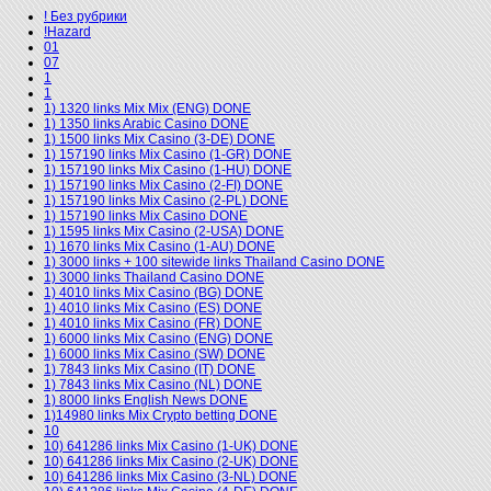
! Без рубрики
!Hazard
01
07
1
1
1) 1320 links Mix Mix (ENG) DONE
1) 1350 links Arabic Casino DONE
1) 1500 links Mix Casino (3-DE) DONE
1) 157190 links Mix Casino (1-GR) DONE
1) 157190 links Mix Casino (1-HU) DONE
1) 157190 links Mix Casino (2-FI) DONE
1) 157190 links Mix Casino (2-PL) DONE
1) 157190 links Mix Casino DONE
1) 1595 links Mix Casino (2-USA) DONE
1) 1670 links Mix Casino (1-AU) DONE
1) 3000 links + 100 sitewide links Thailand Casino DONE
1) 3000 links Thailand Casino DONE
1) 4010 links Mix Casino (BG) DONE
1) 4010 links Mix Casino (ES) DONE
1) 4010 links Mix Casino (FR) DONE
1) 6000 links Mix Casino (ENG) DONE
1) 6000 links Mix Casino (SW) DONE
1) 7843 links Mix Casino (IT) DONE
1) 7843 links Mix Casino (NL) DONE
1) 8000 links English News DONE
1)14980 links Mix Crypto betting DONE
10
10) 641286 links Mix Casino (1-UK) DONE
10) 641286 links Mix Casino (2-UK) DONE
10) 641286 links Mix Casino (3-NL) DONE