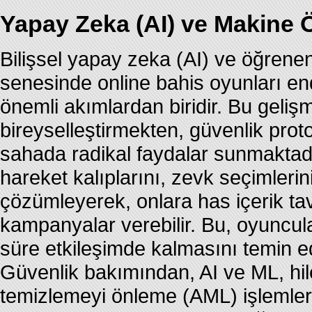
Yapay Zeka (AI) ve Makine
Bilişsel yapay zeka (AI) ve öğrene
senesinde online bahis oyunları end
önemli akımlardan biridir. Bu geliş
bireyselleştirmekten, güvenlik prot
sahada radikal faydalar sunmaktadır
hareket kalıplarını, zevk seçimlerini
çözümleyerek, onlara has içerik tavs
kampanyalar verebilir. Bu, oyuncu
süre etkileşimde kalmasını temin ed
Güvenlik bakımından, AI ve ML, hile
temizlemeyi önleme (AML) işlemleri