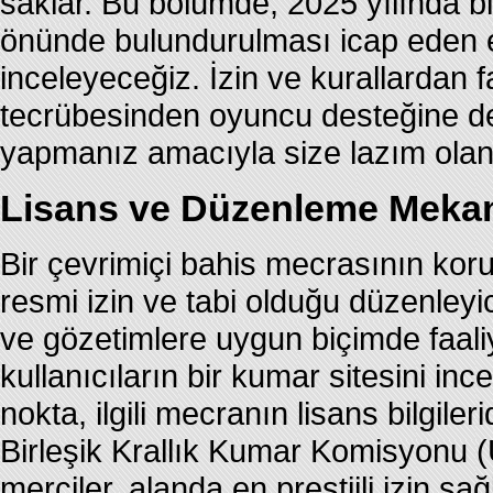
saklar. Bu bölümde, 2025 yılında b
önünde bulundurulması icap eden en
inceleyeceğiz. İzin ve kurallardan f
tecrübesinden oyuncu desteğine dek
yapmanız amacıyla size lazım olan 
Lisans ve Düzenleme Mekan
Bir çevrimiçi bahis mecrasının kor
resmi izin ve tabi olduğu düzenleyic
ve gözetimlere uygun biçimde faaliyet
kullanıcıların bir kumar sitesini in
nokta, ilgili mecranın lisans bilgil
Birleşik Krallık Kumar Komisyonu
merciler, alanda en prestijli izin