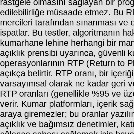
rastgele olmasını sağlayan bir pro
edilebilirliğe müsaade etmez. Bu RN
mercileri tarafından sınanması ve 
ispatlar. Bu testler, algoritmanın ha
kumarhane lehine herhangi bir mani
açıklık prensibi uyarınca, güvenli k
operasyonlarının RTP (Return to P
açıkça belirtir. RTP oranı, bir içer
varsayımsal olarak ne kadar geri v
RTP oranları (genellikle %95 ve üzeri
verir. Kumar platformları, içerik sağ
araya giremezler; bu oranlar yazılı
açıklık ve bağımsız denetimler, katı