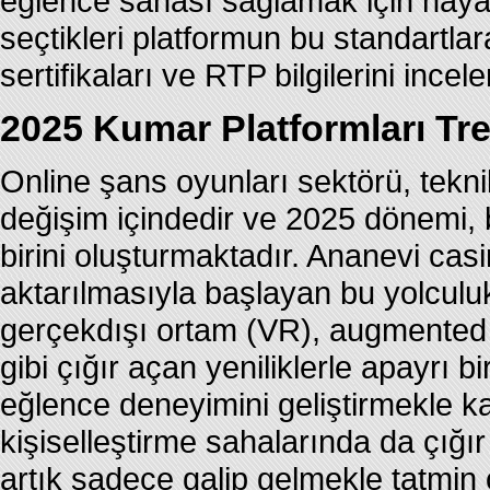
eğlence sahası sağlamak için hayat
seçtikleri platformun bu standartla
sertifikaları ve RTP bilgilerini incele
2025 Kumar Platformları Tren
Online şans oyunları sektörü, teknik
değişim içindedir ve 2025 dönemi, bu
birini oluşturmaktadır. Ananevi casin
aktarılmasıyla başlayan bu yolculuk,
gerçekdışı ortam (VR), augmented re
gibi çığır açan yeniliklerle apayrı 
eğlence deneyimini geliştirmekle k
kişiselleştirme sahalarında da çığı
artık sadece galip gelmekle tatmin 