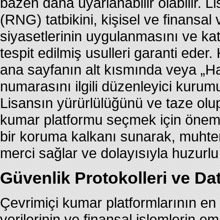
bazen daha uyarlanabilir olabilir. Li
(RNG) tatbikini, kişisel ve finansal v
siyasetlerinin uygulanmasını ve katı
tespit edilmiş usulleri garanti eder. 
ana sayfanın alt kısmında veya „Ha
numarasını ilgili düzenleyici kurumu
Lisansın yürürlülüğünü ve taze olu
kumar platformu seçmek için önemli 
bir koruma kalkanı sunarak, muhteme
merci sağlar ve dolayısıyla huzurlu 
Güvenlik Protokolleri ve Data
Çevrimiçi kumar platformlarının en
verilerinin ve finansal işlemlerin e