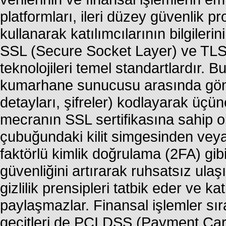
platformları, ileri düzey güvenlik pro
kullanarak katılımcılarının bilgil
SSL (Secure Socket Layer) ve TLS 
teknolojileri temel standartlardır. Bu 
kumarhane sunucusu arasında gönderi
detayları, şifreler) kodlayarak üçün
mecranın SSL sertifikasına sahip o
çubuğundaki kilit simgesinden veya „
faktörlü kimlik doğrulama (2FA) gi
güvenliğini artırarak ruhsatsız ulaşı
gizlilik prensipleri tatbik eder ve ka
paylaşmazlar. Finansal işlemler sır
geçitleri de PCI DSS (Payment Card