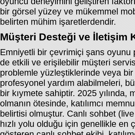
oyuncu deneyimini geliştiren faktö
bir görsel yüzey ve mükemmel mobil
belirten mühim işaretlerdendir.
Müşteri Desteği ve İletişim 
Emniyetli bir çevrimiçi şans oyunu 
de etkili ve erişilebilir müşteri serv
problemle yüzleştiklerinde veya bir
profesyonel yardım alabilmeleri, b
bir kıymete sahiptir. 2025 yılında, m
olmanın ötesinde, katılımcı memnun
belirtisi olmuştur. Canlı sohbet (li
hızlı yolu olduğu için genellikle en
gösteren canlı sohbet ekibi, katılı