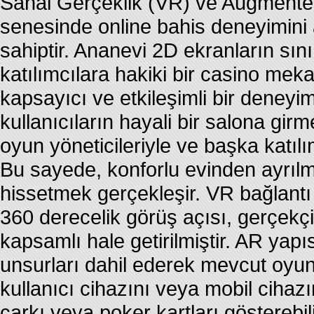
Sanal Gerçeklik (VR) ve Augmente
senesinde online bahis deneyimini 
sahiptir. Ananevi 2D ekranların sın
katılımcılara hakiki bir casino m
kapsayıcı ve etkileşimli bir deney
kullanıcıların hayali bir salona g
oyun yöneticileriyle ve başka katılı
Bu sayede, konforlu evinden ayrılm
hissetmek gerçekleşir. VR bağlantı 
360 derecelik görüş açısı, gerçekçi
kapsamlı hale getirilmiştir. AR yapıs
unsurları dahil ederek mevcut oyun 
kullanıcı cihazını veya mobil cihazın
çarkı veya poker kartları gösterebili