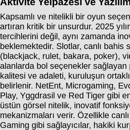
Aktivite Yelpazesi ve Yazılım
Kapsamlı ve nitelikli bir oyun seçen
artıran kritik bir unsurdur. 2025 yı
tercihlerini değil, aynı zamanda inov
beklemektedir. Slotlar, canlı bahis 
(blackjack, rulet, bakara, poker), vi
alanlarda bol seçenekler sağlayan pl
kalitesi ve adaleti, kuruluşun ortaklık
belirlenir. NetEnt, Microgaming, E
Play, Yggdrasil ve Red Tiger gibi e
üstün görsel nitelik, inovatif fonks
mekanizmaları verir. Özellikle can
Gaming gibi sağlayıcılar, hakiki kur