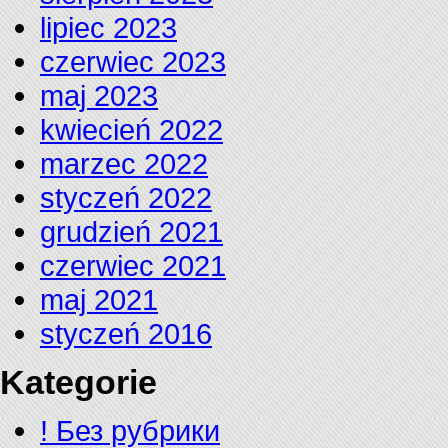
lipiec 2023
czerwiec 2023
maj 2023
kwiecień 2022
marzec 2022
styczeń 2022
grudzień 2021
czerwiec 2021
maj 2021
styczeń 2016
Kategorie
! Без рубрики