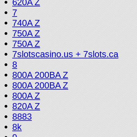
620A Z
7
740A Z
750A Z
750A Z
7slotscasino.us + 7slots.ca
8
800A 200BA Z
800A 200BA Z
800A Z
820A Z
8883
8k