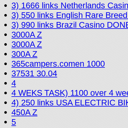
3) 1666 links Netherlands Cas
3) 550 links English Rare Bree
3) 990 links Brazil Casino DON
3000A Z
3000A Z
300A Z
365campers.comen 1000
37531 30.04
4
4 WEKS TASK) 1100 over 4 we
4) 250 links USA ELECTRIC 
450A Z
5