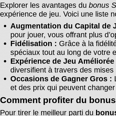
Explorer les avantages du
bonus S
expérience de jeu. Voici une liste 
Augmentation du Capital de J
pour jouer, vous offrant plus d’
Fidélisation :
Grâce à la fidéli
spéciaux tout au long de votre 
Expérience de Jeu Améliorée 
diversifient à travers des mise
Occasions de Gagner Gros :
L
et des prix qui peuvent changer 
Comment profiter du bonus
Pour tirer le meilleur parti du
bonu