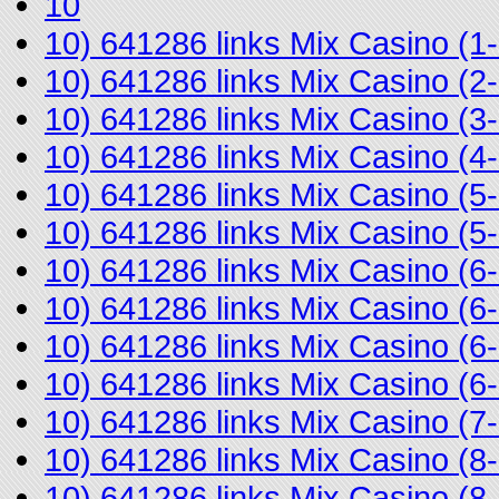
10
10) 641286 links Mix Casino 
10) 641286 links Mix Casino 
10) 641286 links Mix Casino (
10) 641286 links Mix Casino 
10) 641286 links Mix Casino (
10) 641286 links Mix Casino (
10) 641286 links Mix Casino (
10) 641286 links Mix Casino (
10) 641286 links Mix Casino (
10) 641286 links Mix Casino (
10) 641286 links Mix Casino (
10) 641286 links Mix Casino (
10) 641286 links Mix Casino 