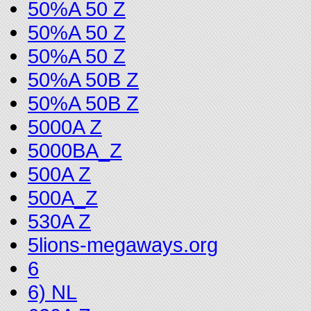
50%A 50 Z
50%A 50 Z
50%A 50 Z
50%A 50B Z
50%A 50B Z
5000A Z
5000BA_Z
500A Z
500A_Z
530A Z
5lions-megaways.org
6
6) NL