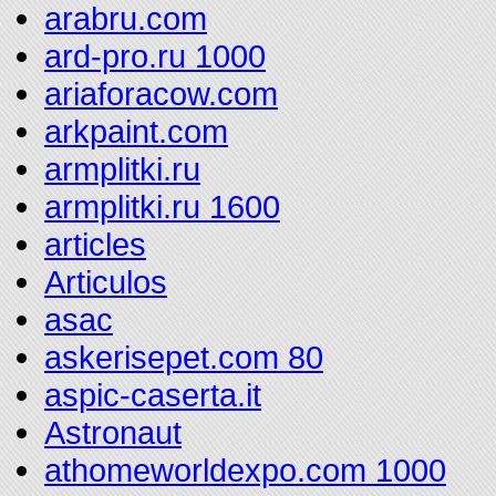
arabru.com
ard-pro.ru 1000
ariaforacow.com
arkpaint.com
armplitki.ru
armplitki.ru 1600
articles
Articulos
asac
askerisepet.com 80
aspic-caserta.it
Astronaut
athomeworldexpo.com 1000