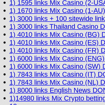
1) 1595 links Mix Casino (2-U
1) 1670 links Mix Casino (1-A
1) 3000 links + 100 sitewide l
1) 3000 links Thailand Casino
1) 4010 links Mix Casino (BG)
1) 4010 links Mix Casino (ES)
1) 4010 links Mix Casino (FR)
1) 6000 links Mix Casino (EN
1) 6000 links Mix Casino (SW
1) 7843 links Mix Casino (IT) 
1) 7843 links Mix Casino (NL)
1) 8000 links English News D
1)14980 links Mix Crypto bett