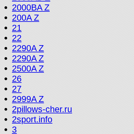
2000BA Z
200A Z
21
22
2290A Z
2290A Z
2500A Z
26
27
2999A Z
2pillows-cher.ru
2sport.info
3