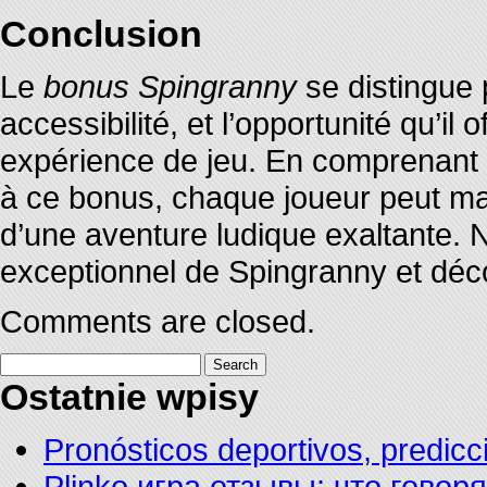
Conclusion
Le
bonus Spingranny
se distingue 
accessibilité, et l’opportunité qu’il 
expérience de jeu. En comprenant l
à ce bonus, chaque joueur peut ma
d’une aventure ludique exaltante. N
exceptionnel de Spingranny et découv
Comments are closed.
Search
for:
Ostatnie wpisy
Pronósticos deportivos, predicc
Plinko игра отзывы: что говор