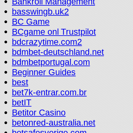
Bankroll Management
basswingb.uk2
BC Game
BCgame onl Trustpilot
bdcrazytime.com2
bdmbet-deutschland.net
bdmbetportugal.com
Beginner Guides
best
bet7k-entrar.com.br
betIT
Betitor Casino
betonred-australia.net
betsafesverige.com