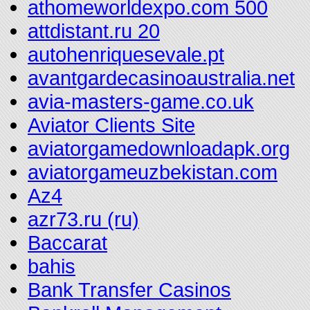
athomeworldexpo.com 500
attdistant.ru 20
autohenriquesevale.pt
avantgardecasinoaustralia.net
avia-masters-game.co.uk
Aviator Clients Site
aviatorgamedownloadapk.org
aviatorgameuzbekistan.com
Az4
azr73.ru (ru)
Baccarat
bahis
Bank Transfer Casinos