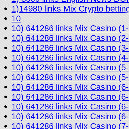
1)14980 links Mix Crypto bett
10
10) 641286 links Mix Casino 
10) 641286 links Mix Casino 
10) 641286 links Mix Casino (
10) 641286 links Mix Casino 
10) 641286 links Mix Casino (
10) 641286 links Mix Casino (
10) 641286 links Mix Casino (
10) 641286 links Mix Casino (
10) 641286 links Mix Casino (
10) 641286 links Mix Casino (
10) 641286 links Mix Casino (