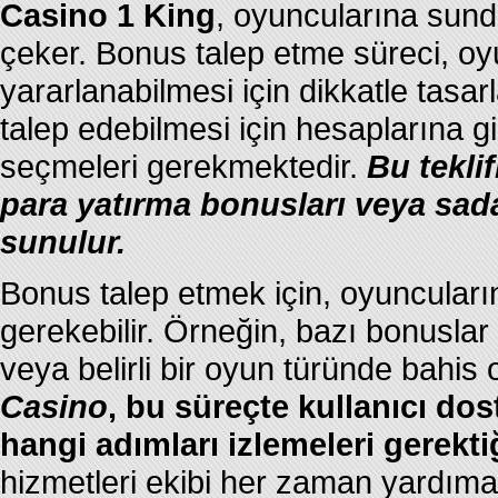
Casino 1 King
, oyuncularına sundu
çeker. Bonus talep etme süreci, oyu
yararlanabilmesi için dikkatle tasar
talep edebilmesi için hesaplarına gi
seçmeleri gerekmektedir.
Bu tekli
para yatırma bonusları veya sadak
sunulur.
Bonus talep etmek için, oyuncuların 
gerekebilir. Örneğin, bazı bonuslar
veya belirli bir oyun türünde bahis
Casino
, bu süreçte kullanıcı do
hangi adımları izlemeleri gerektiğ
hizmetleri ekibi her zaman yardıma 