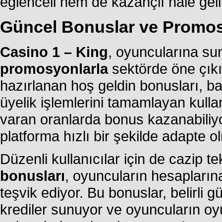
eğlenceli hem de kazançlı hale geli
Güncel Bonuslar ve Promosy
Casino 1 – King
, oyuncularına s
promosyonlarla
sektörde öne çıkıyo
hazırlanan hoş geldin bonusları, baş
üyelik işlemlerini tamamlayan kullan
varan oranlarda bonus kazanabiliyor
platforma hızlı bir şekilde adapte o
Düzenli kullanıcılar için de cazip te
bonusları
, oyuncuların hesapların
teşvik ediyor. Bu bonuslar, belirli g
krediler sunuyor ve oyuncuların o