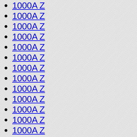
1000A Z
1000A Z
1000A Z
1000A Z
1000A Z
1000A Z
1000A Z
1000A Z
1000A Z
1000A Z
1000A Z
1000A Z
1000A Z