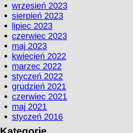
wrzesień 2023
sierpień 2023
lipiec 2023
czerwiec 2023
maj 2023
kwiecień 2022
marzec 2022
styczeń 2022
grudzień 2021
czerwiec 2021
maj 2021
styczeń 2016
Kategorie