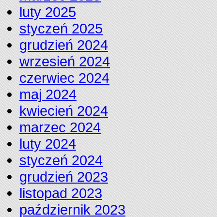
luty 2025
styczeń 2025
grudzień 2024
wrzesień 2024
czerwiec 2024
maj 2024
kwiecień 2024
marzec 2024
luty 2024
styczeń 2024
grudzień 2023
listopad 2023
październik 2023