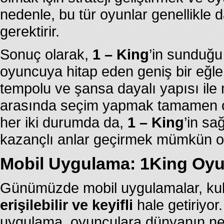
nedenle, bu tür oyunlar genellikle
gerektirir.
Sonuç olarak,
1 – King
’in sunduğu
oyuncuya hitap eden geniş bir eğlen
tempolu ve şansa dayalı yapısı ile m
arasında seçim yapmak tamamen oy
her iki durumda da,
1 – King
’in sa
kazançlı anlar geçirmek mümkün ol
Mobil Uygulama: 1King Oyun
Günümüzde mobil uygulamalar, kull
erişilebilir ve keyifli
hale getiriyo
uygulama, oyunculara dünyanın ner