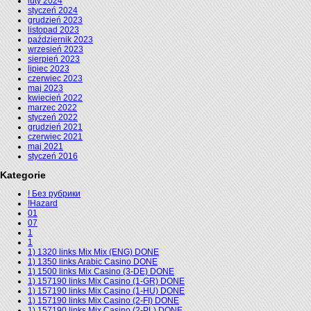
luty 2024
styczeń 2024
grudzień 2023
listopad 2023
październik 2023
wrzesień 2023
sierpień 2023
lipiec 2023
czerwiec 2023
maj 2023
kwiecień 2022
marzec 2022
styczeń 2022
grudzień 2021
czerwiec 2021
maj 2021
styczeń 2016
Kategorie
! Без рубрики
!Hazard
01
07
1
1
1) 1320 links Mix Mix (ENG) DONE
1) 1350 links Arabic Casino DONE
1) 1500 links Mix Casino (3-DE) DONE
1) 157190 links Mix Casino (1-GR) DONE
1) 157190 links Mix Casino (1-HU) DONE
1) 157190 links Mix Casino (2-FI) DONE
1) 157190 links Mix Casino (2-PL) DONE