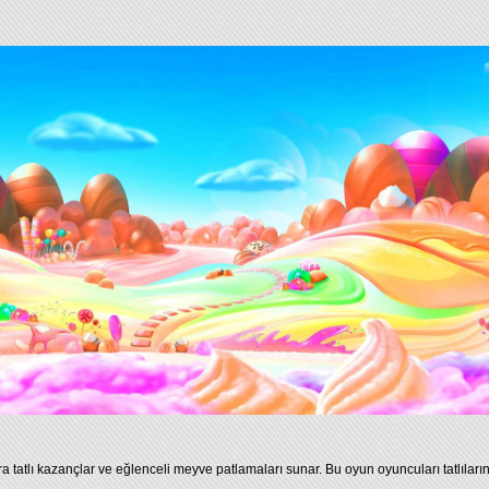
atlı kazançlar ve eğlenceli meyve patlamaları sunar. Bu oyun oyuncuları tatlıların