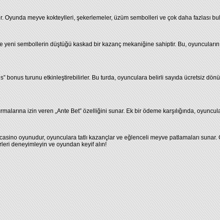
. Oyunda meyve kokteylleri, şekerlemeler, üzüm sembolleri ve çok daha fazlası bulun
 yeni sembollerin düştüğü kaskad bir kazanç mekaniğine sahiptir. Bu, oyuncuların a
bonus turunu etkinleştirebilirler. Bu turda, oyunculara belirli sayıda ücretsiz dö
malarına izin veren „Ante Bet” özelliğini sunar. Ek bir ödeme karşılığında, oyuncula
sino oyunudur, oyunculara tatlı kazançlar ve eğlenceli meyve patlamaları sunar. Ca
erleri deneyimleyin ve oyundan keyif alın!