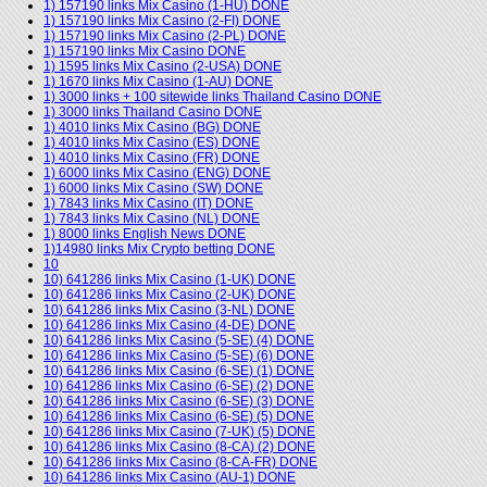
1) 157190 links Mix Casino (1-HU) DONE
1) 157190 links Mix Casino (2-FI) DONE
1) 157190 links Mix Casino (2-PL) DONE
1) 157190 links Mix Casino DONE
1) 1595 links Mix Casino (2-USA) DONE
1) 1670 links Mix Casino (1-AU) DONE
1) 3000 links + 100 sitewide links Thailand Casino DONE
1) 3000 links Thailand Casino DONE
1) 4010 links Mix Casino (BG) DONE
1) 4010 links Mix Casino (ES) DONE
1) 4010 links Mix Casino (FR) DONE
1) 6000 links Mix Casino (ENG) DONE
1) 6000 links Mix Casino (SW) DONE
1) 7843 links Mix Casino (IT) DONE
1) 7843 links Mix Casino (NL) DONE
1) 8000 links English News DONE
1)14980 links Mix Crypto betting DONE
10
10) 641286 links Mix Casino (1-UK) DONE
10) 641286 links Mix Casino (2-UK) DONE
10) 641286 links Mix Casino (3-NL) DONE
10) 641286 links Mix Casino (4-DE) DONE
10) 641286 links Mix Casino (5-SE) (4) DONE
10) 641286 links Mix Casino (5-SE) (6) DONE
10) 641286 links Mix Casino (6-SE) (1) DONE
10) 641286 links Mix Casino (6-SE) (2) DONE
10) 641286 links Mix Casino (6-SE) (3) DONE
10) 641286 links Mix Casino (6-SE) (5) DONE
10) 641286 links Mix Casino (7-UK) (5) DONE
10) 641286 links Mix Casino (8-CA) (2) DONE
10) 641286 links Mix Casino (8-CA-FR) DONE
10) 641286 links Mix Casino (AU-1) DONE