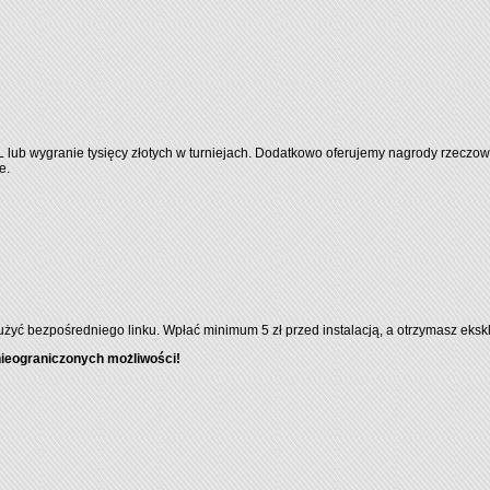
b wygranie tysięcy złotych w turniejach. Dodatkowo oferujemy nagrody rzeczowe o
e.
b użyć bezpośredniego linku. Wpłać minimum 5 zł przed instalacją, a otrzymasz ek
e nieograniczonych możliwości!