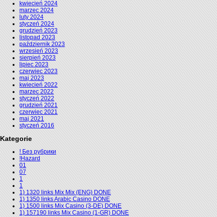
kwiecień 2024
marzec 2024
luty 2024
styczeń 2024
grudzień 2023
listopad 2023
październik 2023
wrzesień 2023
sierpień 2023
lipiec 2023
czerwiec 2023
maj 2023
kwiecień 2022
marzec 2022
styczeń 2022
grudzień 2021
czerwiec 2021
maj 2021
styczeń 2016
Kategorie
! Без рубрики
!Hazard
01
07
1
1
1) 1320 links Mix Mix (ENG) DONE
1) 1350 links Arabic Casino DONE
1) 1500 links Mix Casino (3-DE) DONE
1) 157190 links Mix Casino (1-GR) DONE