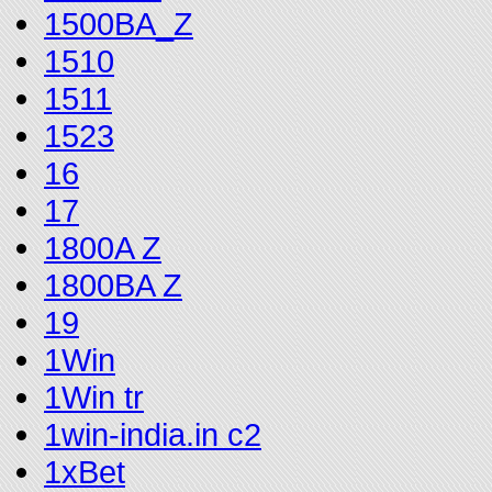
1500BA_Z
1510
1511
1523
16
17
1800A Z
1800BA Z
19
1Win
1Win tr
1win-india.in c2
1xBet