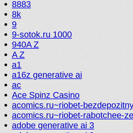
8883
8k
9
9-sotok.ru 1000
940A Z
A Z
a1
a16z generative ai
ac
Ace Spinz Casino
acomics.ru~riobet-bezdepozitny
acomics.ru~riobet-rabotchee-z
adobe generative ai 3