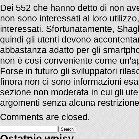
Dei 552 che hanno detto di non aver
non sono interessati al loro utilizz
interessati. Sfortunatamente, Shag
quindi gli utenti devono accontentar
abbastanza adatto per gli smartpho
non è così conveniente come un’app
Forse in futuro gli sviluppatori ril
finora non ci sono informazioni esa
sezione non moderata in cui gli ute
argomenti senza alcuna restrizione
Comments are closed.
Search
for:
Ostatnie wpisy