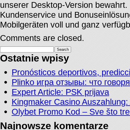
unserer Desktop-Version bewahrt.
Kundenservice und Bonuseinlösung
Mobilgeräten voll und ganz verfüg
Comments are closed.
Search
for:
Ostatnie wpisy
Pronósticos deportivos, predicc
Plinko игра отзывы: что говор
Expert Article: PSK prijava
Kingmaker Casino Auszahlung: 
Olybet Promo Kod – Sve što tre
Najnowsze komentarze