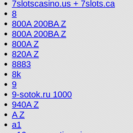
7slotscasino.us + 7slots.ca
8
800A 200BA Z
800A 200BA Z
800A Z
820A Z
8883
8k
9
9-sotok.ru 1000
940A Z
A Z
a1