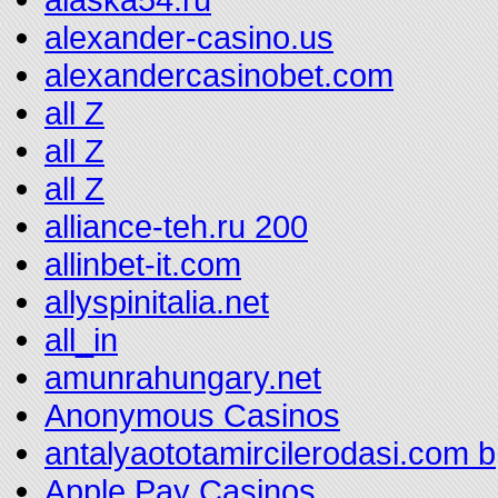
alexander-casino.us
alexandercasinobet.com
all Z
all Z
all Z
alliance-teh.ru 200
allinbet-it.com
allyspinitalia.net
all_in
amunrahungary.net
Anonymous Casinos
antalyaototamircilerodasi.com b
Apple Pay Casinos