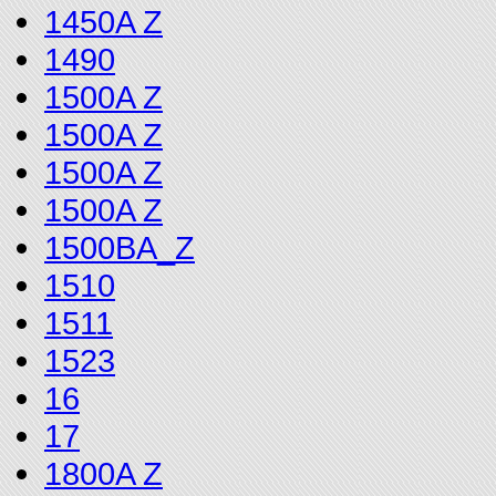
1450A Z
1490
1500A Z
1500A Z
1500A Z
1500A Z
1500BA_Z
1510
1511
1523
16
17
1800A Z