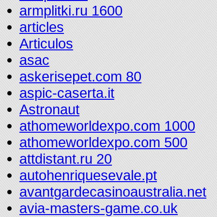
armplitki.ru 1600
articles
Articulos
asac
askerisepet.com 80
aspic-caserta.it
Astronaut
athomeworldexpo.com 1000
athomeworldexpo.com 500
attdistant.ru 20
autohenriquesevale.pt
avantgardecasinoaustralia.net
avia-masters-game.co.uk