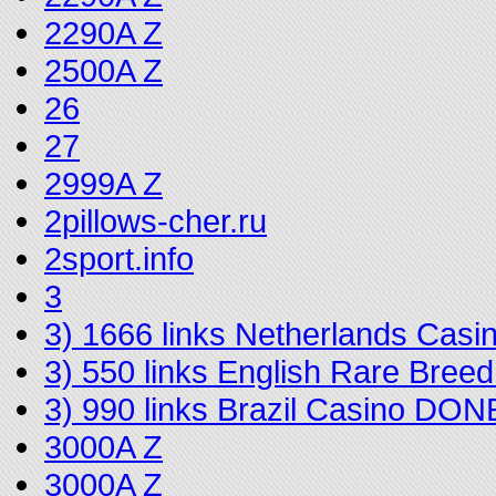
2290A Z
2500A Z
26
27
2999A Z
2pillows-cher.ru
2sport.info
3
3) 1666 links Netherlands Cas
3) 550 links English Rare Bree
3) 990 links Brazil Casino DON
3000A Z
3000A Z