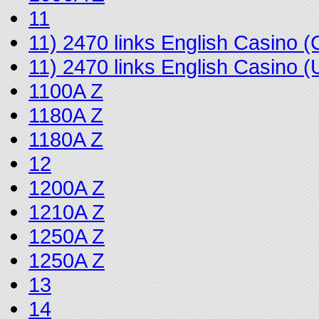
11
11) 2470 links English Casino
11) 2470 links English Casino
1100A Z
1180A Z
1180A Z
12
1200A Z
1210A Z
1250A Z
1250A Z
13
14