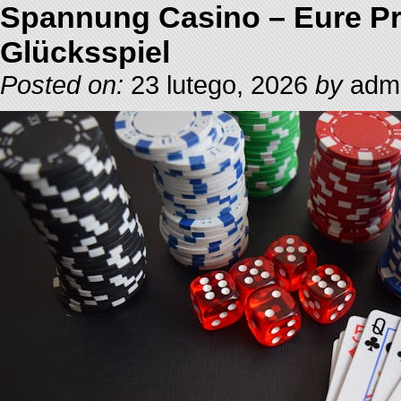
Spannung Casino – Eure Pr
Glücksspiel
Posted on:
23 lutego, 2026
by
admi