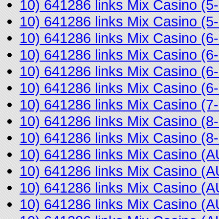
10) 641286 links Mix Casino (
10) 641286 links Mix Casino (
10) 641286 links Mix Casino (
10) 641286 links Mix Casino (
10) 641286 links Mix Casino (
10) 641286 links Mix Casino (
10) 641286 links Mix Casino (
10) 641286 links Mix Casino (
10) 641286 links Mix Casino 
10) 641286 links Mix Casino 
10) 641286 links Mix Casino 
10) 641286 links Mix Casino 
10) 641286 links Mix Casino (