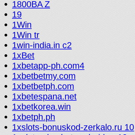
1800BA Z
19
1Win
1Win tr
1win-india.in c2
1xBet
1xbetapp-ph.com4
1xbetbetmy.com
1xbetbetph.com
1xbetespana.net
1xbetkorea.win
1xbetph.ph
1xslots-bonuskod-zerkalo.ru 10