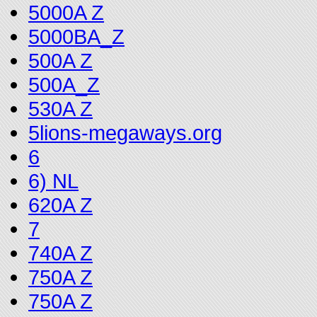
5000A Z
5000BA_Z
500A Z
500A_Z
530A Z
5lions-megaways.org
6
6) NL
620A Z
7
740A Z
750A Z
750A Z