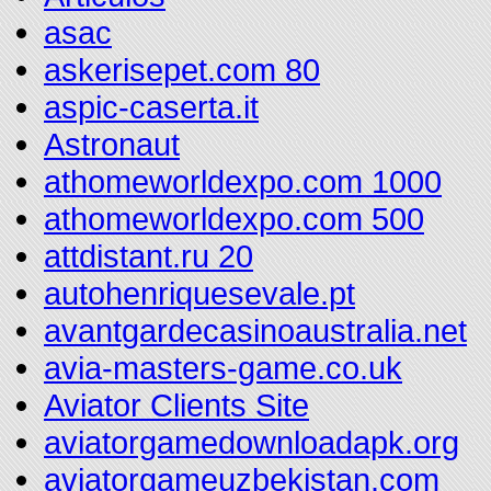
asac
askerisepet.com 80
aspic-caserta.it
Astronaut
athomeworldexpo.com 1000
athomeworldexpo.com 500
attdistant.ru 20
autohenriquesevale.pt
avantgardecasinoaustralia.net
avia-masters-game.co.uk
Aviator Clients Site
aviatorgamedownloadapk.org
aviatorgameuzbekistan.com