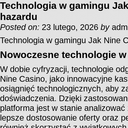
Technologia w gamingu Jak 
hazardu
Posted on:
23 lutego, 2026
by
admi
Technologia w gamingu Jak Nine C
Nowoczesne technologie w 
W dobie cyfryzacji, technologie od
Nine Casino, jako innowacyjne kas
osiągnięć technologicznych, aby 
doświadczenia. Dzięki zastosowaniu
platforma jest w stanie analizowa
lepsze dostosowanie oferty oraz p
również skorzystać z wyjątkowych 