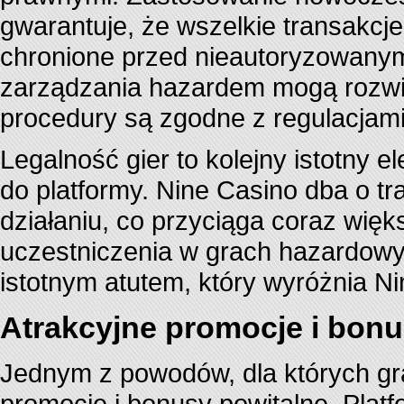
gwarantuje, że wszelkie transakcj
chronione przed nieautoryzowany
zarządzania hazardem mogą rozwia
procedury są zgodne z regulacjami
Legalność gier to kolejny istotny 
do platformy. Nine Casino dba o t
działaniu, co przyciąga coraz wię
uczestniczenia w grach hazardowyc
istotnym atutem, który wyróżnia Ni
Atrakcyjne promocje i bon
Jednym z powodów, dla których gra
promocje i bonusy powitalne. Platf