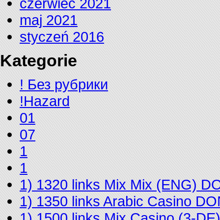
czerwiec 2021
maj 2021
styczeń 2016
Kategorie
! Без рубрики
!Hazard
01
07
1
1
1) 1320 links Mix Mix (ENG) 
1) 1350 links Arabic Casino D
1) 1500 links Mix Casino (3-D