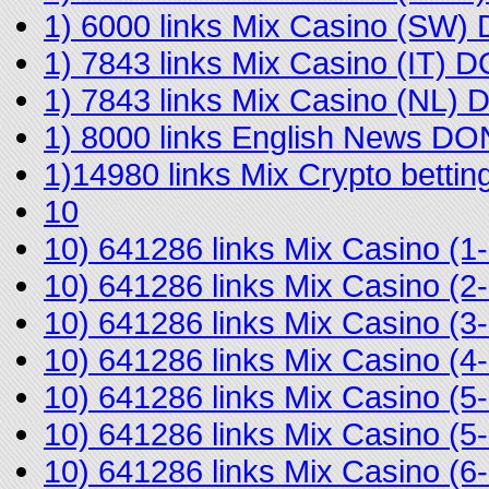
1) 6000 links Mix Casino (SW
1) 7843 links Mix Casino (IT) 
1) 7843 links Mix Casino (NL)
1) 8000 links English News D
1)14980 links Mix Crypto bett
10
10) 641286 links Mix Casino 
10) 641286 links Mix Casino 
10) 641286 links Mix Casino (
10) 641286 links Mix Casino 
10) 641286 links Mix Casino (
10) 641286 links Mix Casino (
10) 641286 links Mix Casino (