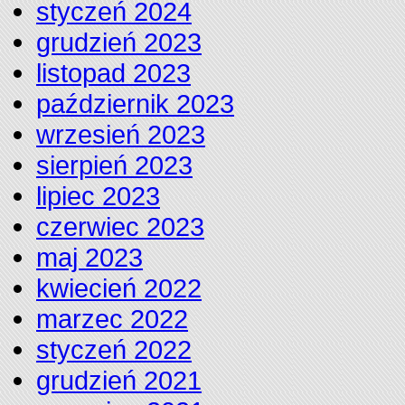
styczeń 2024
grudzień 2023
listopad 2023
październik 2023
wrzesień 2023
sierpień 2023
lipiec 2023
czerwiec 2023
maj 2023
kwiecień 2022
marzec 2022
styczeń 2022
grudzień 2021