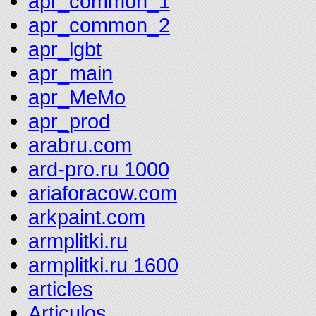
apr_common_1
apr_common_2
apr_lgbt
apr_main
apr_MeMo
apr_prod
arabru.com
ard-pro.ru 1000
ariaforacow.com
arkpaint.com
armplitki.ru
armplitki.ru 1600
articles
Articulos