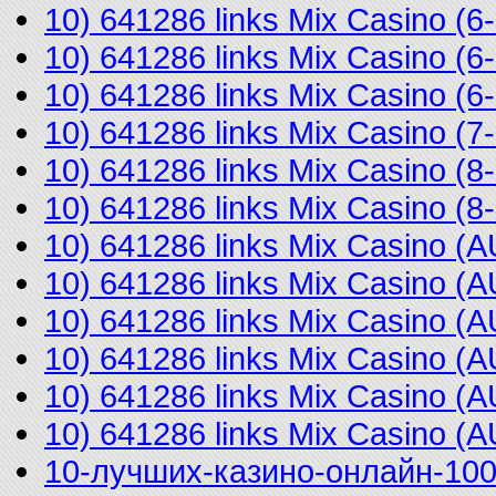
10) 641286 links Mix Casino (
10) 641286 links Mix Casino (
10) 641286 links Mix Casino (
10) 641286 links Mix Casino (
10) 641286 links Mix Casino (
10) 641286 links Mix Casino 
10) 641286 links Mix Casino 
10) 641286 links Mix Casino 
10) 641286 links Mix Casino 
10) 641286 links Mix Casino (
10) 641286 links Mix Casino 
10) 641286 links Mix Casino (
10-лучших-казино-онлайн-10