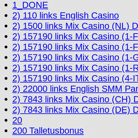
1_DONE
2) 110 links English Casino
2) 1500 links Mix Casino (NL)
2) 157190 links Mix Casino (1
2) 157190 links Mix Casino (
2) 157190 links Mix Casino (1-
2) 157190 links Mix Casino (
2) 157190 links Mix Casino (4
2) 22000 links English SMM Pa
2) 7843 links Mix Casino (CH)
2) 7843 links Mix Casino (DE)
20
200 Talletusbonus