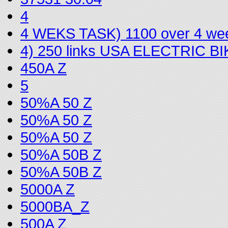
4
4 WEKS TASK) 1100 over 4 we
4) 250 links USA ELECTRIC 
450A Z
5
50%A 50 Z
50%A 50 Z
50%A 50 Z
50%A 50B Z
50%A 50B Z
5000A Z
5000BA_Z
500A Z