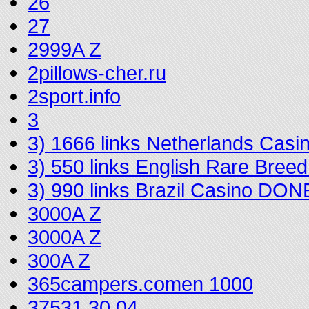
26
27
2999A Z
2pillows-cher.ru
2sport.info
3
3) 1666 links Netherlands Cas
3) 550 links English Rare Bree
3) 990 links Brazil Casino DON
3000A Z
3000A Z
300A Z
365campers.comen 1000
37531 30.04