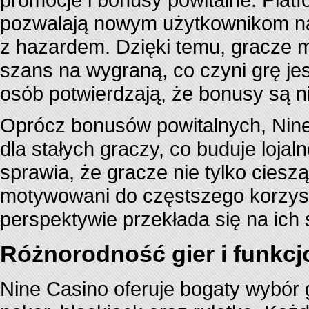
pozwalają nowym użytkownikom na 
z hazardem. Dzięki temu, gracze 
szans na wygraną, co czyni grę jes
osób potwierdzają, że bonusy są ni
Oprócz bonusów powitalnych, Nine
dla stałych graczy, co buduje loja
sprawia, że gracze nie tylko ciesz
motywowani do częstszego korzysta
perspektywie przekłada się na ich 
Różnorodność gier i funkcj
Nine Casino oferuje bogaty wybór 