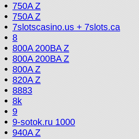
750A Z
750A Z
7slotscasino.us + 7slots.ca
8
800A 200BA Z
800A 200BA Z
800A Z
820A Z
8883
8k
9
9-sotok.ru 1000
940A Z