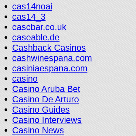
cas14noai
cas14_3
cascbar.co.uk
caseable.de
Cashback Casinos
cashwinespana.com
casiniaespana.com
casino
Casino Aruba Bet
Casino De Arturo
Casino Guides
Casino Interviews
Casino News