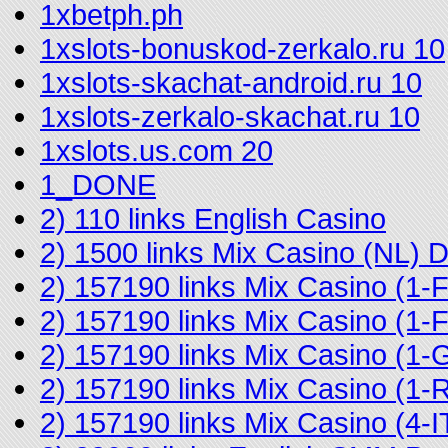
1xbetph.ph
1xslots-bonuskod-zerkalo.ru 10
1xslots-skachat-android.ru 10
1xslots-zerkalo-skachat.ru 10
1xslots.us.com 20
1_DONE
2) 110 links English Casino
2) 1500 links Mix Casino (NL)
2) 157190 links Mix Casino (1
2) 157190 links Mix Casino (
2) 157190 links Mix Casino (1-
2) 157190 links Mix Casino (
2) 157190 links Mix Casino (4