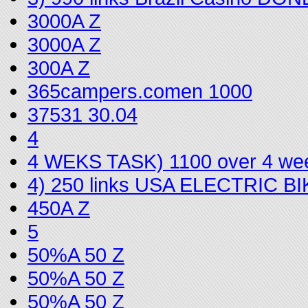
3000A Z
3000A Z
300A Z
365campers.comen 1000
37531 30.04
4
4 WEKS TASK) 1100 over 4 we
4) 250 links USA ELECTRIC 
450A Z
5
50%A 50 Z
50%A 50 Z
50%A 50 Z