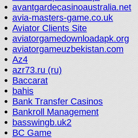
avantgardecasinoaustralia.net
avia-masters-game.co.uk
Aviator Clients Site
aviatorgamedownloadapk.org
aviatorgameuzbekistan.com
Az4
azr73.ru (ru)
Baccarat
bahis
Bank Transfer Casinos
Bankroll Management
basswingb.uk2
BC Game