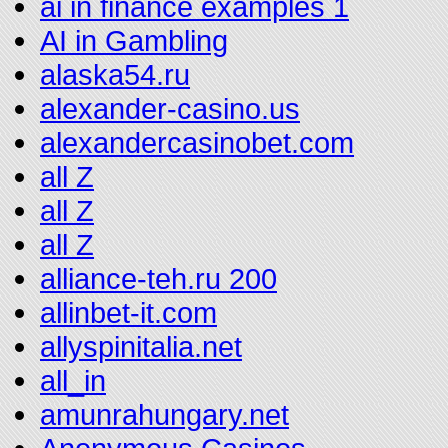
ai in finance examples 1
AI in Gambling
alaska54.ru
alexander-casino.us
alexandercasinobet.com
all Z
all Z
all Z
alliance-teh.ru 200
allinbet-it.com
allyspinitalia.net
all_in
amunrahungary.net