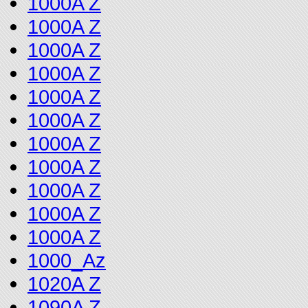
1000A Z
1000A Z
1000A Z
1000A Z
1000A Z
1000A Z
1000A Z
1000A Z
1000A Z
1000A Z
1000A Z
1000_Az
1020A Z
1090A Z