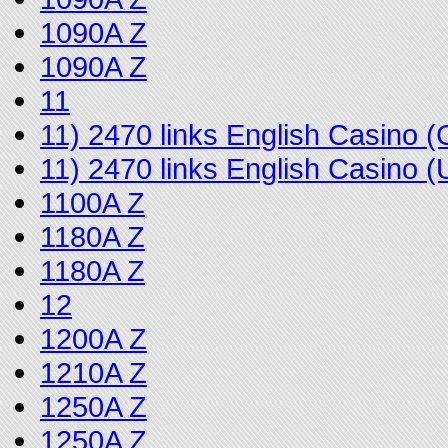
1090A Z
1090A Z
11
11) 2470 links English Casino
11) 2470 links English Casino
1100A Z
1180A Z
1180A Z
12
1200A Z
1210A Z
1250A Z
1250A Z