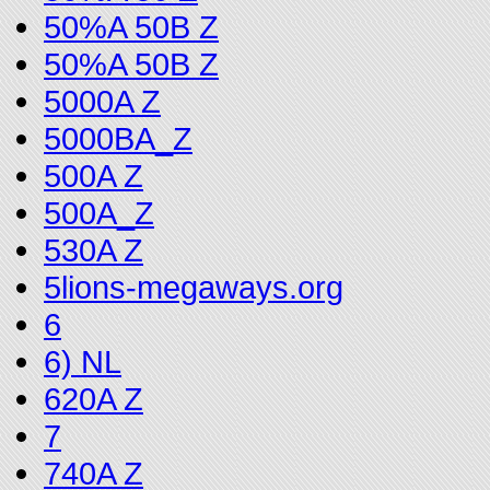
50%A 50B Z
50%A 50B Z
5000A Z
5000BA_Z
500A Z
500A_Z
530A Z
5lions-megaways.org
6
6) NL
620A Z
7
740A Z