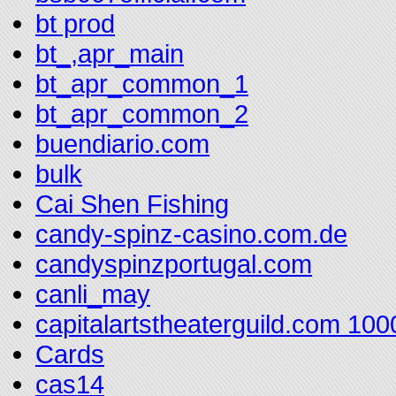
bt prod
bt_,apr_main
bt_apr_common_1
bt_apr_common_2
buendiario.com
bulk
Cai Shen Fishing
candy-spinz-casino.com.de
candyspinzportugal.com
canli_may
capitalartstheaterguild.com 100
Cards
cas14