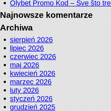
Olybet Promo Kod – Sve što tre
Najnowsze komentarze
Archiwa
sierpień 2026
lipiec 2026
czerwiec 2026
maj 2026
kwiecień 2026
marzec 2026
luty 2026
styczeń 2026
grudzień 2025