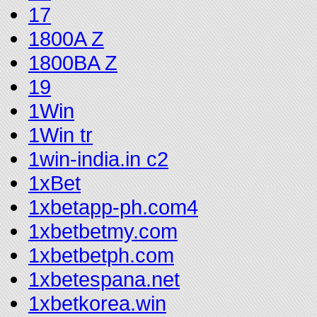
17
1800A Z
1800BA Z
19
1Win
1Win tr
1win-india.in c2
1xBet
1xbetapp-ph.com4
1xbetbetmy.com
1xbetbetph.com
1xbetespana.net
1xbetkorea.win