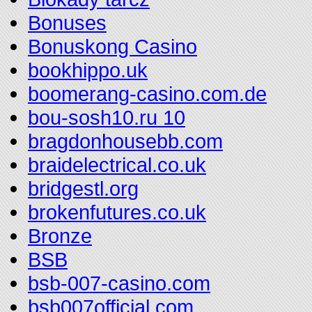
Bonuses
Bonuskong Casino
bookhippo.uk
boomerang-casino.com.de
bou-sosh10.ru 10
bragdonhousebb.com
braidelectrical.co.uk
bridgestl.org
brokenfutures.co.uk
Bronze
BSB
bsb-007-casino.com
bsb007official.com