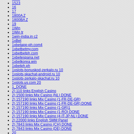
1523
16
17
1800A Z
1800BA Z
19
1Win
1Win tr
1win-india.in c2
1xBet
1xbetapp-ph.com4
1xbetbetmy.com
1xbetbetph.com
1xbetespana.net
1xbetkorea.win
1xbetph.ph
1xslots-bonuskod-zerkalo.ru 10
1xslots-skachat-android.ru 10
1xslots-zerkalo-skachat.ru 10
1xslots.us.com 20
1_DONE
2) 110 links English Casino
2) 1500 links Mix Casino (NL) DONE
2) 157190 links Mix Casino (1-FR-DE-GR)
2) 157190 links Mix Casino (1-FR-DE-GR) DONE
2) 157190 links Mix Casino (1-GR)1
2) 157190 links Mix Casino (1-RO) DONE
2) 157190 links Mix Casino (4-IT-JP-NL) DONE
2) 22000 links English SMM Panel
2) 7843 links Mix Casino (CH) DONE
2) 7843 links Mix Casino (DE) DONE
20