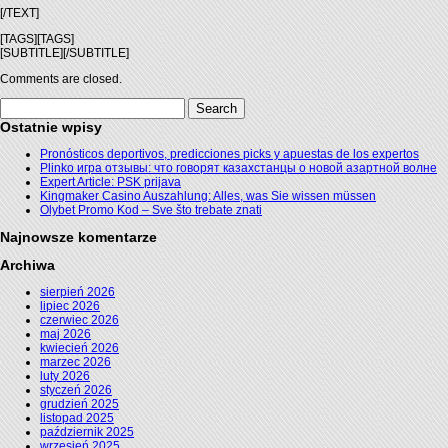
[/TEXT]
[TAGS][TAGS]
[SUBTITLE][/SUBTITLE]
Comments are closed.
Search
for:
Ostatnie wpisy
Pronósticos deportivos, predicciones picks y apuestas de los expertos
Plinko игра отзывы: что говорят казахстанцы о новой азартной волне
Expert Article: PSK prijava
Kingmaker Casino Auszahlung: Alles, was Sie wissen müssen
Olybet Promo Kod – Sve što trebate znati
Najnowsze komentarze
Archiwa
sierpień 2026
lipiec 2026
czerwiec 2026
maj 2026
kwiecień 2026
marzec 2026
luty 2026
styczeń 2026
grudzień 2025
listopad 2025
październik 2025
wrzesień 2025