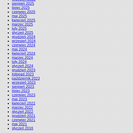
sierpień 2025
lipiec 2025
czerwiec 2025
maj 2025
kwiecień 2025
marzec 2025
luty 2025
styczeń 2025
grudzień 2024
wrzesień 2024
czerwiec 2024
maj 2024
kwiecień 2024
marzec 2024
luty 2024
styczeń 2024
grudzień 2023
listopad 2023
październik 2023
wrzesień 2023
sierpień 2023
lipiec 2023
czerwiec 2023
maj 2023
kwiecień 2022
marzec 2022
styczeń 2022
grudzień 2021
czerwiec 2021
maj 2021
styczeń 2016