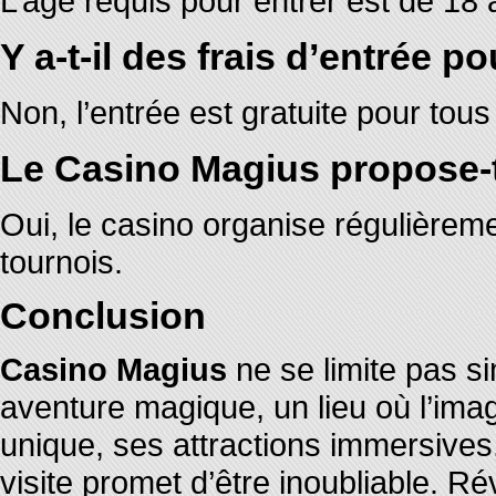
L’âge requis pour entrer est de 18 
Y a-t-il des frais d’entrée p
Non, l’entrée est gratuite pour tous 
Le Casino Magius propose-t
Oui, le casino organise régulière
tournois.
Conclusion
Casino Magius
ne se limite pas s
aventure magique, un lieu où l’ima
unique, ses attractions immersive
visite promet d’être inoubliable. R