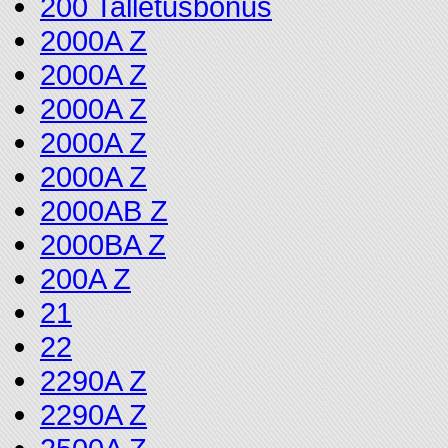
200 Talletusbonus
2000A Z
2000A Z
2000A Z
2000A Z
2000A Z
2000AB Z
2000BA Z
200A Z
21
22
2290A Z
2290A Z