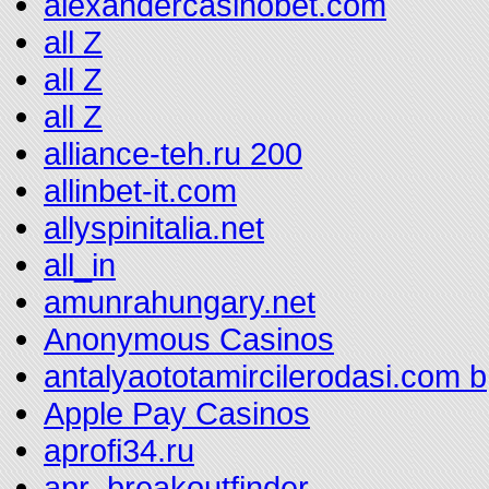
alexandercasinobet.com
all Z
all Z
all Z
alliance-teh.ru 200
allinbet-it.com
allyspinitalia.net
all_in
amunrahungary.net
Anonymous Casinos
antalyaototamircilerodasi.com b
Apple Pay Casinos
aprofi34.ru
apr_breakoutfinder