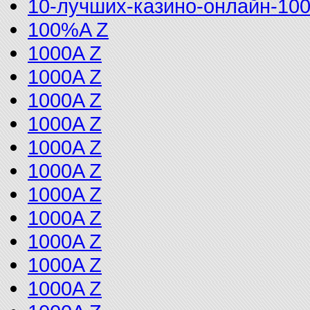
10-лучших-казино-онлайн-10
100%A Z
1000A Z
1000A Z
1000A Z
1000A Z
1000A Z
1000A Z
1000A Z
1000A Z
1000A Z
1000A Z
1000A Z