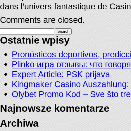
dans l’univers fantastique de Casi
Comments are closed.
Search
for:
Ostatnie wpisy
Pronósticos deportivos, predicc
Plinko игра отзывы: что говор
Expert Article: PSK prijava
Kingmaker Casino Auszahlung: 
Olybet Promo Kod – Sve što tre
Najnowsze komentarze
Archiwa