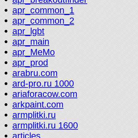
apr_common_1
apr_common_2
apr_lgbt
apr_main
apr_MeMo
apr_prod
arabru.com
ard-pro.ru 1000
ariaforacow.com
arkpaint.com
armplitki.ru
armplitki.ru 1600
articles