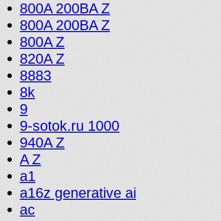
800A 200BA Z
800A 200BA Z
800A Z
820A Z
8883
8k
9
9-sotok.ru 1000
940A Z
A Z
a1
a16z generative ai
ac