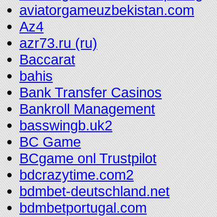
aviatorgameuzbekistan.com
Az4
azr73.ru (ru)
Baccarat
bahis
Bank Transfer Casinos
Bankroll Management
basswingb.uk2
BC Game
BCgame onl Trustpilot
bdcrazytime.com2
bdmbet-deutschland.net
bdmbetportugal.com