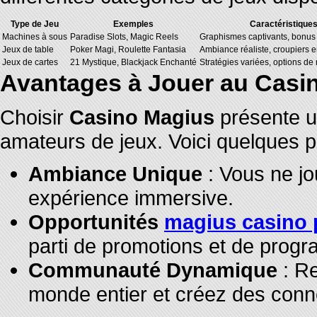
Type de Jeu
Exemples
Caractéristique
Machines à sous
Paradise Slots, Magic Reels
Graphismes captivants, bonus 
Jeux de table
Poker Magi, Roulette Fantasia
Ambiance réaliste, croupiers e
Jeux de cartes
21 Mystique, Blackjack Enchanté
Stratégies variées, options de 
Avantages à Jouer au Casi
Choisir
Casino Magius
présente u
amateurs de jeux. Voici quelques po
Ambiance Unique
: Vous ne j
expérience immersive.
Opportunités
magius casino
parti de promotions et de progr
Communauté Dynamique
: Re
monde entier et créez des conn