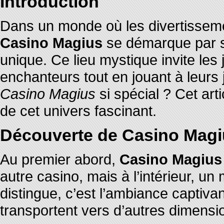
Introduction
Dans un monde où les divertisseme
Casino Magius
se démarque par s
unique. Ce lieu mystique invite le
enchanteurs tout en jouant à leurs 
Casino Magius
si spécial ? Cet art
de cet univers fascinant.
Découverte de Casino Mag
Au premier abord,
Casino Magius
autre casino, mais à l’intérieur, u
distingue, c’est l’ambiance captiv
transportent vers d’autres dimensi