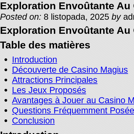
Exploration Envoûtante Au
Posted on:
8 listopada, 2025
by
adm
Exploration Envoûtante Au
Table des matières
Introduction
Découverte de Casino Magius
Attractions Principales
Les Jeux Proposés
Avantages à Jouer au Casino 
Questions Fréquemment Posé
Conclusion