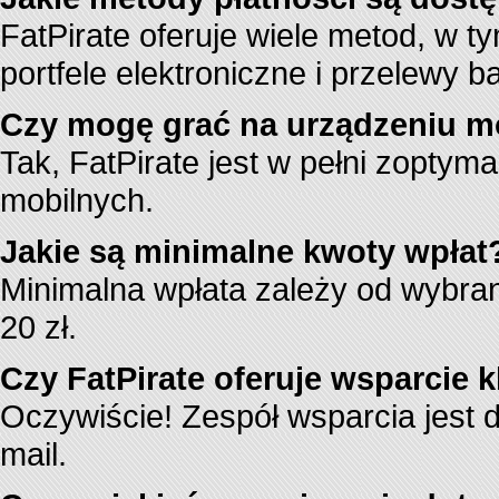
FatPirate oferuje wiele metod, w t
portfele elektroniczne i przelewy 
Czy mogę grać na urządzeniu 
Tak, FatPirate jest w pełni zopty
mobilnych.
Jakie są minimalne kwoty wpłat
Minimalna wpłata zależy od wybra
20 zł.
Czy FatPirate oferuje wsparcie k
Oczywiście! Zespół wsparcia jest 
mail.