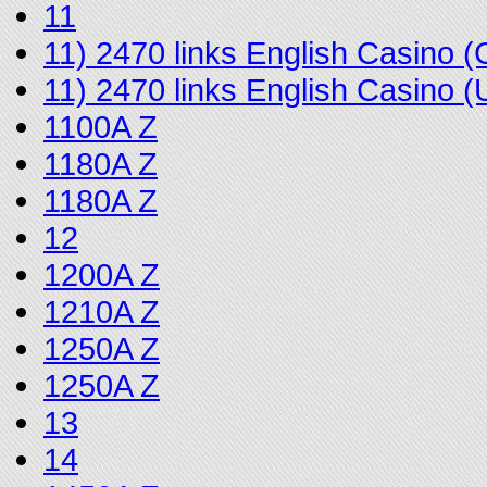
11
11) 2470 links English Casino
11) 2470 links English Casino
1100A Z
1180A Z
1180A Z
12
1200A Z
1210A Z
1250A Z
1250A Z
13
14