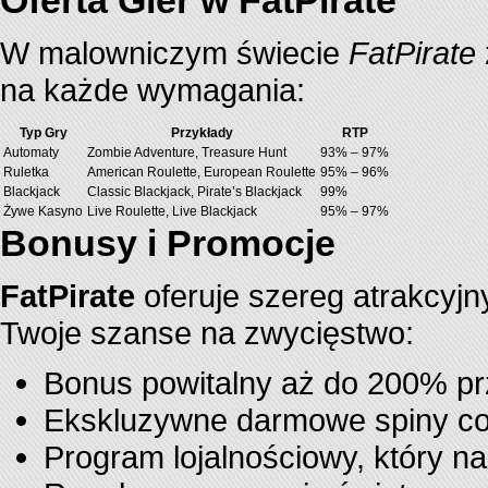
W malowniczym świecie
FatPirate
na każde wymagania:
Typ Gry
Przykłady
RTP
Automaty
Zombie Adventure, Treasure Hunt
93% – 97%
Ruletka
American Roulette, European Roulette
95% – 96%
Blackjack
Classic Blackjack, Pirate’s Blackjack
99%
Żywe Kasyno
Live Roulette, Live Blackjack
95% – 97%
Bonusy i Promocje
FatPirate
oferuje szereg atrakcyj
Twoje szanse na zwycięstwo:
Bonus powitalny aż do 200% pr
Ekskluzywne darmowe spiny co
Program lojalnościowy, który n