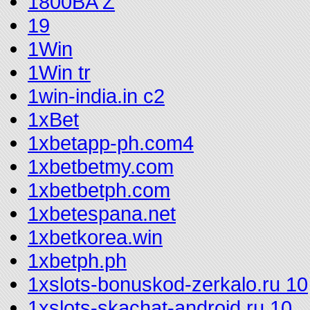
1800BA Z
19
1Win
1Win tr
1win-india.in c2
1xBet
1xbetapp-ph.com4
1xbetbetmy.com
1xbetbetph.com
1xbetespana.net
1xbetkorea.win
1xbetph.ph
1xslots-bonuskod-zerkalo.ru 10
1xslots-skachat-android.ru 10