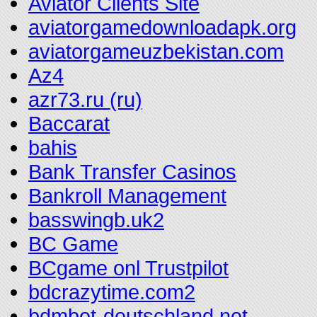
Aviator Clients Site
aviatorgamedownloadapk.org
aviatorgameuzbekistan.com
Az4
azr73.ru (ru)
Baccarat
bahis
Bank Transfer Casinos
Bankroll Management
basswingb.uk2
BC Game
BCgame onl Trustpilot
bdcrazytime.com2
bdmbet-deutschland.net