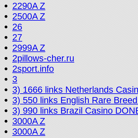
2290A Z
2500A Z
26
27
2999A Z
2pillows-cher.ru
2sport.info
3
3) 1666 links Netherlands Cas
3) 550 links English Rare Bree
3) 990 links Brazil Casino DON
3000A Z
3000A Z