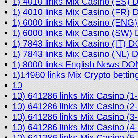
1) 4010 links Mix Casino (ES)
1) 4010 links Mix Casino (FR)
1) 6000 links Mix Casino (EN
1) 6000 links Mix Casino (SW
1) 7843 links Mix Casino (IT) 
1) 7843 links Mix Casino (NL)
1) 8000 links English News D
1)14980 links Mix Crypto bett
10
10) 641286 links Mix Casino 
10) 641286 links Mix Casino 
10) 641286 links Mix Casino (
10) 641286 links Mix Casino 
10) 641286 links Mix Casino (