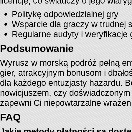
licencję, co świadczy o jego wiaryg
Politykę odpowiedzialnej gry
Wsparcie dla graczy w trudnej s
Regularne audyty i weryfikacje 
Podsumowanie
Wyrusz w morską podróż pełną em
gier, atrakcyjnym bonusom i dbałoś
dla każdego entuzjasty hazardu. B
nowicjuszem, czy doświadczonym
zapewni Ci niepowtarzalne wrażeni
FAQ
Jakie metody płatności są dostę