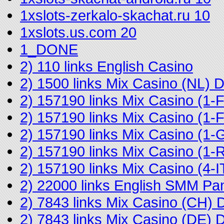
1xslots-zerkalo-skachat.ru 10
1xslots.us.com 20
1_DONE
2) 110 links English Casino
2) 1500 links Mix Casino (NL)
2) 157190 links Mix Casino (1
2) 157190 links Mix Casino (
2) 157190 links Mix Casino (1-
2) 157190 links Mix Casino (
2) 157190 links Mix Casino (4
2) 22000 links English SMM Pa
2) 7843 links Mix Casino (CH)
2) 7843 links Mix Casino (DE)