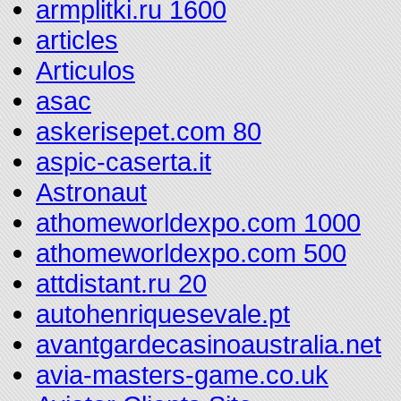
armplitki.ru 1600
articles
Articulos
asac
askerisepet.com 80
aspic-caserta.it
Astronaut
athomeworldexpo.com 1000
athomeworldexpo.com 500
attdistant.ru 20
autohenriquesevale.pt
avantgardecasinoaustralia.net
avia-masters-game.co.uk