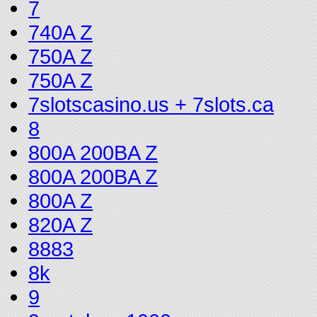
7
740A Z
750A Z
750A Z
7slotscasino.us + 7slots.ca
8
800A 200BA Z
800A 200BA Z
800A Z
820A Z
8883
8k
9