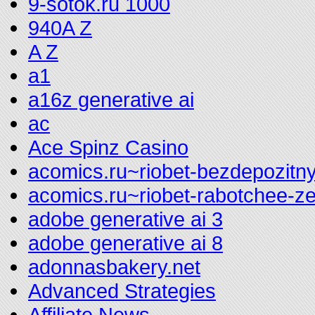
9-sotok.ru 1000
940A Z
A Z
a1
a16z generative ai
ac
Ace Spinz Casino
acomics.ru~riobet-bezdepozitny
acomics.ru~riobet-rabotchee-z
adobe generative ai 3
adobe generative ai 8
adonnasbakery.net
Advanced Strategies
Affiliate News