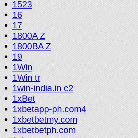
1523
16
17
1800A Z
1800BA Z
19
1Win
1Win tr
1win-india.in c2
1xBet
1xbetapp-ph.com4
1xbetbetmy.com
1xbetbetph.com