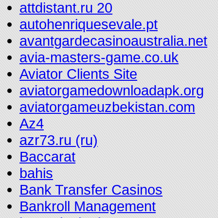
attdistant.ru 20
autohenriquesevale.pt
avantgardecasinoaustralia.net
avia-masters-game.co.uk
Aviator Clients Site
aviatorgamedownloadapk.org
aviatorgameuzbekistan.com
Az4
azr73.ru (ru)
Baccarat
bahis
Bank Transfer Casinos
Bankroll Management