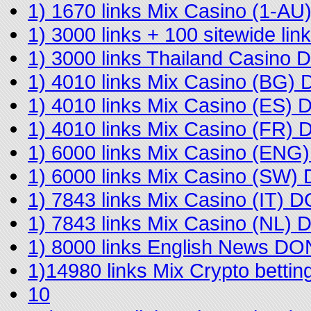
1) 1670 links Mix Casino (1-A
1) 3000 links + 100 sitewide l
1) 3000 links Thailand Casino
1) 4010 links Mix Casino (BG)
1) 4010 links Mix Casino (ES)
1) 4010 links Mix Casino (FR)
1) 6000 links Mix Casino (EN
1) 6000 links Mix Casino (SW
1) 7843 links Mix Casino (IT) 
1) 7843 links Mix Casino (NL)
1) 8000 links English News D
1)14980 links Mix Crypto bett
10