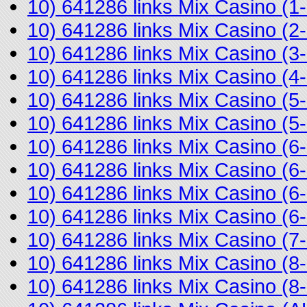
10) 641286 links Mix Casino 
10) 641286 links Mix Casino 
10) 641286 links Mix Casino (
10) 641286 links Mix Casino 
10) 641286 links Mix Casino (
10) 641286 links Mix Casino (
10) 641286 links Mix Casino (
10) 641286 links Mix Casino (
10) 641286 links Mix Casino (
10) 641286 links Mix Casino (
10) 641286 links Mix Casino (
10) 641286 links Mix Casino (
10) 641286 links Mix Casino 