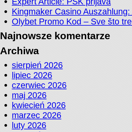
Expert Article: PSK prijava
Kingmaker Casino Auszahlung: 
Olybet Promo Kod – Sve što tre
Najnowsze komentarze
Archiwa
sierpień 2026
lipiec 2026
czerwiec 2026
maj 2026
kwiecień 2026
marzec 2026
luty 2026