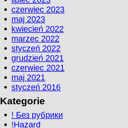
czerwiec 2023
maj 2023
kwiecień 2022
marzec 2022
styczeń 2022
grudzień 2021
czerwiec 2021
maj 2021
styczeń 2016
Kategorie
! Без рубрики
!Hazard