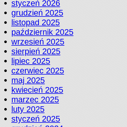
styczeń 2026
grudzień 2025
listopad 2025
październik 2025
wrzesień 2025
sierpień 2025
lipiec 2025
czerwiec 2025
maj 2025
kwiecień 2025
marzec 2025
luty 2025
styczeń 2025