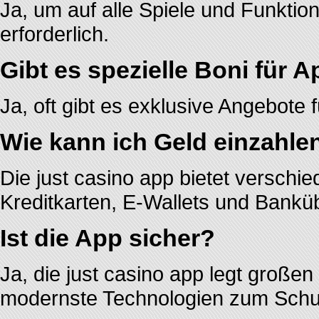
Ja, um auf alle Spiele und Funktio
erforderlich.
Gibt es spezielle Boni für 
Ja, oft gibt es exklusive Angebote 
Wie kann ich Geld einzahl
Die just casino app bietet verschi
Kreditkarten, E-Wallets und Bank
Ist die App sicher?
Ja, die just casino app legt große
modernste Technologien zum Schut