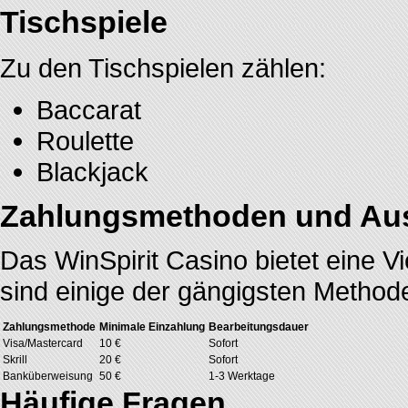
Tischspiele
Zu den Tischspielen zählen:
Baccarat
Roulette
Blackjack
Zahlungsmethoden und Au
Das WinSpirit Casino bietet eine V
sind einige der gängigsten Method
Zahlungsmethode
Minimale Einzahlung
Bearbeitungsdauer
Visa/Mastercard
10 €
Sofort
Skrill
20 €
Sofort
Banküberweisung
50 €
1-3 Werktage
Häufige Fragen