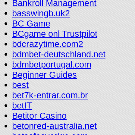
Bankroll Management
basswingb.uk2
BC Game
BCgame onl Trustpilot
bdcrazytime.com2
bdmbet-deutschland.net
bdmbetportugal.com
Beginner Guides
best
bet7k-entrar.com.br
betIT
Betitor Casino
betonred-australia.net