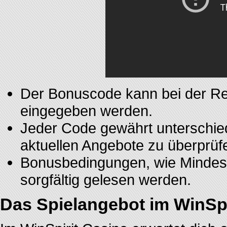
Der Bonuscode kann bei der Reg
eingegeben werden.
Jeder Code gewährt unterschiedli
aktuellen Angebote zu überprüf
Bonusbedingungen, wie Mindestu
sorgfältig gelesen werden.
Das Spielangebot im WinSpi