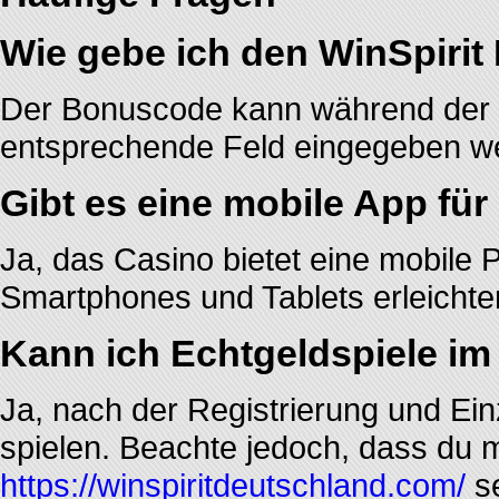
Wie gebe ich den WinSpiri
Der Bonuscode kann während der R
entsprechende Feld eingegeben w
Gibt es eine mobile App für
Ja, das Casino bietet eine mobile P
Smartphones und Tablets erleichter
Kann ich Echtgeldspiele im
Ja, nach der Registrierung und Ei
spielen. Beachte jedoch, dass du 
https://winspiritdeutschland.com/
se