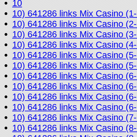
10
10) 641286 links Mix Casino 
10) 641286 links Mix Casino 
10) 641286 links Mix Casino (
10) 641286 links Mix Casino 
10) 641286 links Mix Casino (
10) 641286 links Mix Casino (
10) 641286 links Mix Casino (
10) 641286 links Mix Casino (
10) 641286 links Mix Casino (
10) 641286 links Mix Casino (
10) 641286 links Mix Casino (
10) 641286 links Mix Casino (