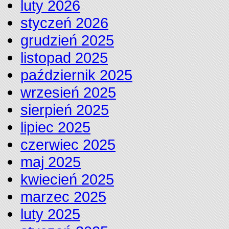
luty 2026
styczeń 2026
grudzień 2025
listopad 2025
październik 2025
wrzesień 2025
sierpień 2025
lipiec 2025
czerwiec 2025
maj 2025
kwiecień 2025
marzec 2025
luty 2025