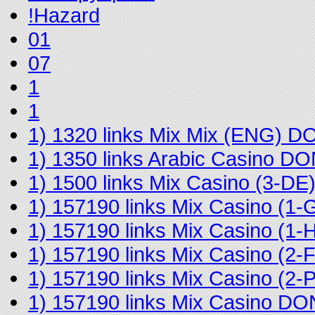
!Hazard
01
07
1
1
1) 1320 links Mix Mix (ENG) 
1) 1350 links Arabic Casino D
1) 1500 links Mix Casino (3-D
1) 157190 links Mix Casino (
1) 157190 links Mix Casino (
1) 157190 links Mix Casino (2
1) 157190 links Mix Casino (2
1) 157190 links Mix Casino D