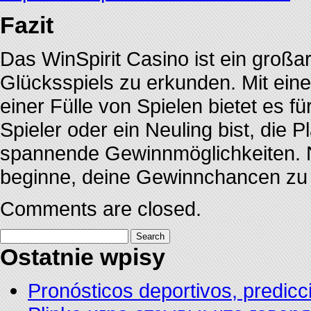
Fazit
Das WinSpirit Casino ist ein großar
Glücksspiels zu erkunden. Mit ein
einer Fülle von Spielen bietet es f
Spieler oder ein Neuling bist, die P
spannende Gewinnmöglichkeiten. Nu
beginne, deine Gewinnchancen zu
Comments are closed.
Search
for:
Ostatnie wpisy
Pronósticos deportivos, predicc