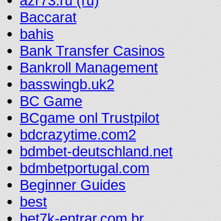
azr73.ru (ru)
Baccarat
bahis
Bank Transfer Casinos
Bankroll Management
basswingb.uk2
BC Game
BCgame onl Trustpilot
bdcrazytime.com2
bdmbet-deutschland.net
bdmbetportugal.com
Beginner Guides
best
bet7k-entrar.com.br