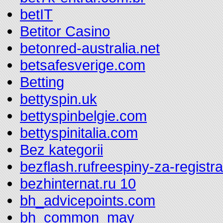
betIT
Betitor Casino
betonred-australia.net
betsafesverige.com
Betting
bettyspin.uk
bettyspinbelgie.com
bettyspinitalia.com
Bez kategorii
bezflash.rufreespiny-za-registr
bezhinternat.ru 10
bh_advicepoints.com
bh_common_may