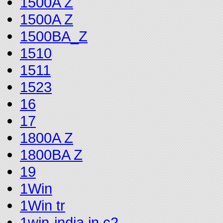
1500A Z
1500A Z
1500BA_Z
1510
1511
1523
16
17
1800A Z
1800BA Z
19
1Win
1Win tr
1win-india.in c2