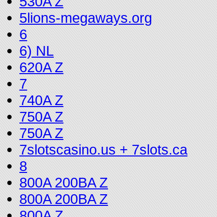
530A Z
5lions-megaways.org
6
6) NL
620A Z
7
740A Z
750A Z
750A Z
7slotscasino.us + 7slots.ca
8
800A 200BA Z
800A 200BA Z
800A Z