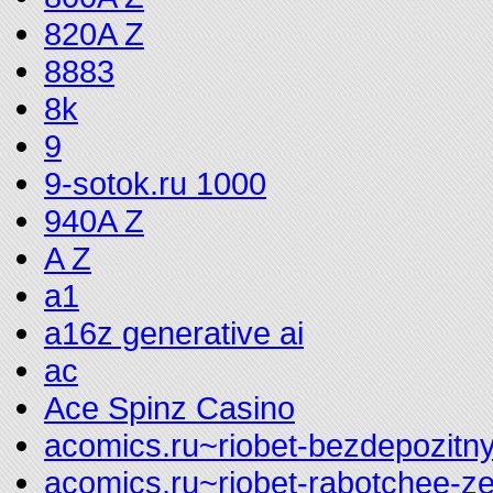
820A Z
8883
8k
9
9-sotok.ru 1000
940A Z
A Z
a1
a16z generative ai
ac
Ace Spinz Casino
acomics.ru~riobet-bezdepozitny
acomics.ru~riobet-rabotchee-z