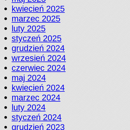
kwiecień 2025
marzec 2025
luty 2025
styczeń 2025
grudzień 2024
wrzesień 2024
czerwiec 2024
maj 2024
kwiecień 2024
marzec 2024
luty 2024
styczeń 2024
grudzień 2023