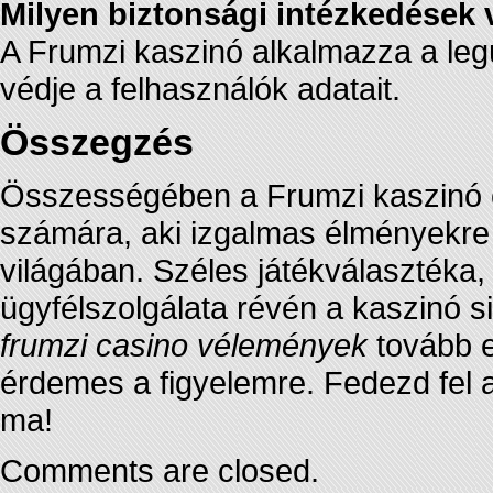
Milyen biztonsági intézkedések
A Frumzi kaszinó alkalmazza a legú
védje a felhasználók adatait.
Összegzés
Összességében a Frumzi kaszinó 
számára, aki izgalmas élményekre v
világában. Széles játékválasztéka
ügyfélszolgálata révén a kaszinó s
frumzi casino vélemények
tovább e
érdemes a figyelemre. Fedezd fel 
ma!
Comments are closed.