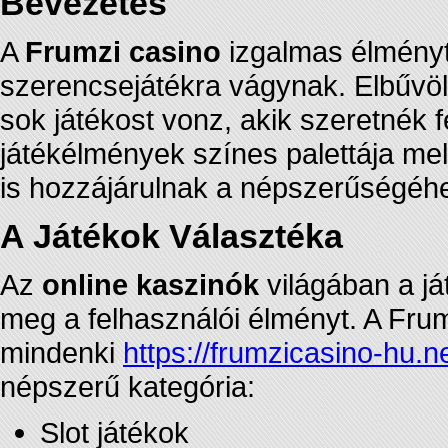
Bevezetés
A
Frumzi casino
izgalmas élményt 
szerencsejátékra vágynak. Elbűvölő
sok játékost vonz, akik szeretnék f
játékélmények színes palettája mel
is hozzájárulnak a népszerűségéh
A Játékok Választéka
Az
online kaszinók
világában a j
meg a felhasználói élményt. A Frumz
mindenki
https://frumzicasino-hu.ne
népszerű kategória:
Slot játékok