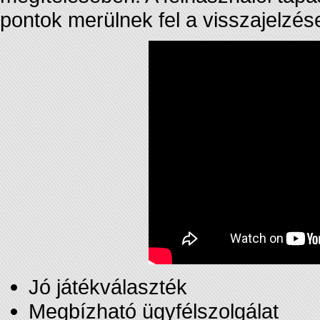
pontok merülnek fel a visszajelzés
Jó játékválaszték
Megbízható ügyfélszolgálat