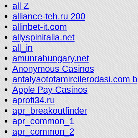
all Z
alliance-teh.ru 200
allinbet-it.com
allyspinitalia.net
all_in
amunrahungary.net
Anonymous Casinos
antalyaototamircilerodasi.com b
Apple Pay Casinos
aprofi34.ru
apr_breakoutfinder
apr_common_1
apr_common_2