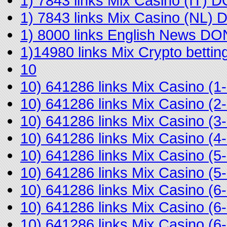
1) 7843 links Mix Casino (IT) 
1) 7843 links Mix Casino (NL)
1) 8000 links English News D
1)14980 links Mix Crypto bett
10
10) 641286 links Mix Casino 
10) 641286 links Mix Casino 
10) 641286 links Mix Casino (
10) 641286 links Mix Casino 
10) 641286 links Mix Casino (
10) 641286 links Mix Casino (
10) 641286 links Mix Casino (
10) 641286 links Mix Casino (
10) 641286 links Mix Casino (