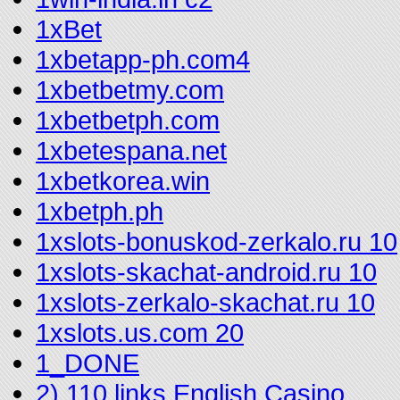
1xBet
1xbetapp-ph.com4
1xbetbetmy.com
1xbetbetph.com
1xbetespana.net
1xbetkorea.win
1xbetph.ph
1xslots-bonuskod-zerkalo.ru 10
1xslots-skachat-android.ru 10
1xslots-zerkalo-skachat.ru 10
1xslots.us.com 20
1_DONE
2) 110 links English Casino