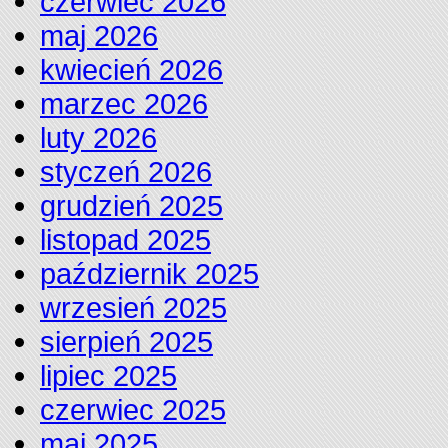
czerwiec 2026
maj 2026
kwiecień 2026
marzec 2026
luty 2026
styczeń 2026
grudzień 2025
listopad 2025
październik 2025
wrzesień 2025
sierpień 2025
lipiec 2025
czerwiec 2025
maj 2025