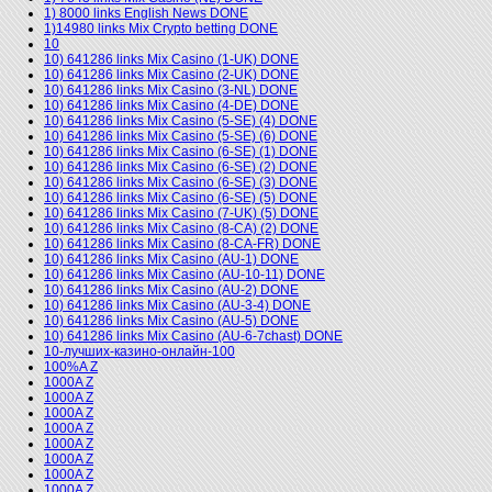
1) 8000 links English News DONE
1)14980 links Mix Crypto betting DONE
10
10) 641286 links Mix Casino (1-UK) DONE
10) 641286 links Mix Casino (2-UK) DONE
10) 641286 links Mix Casino (3-NL) DONE
10) 641286 links Mix Casino (4-DE) DONE
10) 641286 links Mix Casino (5-SE) (4) DONE
10) 641286 links Mix Casino (5-SE) (6) DONE
10) 641286 links Mix Casino (6-SE) (1) DONE
10) 641286 links Mix Casino (6-SE) (2) DONE
10) 641286 links Mix Casino (6-SE) (3) DONE
10) 641286 links Mix Casino (6-SE) (5) DONE
10) 641286 links Mix Casino (7-UK) (5) DONE
10) 641286 links Mix Casino (8-CA) (2) DONE
10) 641286 links Mix Casino (8-CA-FR) DONE
10) 641286 links Mix Casino (AU-1) DONE
10) 641286 links Mix Casino (AU-10-11) DONE
10) 641286 links Mix Casino (AU-2) DONE
10) 641286 links Mix Casino (AU-3-4) DONE
10) 641286 links Mix Casino (AU-5) DONE
10) 641286 links Mix Casino (AU-6-7chast) DONE
10-лучших-казино-онлайн-100
100%A Z
1000A Z
1000A Z
1000A Z
1000A Z
1000A Z
1000A Z
1000A Z
1000A Z