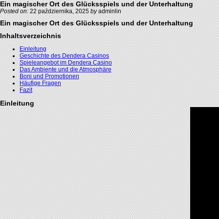
Ein magischer Ort des Glücksspiels und der Unterhaltung
Posted on:
22 października, 2025
by
adminlin
Ein magischer Ort des Glücksspiels und der Unterhaltung
Inhaltsverzeichnis
Einleitung
Geschichte des Dendera Casinos
Spieleangebot im Dendera Casino
Das Ambiente und die Atmosphäre
Boni und Promotionen
Häufige Fragen
Fazit
Einleitung