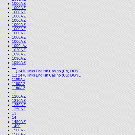
1000A Z
1000A Z
1000A Z
1000A Z
1000A Z
1000A Z
1000A Z
1000A Z
1000A Z
1000A Z
1000_Az
1020A Z
1090A Z
1090A Z
1090A Z
11
11) 2470 links English Casino (CA) DONE
11) 2470 links English Casino (US) DONE
1100A Z
1180A Z
1180A Z
12
1200A Z
1210A Z
1250A Z
1250A Z
13
14
1450A Z
1490
1500A Z
1500A Z