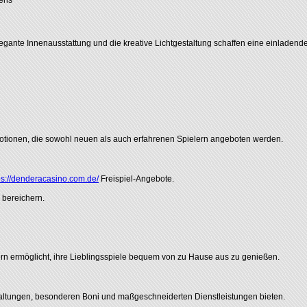
legante Innenausstattung und die kreative Lichtgestaltung schaffen eine einladend
tionen, die sowohl neuen als auch erfahrenen Spielern angeboten werden.
ps://denderacasino.com.de/
Freispiel-Angebote.
 bereichern.
ern ermöglicht, ihre Lieblingsspiele bequem von zu Hause aus zu genießen.
taltungen, besonderen Boni und maßgeschneiderten Dienstleistungen bieten.