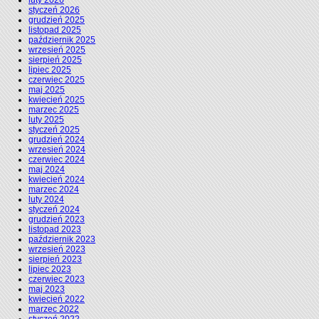
luty 2026
styczeń 2026
grudzień 2025
listopad 2025
październik 2025
wrzesień 2025
sierpień 2025
lipiec 2025
czerwiec 2025
maj 2025
kwiecień 2025
marzec 2025
luty 2025
styczeń 2025
grudzień 2024
wrzesień 2024
czerwiec 2024
maj 2024
kwiecień 2024
marzec 2024
luty 2024
styczeń 2024
grudzień 2023
listopad 2023
październik 2023
wrzesień 2023
sierpień 2023
lipiec 2023
czerwiec 2023
maj 2023
kwiecień 2022
marzec 2022