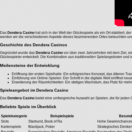
Das
Dendera Casino
hat sich in der Welt der Glücksspiele als ein Ort etabliert,
werden wir die verschiedenen Aspekte dieses faszinierenden Ortes beleuchten und
Geschichte des Dendera Casinos
Gegründet wurde das
Dendera Casino
vor über zwei Jahrzehnten mit dem Ziel, ein
Glücksspieler entwickelt. Die Kombination aus
traditionellen Spielangeboten
und i
Meilensteine der Entwicklung
Eröffnung der ersten Spielhalle: Ein erfolgreiches Konzept, das älteren Trad
Einführung von Online-Spielen: Der Schritt in die digitale Welt eröffnet neu
Erweiterung der Räumlichkeiten: Ein stetiges Wachstum, das Platz für mehr 
Spieleangebot im Dendera Casino
Das
Dendera Casino
bietet eine umfangreiche Auswahl an Spielen, die für jeden G
Beliebte Spiele im Überblick
Spielekategorie
Beispielspiele
Besond
Slots
Starburst, Book of Ra
Hohe Gewinnchance
Kartenspiele
Blackjack, Poker
Strategisches Denken
Roulette
Europäisches Roulette, American Roulette
Faszination des Dre