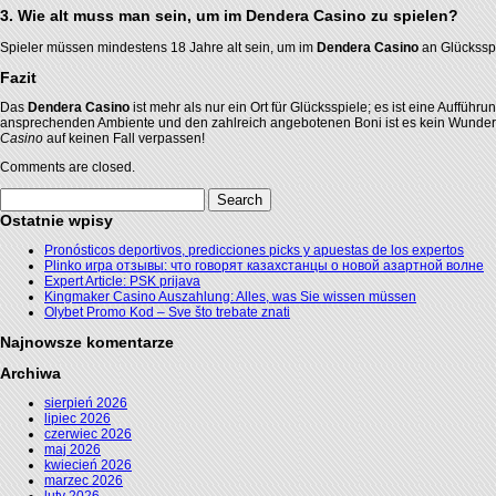
3. Wie alt muss man sein, um im Dendera Casino zu spielen?
Spieler müssen mindestens 18 Jahre alt sein, um im
Dendera Casino
an Glückssp
Fazit
Das
Dendera Casino
ist mehr als nur ein Ort für Glücksspiele; es ist eine Auff
ansprechenden Ambiente und den zahlreich angebotenen Boni ist es kein Wunder, d
Casino
auf keinen Fall verpassen!
Comments are closed.
Search
for:
Ostatnie wpisy
Pronósticos deportivos, predicciones picks y apuestas de los expertos
Plinko игра отзывы: что говорят казахстанцы о новой азартной волне
Expert Article: PSK prijava
Kingmaker Casino Auszahlung: Alles, was Sie wissen müssen
Olybet Promo Kod – Sve što trebate znati
Najnowsze komentarze
Archiwa
sierpień 2026
lipiec 2026
czerwiec 2026
maj 2026
kwiecień 2026
marzec 2026