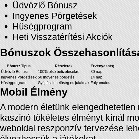
Üdvözlő Bónusz
Ingyenes Pörgetések
Hűségprogram
Heti Visszatérítési Akciók
Bónuszok Összehasonlítás
Bónusz Típus
Részletek
Érvényesség
Üdvözlő Bónusz
100% első befizetésekre
30 nap
Ingyenes Pörgetések
50 ingyenes pörgetés
14 nap
Hűségprogram
Gyűjtési lehetőség és jutalmak
Folyamatos
Mobil Élmény
A modern életünk elengedhetetlen r
kaszinó tökéletes élményt kínál mo
weboldal reszponzív tervezése leh
élvezhessük a játékokat.