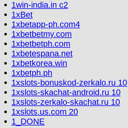
1win-india.in c2
1xBet
1xbetapp-ph.com4
1xbetbetmy.com
1xbetbetph.com
1xbetespana.net
1xbetkorea.win
1xbetph.ph
1xslots-bonuskod-zerkalo.ru 10
1xslots-skachat-android.ru 10
1xslots-zerkalo-skachat.ru 10
1xslots.us.com 20
1_DONE