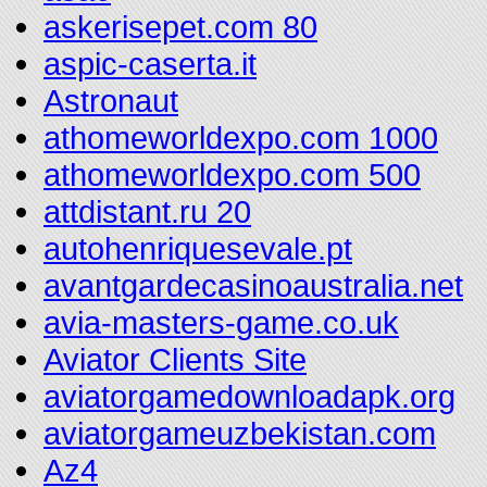
askerisepet.com 80
aspic-caserta.it
Astronaut
athomeworldexpo.com 1000
athomeworldexpo.com 500
attdistant.ru 20
autohenriquesevale.pt
avantgardecasinoaustralia.net
avia-masters-game.co.uk
Aviator Clients Site
aviatorgamedownloadapk.org
aviatorgameuzbekistan.com
Az4