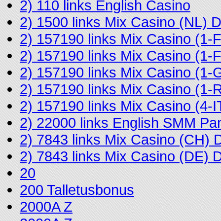
2) 110 links English Casino
2) 1500 links Mix Casino (NL)
2) 157190 links Mix Casino (1
2) 157190 links Mix Casino (
2) 157190 links Mix Casino (1-
2) 157190 links Mix Casino (
2) 157190 links Mix Casino (4
2) 22000 links English SMM Pa
2) 7843 links Mix Casino (CH)
2) 7843 links Mix Casino (DE)
20
200 Talletusbonus
2000A Z