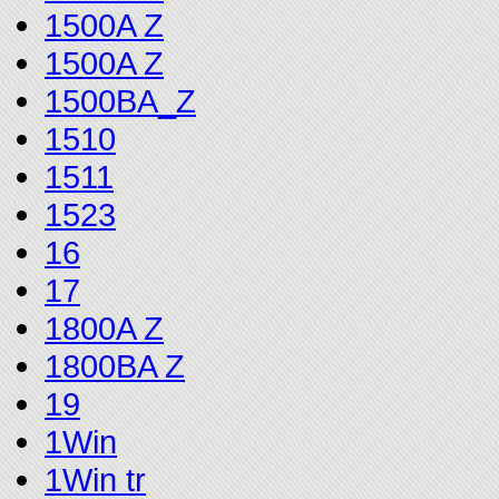
1500A Z
1500A Z
1500BA_Z
1510
1511
1523
16
17
1800A Z
1800BA Z
19
1Win
1Win tr