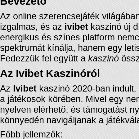
Bevezető
Az online szerencsejáték világában
izgalmas, és az
ivibet
kaszinó új d
energikus és színes platform nemc
spektrumát kínálja, hanem egy letisz
Fedezzük fel együtt a
kaszinó
össz
Az Ivibet Kaszinóról
Az
Ivibet
kaszinó 2020-ban indult
a játékosok körében. Mivel egy nem
nyelven elérhető, és támogatást n
könnyedén navigáljanak a játékvál
Főbb jellemzők: