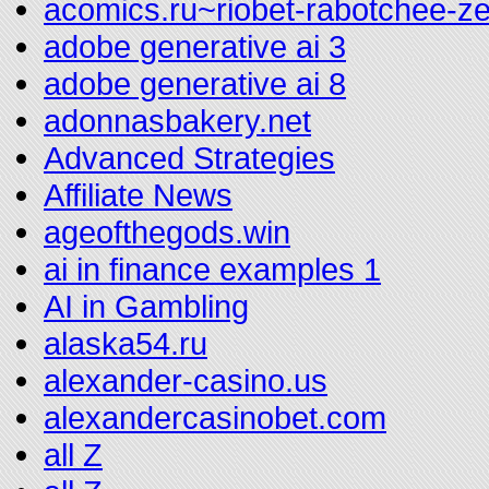
acomics.ru~riobet-rabotchee-z
adobe generative ai 3
adobe generative ai 8
adonnasbakery.net
Advanced Strategies
Affiliate News
ageofthegods.win
ai in finance examples 1
AI in Gambling
alaska54.ru
alexander-casino.us
alexandercasinobet.com
all Z