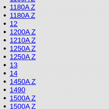
1180A Z
1180A Z
12
1200A Z
1210A Z
1250A Z
1250A Z
13
14
1450A Z
1490
1500A Z
1500A Z