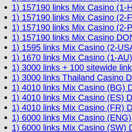
1) 157190 links Mix Casino (
1) 157190 links Mix Casino (2
1) 157190 links Mix Casino (2
1) 157190 links Mix Casino D
1) 1595 links Mix Casino (2-U
1) 1670 links Mix Casino (1-A
1) 3000 links + 100 sitewide l
1) 3000 links Thailand Casino
1) 4010 links Mix Casino (BG)
1) 4010 links Mix Casino (ES)
1) 4010 links Mix Casino (FR)
1) 6000 links Mix Casino (EN
1) 6000 links Mix Casino (SW