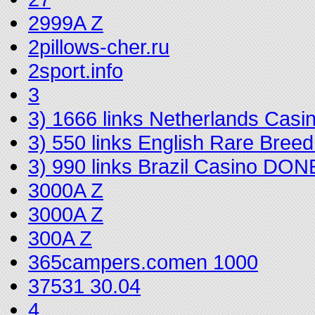
2999A Z
2pillows-cher.ru
2sport.info
3
3) 1666 links Netherlands Cas
3) 550 links English Rare Bree
3) 990 links Brazil Casino DON
3000A Z
3000A Z
300A Z
365campers.comen 1000
37531 30.04
4