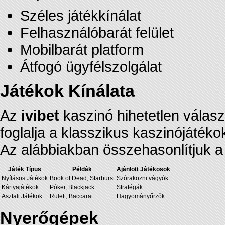
Széles játékkínálat
Felhasználóbarát felület
Mobilbarát platform
Átfogó ügyfélszolgálat
Játékok Kínálata
Az
ivibet
kaszinó hihetetlen válas
foglalja a klasszikus kaszinójáték
Az alábbiakban összehasonlítjuk a
Játék Típus
Példák
Ajánlott Játékosok
Nyílásos Játékok
Book of Dead, Starburst
Szórakozni vágyók
Kártyajátékok
Póker, Blackjack
Stratégák
Asztali Játékok
Rulett, Baccarat
Hagyományőrzők
Nyerőgépek