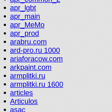
apr_lgbt
apr_main
apr_MeMo
apr_prod
arabru.com
ard-pro.ru 1000
ariaforacow.com
arkpaint.com
armplitki.ru
armplitki.ru 1600
articles
Articulos
asac