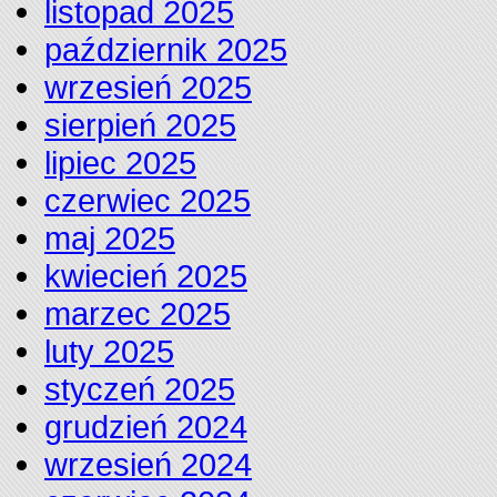
listopad 2025
październik 2025
wrzesień 2025
sierpień 2025
lipiec 2025
czerwiec 2025
maj 2025
kwiecień 2025
marzec 2025
luty 2025
styczeń 2025
grudzień 2024
wrzesień 2024