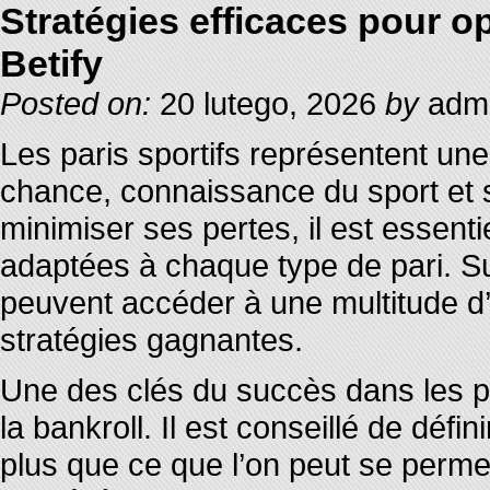
Stratégies efficaces pour op
Betify
Posted on:
20 lutego, 2026
by
admi
Les paris sportifs représentent un
chance, connaissance du sport et s
minimiser ses pertes, il est essen
adaptées à chaque type de pari. S
peuvent accéder à une multitude d’o
stratégies gagnantes.
Une des clés du succès dans les par
la bankroll. Il est conseillé de défi
plus que ce que l’on peut se perme