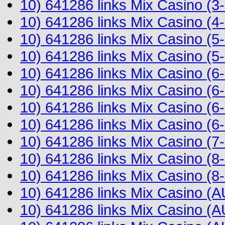
10) 641286 links Mix Casino (
10) 641286 links Mix Casino 
10) 641286 links Mix Casino (
10) 641286 links Mix Casino (
10) 641286 links Mix Casino (
10) 641286 links Mix Casino (
10) 641286 links Mix Casino (
10) 641286 links Mix Casino (
10) 641286 links Mix Casino (
10) 641286 links Mix Casino (
10) 641286 links Mix Casino 
10) 641286 links Mix Casino 
10) 641286 links Mix Casino 