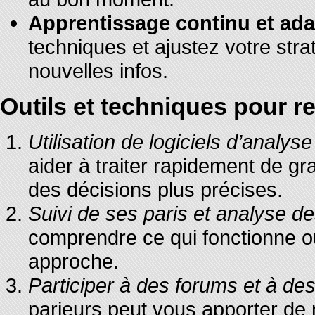
Apprentissage continu et ada
techniques et ajustez votre stra
nouvelles infos.
Outils et techniques pour re
Utilisation de logiciels d’analyse
aider à traiter rapidement de g
des décisions plus précises.
Suivi de ses paris et analyse d
comprendre ce qui fonctionne o
approche.
Participer à des forums et à 
parieurs peut vous apporter de 