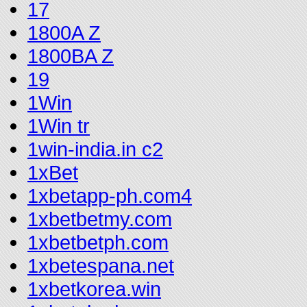
17
1800A Z
1800BA Z
19
1Win
1Win tr
1win-india.in c2
1xBet
1xbetapp-ph.com4
1xbetbetmy.com
1xbetbetph.com
1xbetespana.net
1xbetkorea.win