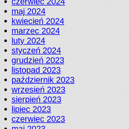
czerwiec 2024
maj 2024
kwiecień 2024
marzec 2024
luty 2024
styczeń 2024
grudzień 2023
listopad 2023
październik 2023
wrzesień 2023
sierpień 2023
lipiec 2023
czerwiec 2023
maj 2023