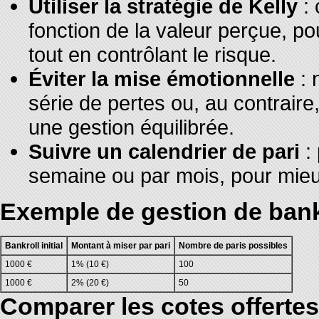
Utiliser la stratégie de Kelly
: 
fonction de la valeur perçue, po
tout en contrôlant le risque.
Éviter la mise émotionnelle
: 
série de pertes ou, au contraire
une gestion équilibrée.
Suivre un calendrier de pari
: 
semaine ou par mois, pour mieu
Exemple de gestion de bank
Bankroll initial
Montant à miser par pari
Nombre de paris possibles
1000 €
1% (10 €)
100
1000 €
2% (20 €)
50
Comparer les cotes offertes