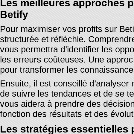
Les meilleures approches p
Betify
Pour maximiser vos profits sur Betif
structurée et réfléchie. Comprendr
vous permettra d’identifier les oppo
les erreurs coûteuses. Une approche
pour transformer les connaissance
Ensuite, il est conseillé d’analyse
de suivre les tendances et de se te
vous aidera à prendre des décisions
fonction des résultats et des évolu
Les stratégies essentielles