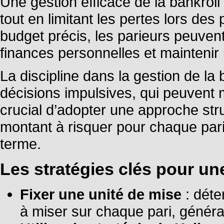
Une gestion efficace de la bankroll 
tout en limitant les pertes lors des 
budget précis, les parieurs peuvent
finances personnelles et maintenir 
La discipline dans la gestion de la
décisions impulsives, qui peuvent 
crucial d’adopter une approche str
montant à risquer pour chaque pari
terme.
Les stratégies clés pour un
Fixer une unité de mise
: déte
à miser sur chaque pari, génér