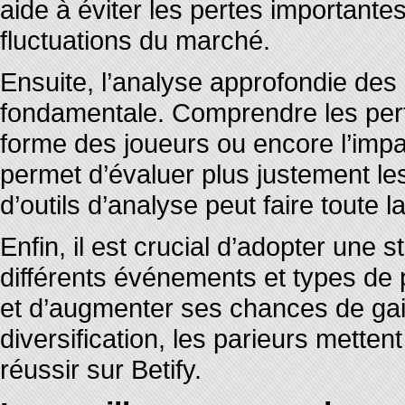
aide à éviter les pertes importante
fluctuations du marché.
Ensuite, l’analyse approfondie des 
fondamentale. Comprendre les per
forme des joueurs ou encore l’imp
permet d’évaluer plus justement les p
d’outils d’analyse peut faire toute l
Enfin, il est crucial d’adopter une s
différents événements et types de 
et d’augmenter ses chances de gain
diversification, les parieurs metten
réussir sur Betify.