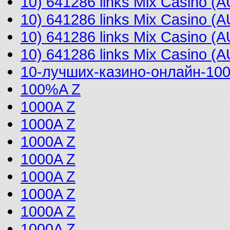
10) 641286 links Mix Casino 
10) 641286 links Mix Casino (
10) 641286 links Mix Casino 
10) 641286 links Mix Casino (
10-лучших-казино-онлайн-10
100%A Z
1000A Z
1000A Z
1000A Z
1000A Z
1000A Z
1000A Z
1000A Z
1000A Z