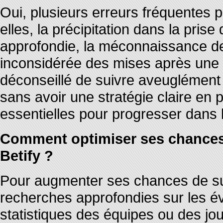
Oui, plusieurs erreurs fréquentes 
elles, la précipitation dans la pris
approfondie, la méconnaissance de
inconsidérée des mises après une s
déconseillé de suivre aveuglément 
sans avoir une stratégie claire en p
essentielles pour progresser dans 
Comment optimiser ses chances d
Betify ?
Pour augmenter ses chances de succ
recherches approfondies sur les év
statistiques des équipes ou des jo