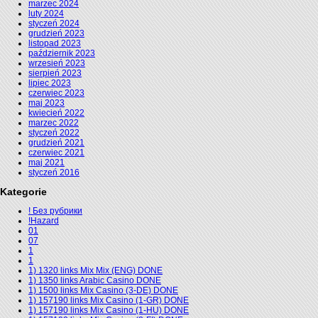
marzec 2024
luty 2024
styczeń 2024
grudzień 2023
listopad 2023
październik 2023
wrzesień 2023
sierpień 2023
lipiec 2023
czerwiec 2023
maj 2023
kwiecień 2022
marzec 2022
styczeń 2022
grudzień 2021
czerwiec 2021
maj 2021
styczeń 2016
Kategorie
! Без рубрики
!Hazard
01
07
1
1
1) 1320 links Mix Mix (ENG) DONE
1) 1350 links Arabic Casino DONE
1) 1500 links Mix Casino (3-DE) DONE
1) 157190 links Mix Casino (1-GR) DONE
1) 157190 links Mix Casino (1-HU) DONE