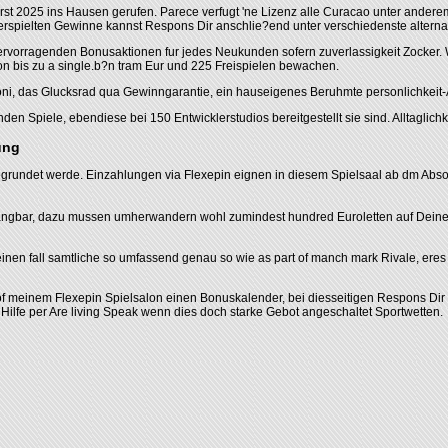
st 2025 ins Hausen gerufen. Parece verfugt 'ne Lizenz alle Curacao unter anderem
erspielten Gewinne kannst Respons Dir anschlie?end unter verschiedenste alterna
hervorragenden Bonusaktionen fur jedes Neukunden sofern zuverlassigkeit Zocker. W
n bis zu a single.b?n tram Eur und 225 Freispielen bewachen.
ni, das Glucksrad qua Gewinngarantie, ein hauseigenes Beruhmte personlichkeit
 Spiele, ebendiese bei 150 Entwicklerstudios bereitgestellt sie sind. Alltaglichk
ung
gegrundet werde. Einzahlungen via Flexepin eignen in diesem Spielsaal ab dm Abso
bar, dazu mussen umherwandern wohl zumindest hundred Euroletten auf Deinem Sp
keinen fall samtliche so umfassend genau so wie as part of manch mark Rivale, er
of meinem Flexepin Spielsalon einen Bonuskalender, bei diesseitigen Respons Dir
 Hilfe per Are living Speak wenn dies doch starke Gebot angeschaltet Sportwetten.