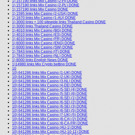
1) 157190 links Mix Casino (2-FI) DONE
1) 157190 links Mix Casino (2-PL) DONE
1) 157190 links Mix Casino DONE
1) 1595 links Mix Casino (2-USA) DONE
1) 1670 links Mix Casino (1-AU) DONE
1) 3000 links + 100 sitewide links Thailand Casino DONE
1) 3000 links Thailand Casino DONE
1) 4010 links Mix Casino (BG) DONE
1) 4010 links Mix Casino (ES) DONE
1) 4010 links Mix Casino (FR) DONE
1) 6000 links Mix Casino (ENG) DONE
1) 6000 links Mix Casino (SW) DONE
1) 7843 links Mix Casino (IT) DONE
1) 7843 links Mix Casino (NL) DONE
1) 8000 links English News DONE
1)14980 links Mix Crypto betting DONE
10
10) 641286 links Mix Casino (1-UK) DONE
10) 641286 links Mix Casino (2-UK) DONE
10) 641286 links Mix Casino (3-NL) DONE
10) 641286 links Mix Casino (4-DE) DONE
10) 641286 links Mix Casino (5-SE) (4) DONE
10) 641286 links Mix Casino (5-SE) (6) DONE
10) 641286 links Mix Casino (6-SE) (1) DONE
10) 641286 links Mix Casino (6-SE) (2) DONE
10) 641286 links Mix Casino (6-SE) (3) DONE
10) 641286 links Mix Casino (6-SE) (5) DONE
10) 641286 links Mix Casino (7-UK) (5) DONE
10) 641286 links Mix Casino (8-CA) (2) DONE
10) 641286 links Mix Casino (8-CA-FR) DONE
10) 641286 links Mix Casino (AU-1) DONE
10) 641286 links Mix Casino (AU-10-11) DONE