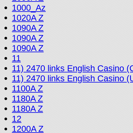
1000_Az
1020A Z
1090A Z
1090A Z
1090A Z
11
11) 2470 links English Casino
11) 2470 links English Casino
1100A Z
1180A Z
1180A Z
12
1200A Z