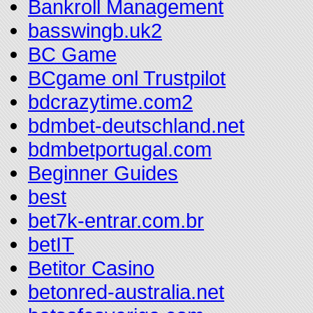
Bankroll Management
basswingb.uk2
BC Game
BCgame onl Trustpilot
bdcrazytime.com2
bdmbet-deutschland.net
bdmbetportugal.com
Beginner Guides
best
bet7k-entrar.com.br
betIT
Betitor Casino
betonred-australia.net