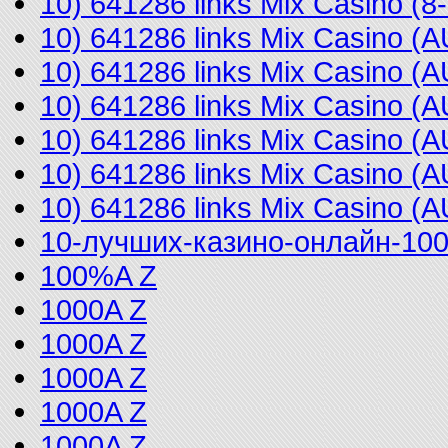
10) 641286 links Mix Casino 
10) 641286 links Mix Casino 
10) 641286 links Mix Casino 
10) 641286 links Mix Casino 
10) 641286 links Mix Casino (
10) 641286 links Mix Casino 
10) 641286 links Mix Casino (
10-лучших-казино-онлайн-10
100%A Z
1000A Z
1000A Z
1000A Z
1000A Z
1000A Z