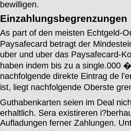
bewilligen.
Einzahlungsbegrenzungen
As part of den meisten Echtgeld-O
Paysafecard betragt der Mindestei
uber und uber das Paysafecard-Kont
haben indem bis zu a single.000 �
nachfolgende direkte Eintrag de l’
ist, liegt nachfolgende Oberste gr
Guthabenkarten seien im Deal nich
erhaltlich. Sera existireren i?berhau
Aufladungen ferner Zahlungen. Un