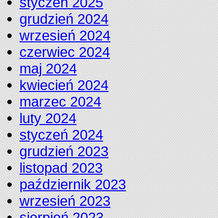
styczeń 2025
grudzień 2024
wrzesień 2024
czerwiec 2024
maj 2024
kwiecień 2024
marzec 2024
luty 2024
styczeń 2024
grudzień 2023
listopad 2023
październik 2023
wrzesień 2023
sierpień 2023