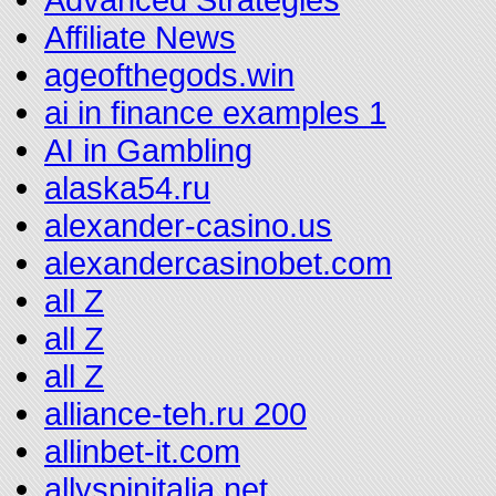
Affiliate News
ageofthegods.win
ai in finance examples 1
AI in Gambling
alaska54.ru
alexander-casino.us
alexandercasinobet.com
all Z
all Z
all Z
alliance-teh.ru 200
allinbet-it.com
allyspinitalia.net