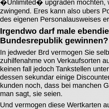
�Unlimited� upgraden mochten, wir
zwingend. Eres kann also ubers Pos
des eigenen Personalausweises e
Irgendwo darf male ebendie
Bundesrepublik gewinnen?
In jedweder Brd vermogen Sie selb
zuhilfenahme von Verkaufsorten auf
keinen fall jedoch Tankstellen unt
dessen sekundar einige Discounter
kunden noch, dass bei manchen Ges
man sagt, sie seien.
Und vermogen diese Wertkarten au