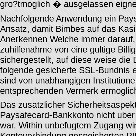
gro?tmoglich � ausgelassen eigne
Nachfolgende Anwendung ein Paysa
Ansatz, damit Bimbes auf das Kas
Anerkennen Welche immer darauf, s
zuhilfenahme von eine gultige Billig
sichergestellt, auf diese weise die
folgende gesicherte SSL-Bundnis 
sind von unabhangigen Institutionen
entsprechenden Vermerk ermoglich
Das zusatzlicher Sicherheitsaspekt 
Paysafecard-Bankkonto nicht ube
war. Within unbefugtem Zugang wir
Kontoverbindung gespeicherten PINs