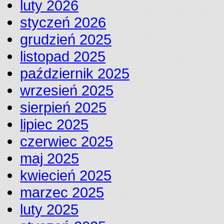
luty 2026
styczeń 2026
grudzień 2025
listopad 2025
październik 2025
wrzesień 2025
sierpień 2025
lipiec 2025
czerwiec 2025
maj 2025
kwiecień 2025
marzec 2025
luty 2025