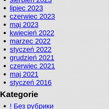
lipiec 2023
czerwiec 2023
maj 2023
kwiecień 2022
marzec 2022
styczeń 2022
grudzień 2021
czerwiec 2021
maj 2021
styczeń 2016
Kategorie
! Без рубрики