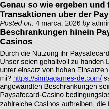
Genau so wie ergeben und f
Transaktionen uber der Pa
Posted on:
4 marca, 2026
by
admin
Beschrankungen hinein Pays
Casinos
Durch die Nutzung ihr Paysafecard
Unser seien gehaltvoll zu handen L
unter einsatz von hohen Einsatzen 
mi?
https://simbagames-de.com/
ss
angewandten Beschrankungen sein
Paysafecard-Casino bedingungslos
zahlreiche Casinos auftreiben, di