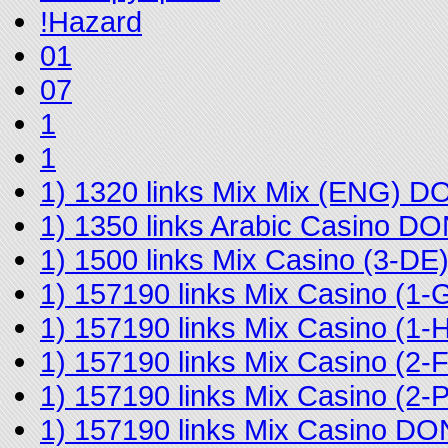
!Hazard
01
07
1
1
1) 1320 links Mix Mix (ENG) 
1) 1350 links Arabic Casino D
1) 1500 links Mix Casino (3-D
1) 157190 links Mix Casino (
1) 157190 links Mix Casino (
1) 157190 links Mix Casino (2
1) 157190 links Mix Casino (2
1) 157190 links Mix Casino D