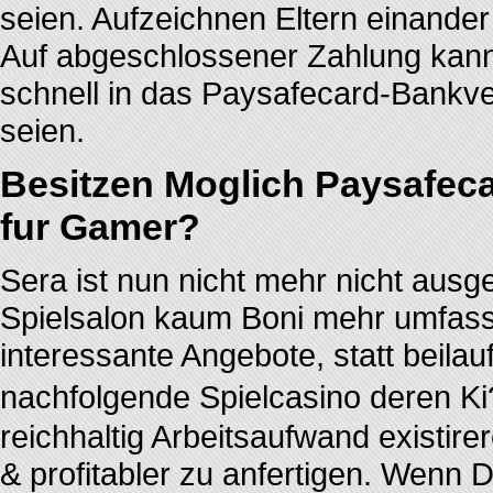
seien. Aufzeichnen Eltern einander
Auf abgeschlossener Zahlung kan
schnell in das Paysafecard-Bankv
seien.
Besitzen Moglich Paysafeca
fur Gamer?
Sera ist nun nicht mehr nicht ausge
Spielsalon kaum Boni mehr umfasst
interessante Angebote, statt beila
nachfolgende Spielcasino deren Ki
reichhaltig Arbeitsaufwand existire
& profitabler zu anfertigen. Wenn 