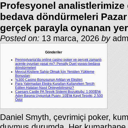
Profesyonel analistlerimize
bedava döndürmeleri Pazar g
gerçek parayla oynanan yer
Posted on:
13 marca, 2026
by
admi
Gönderiler
Pennsylvania'da online casino poker ve gerçek zamanlı
acente oyunları yasal mı?: Penalty Duel yuvası bedava
döndürmeleri
Mevcut Kişilere Sahip Olmak İçin Yeniden Yükleme
Bonusları
%300 Casino Bonusunun Artıları ve Eksileri
Para Yatırmadan Ekstra Kuralları Kullanırken Tercih
Edilen Hataları Nasıl Önleyebilirsiniz?
Caesars Castle PA Teşvik Sistemi Bozukluğu: 1.000$'lık
Adım Başına Uygunluk Puanı, 10$'lık Kayıt Teşviki, 2.500
Ödül
Daniel Smyth, çevrimiçi poker, ku
duymuş durumda. Her kumarhane iç