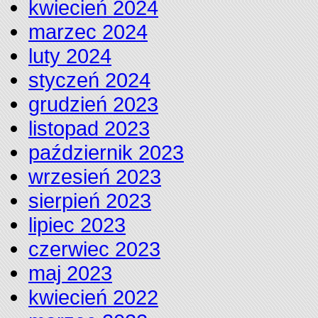
kwiecień 2024
marzec 2024
luty 2024
styczeń 2024
grudzień 2023
listopad 2023
październik 2023
wrzesień 2023
sierpień 2023
lipiec 2023
czerwiec 2023
maj 2023
kwiecień 2022