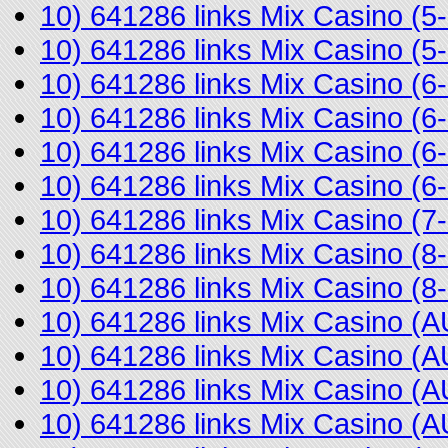
10) 641286 links Mix Casino (
10) 641286 links Mix Casino (
10) 641286 links Mix Casino (
10) 641286 links Mix Casino (
10) 641286 links Mix Casino (
10) 641286 links Mix Casino (
10) 641286 links Mix Casino (
10) 641286 links Mix Casino (
10) 641286 links Mix Casino 
10) 641286 links Mix Casino 
10) 641286 links Mix Casino 
10) 641286 links Mix Casino 
10) 641286 links Mix Casino (