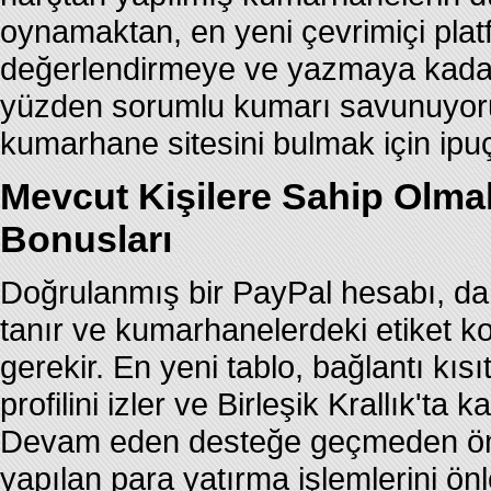
oynamaktan, en yeni çevrimiçi pl
değerlendirmeye ve yazmaya kadar 
yüzden sorumlu kumarı savunuyoru
kumarhane sitesini bulmak için ipuç
Mevcut Kişilere Sahip Olma
Bonusları
Doğrulanmış bir PayPal hesabı, da
tanır ve kumarhanelerdeki etiket k
gerekir. En yeni tablo, bağlantı kısı
profilini izler ve Birleşik Krallık'ta
Devam eden desteğe geçmeden önc
yapılan para yatırma işlemlerini ö