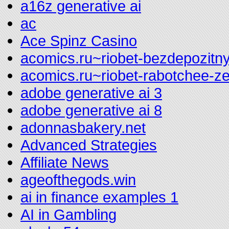
a16z generative ai
ac
Ace Spinz Casino
acomics.ru~riobet-bezdepozitny
acomics.ru~riobet-rabotchee-z
adobe generative ai 3
adobe generative ai 8
adonnasbakery.net
Advanced Strategies
Affiliate News
ageofthegods.win
ai in finance examples 1
AI in Gambling