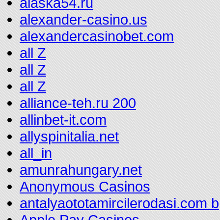
alaska54.ru
alexander-casino.us
alexandercasinobet.com
all Z
all Z
all Z
alliance-teh.ru 200
allinbet-it.com
allyspinitalia.net
all_in
amunrahungary.net
Anonymous Casinos
antalyaototamircilerodasi.com b
Apple Pay Casinos