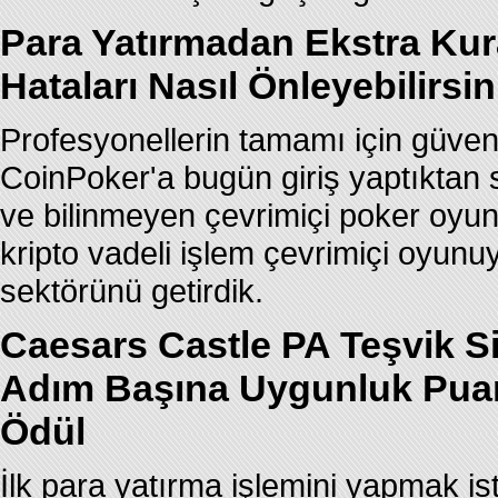
Para Yatırmadan Ekstra Kura
Hataları Nasıl Önleyebilirsin
Profesyonellerin tamamı için güvenl
CoinPoker'a bugün giriş yaptıktan 
ve bilinmeyen çevrimiçi poker oyun
kripto vadeli işlem çevrimiçi oyunuy
sektörünü getirdik.
Caesars Castle PA Teşvik Si
Adım Başına Uygunluk Puanı,
Ödül
İlk para yatırma işlemini yapmak i