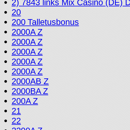
2) 7843 links Mix Casino (DE)
20
200 Talletusbonus
2000A Z
2000A Z
2000A Z
2000A Z
2000A Z
2000AB Z
2000BA Z
200A Z
21
22