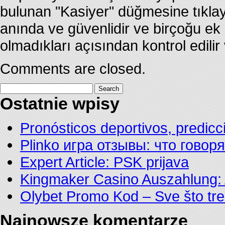
bulunan "Kasiyer" düğmesine tıklayı
anında ve güvenlidir ve birçoğu ek 
olmadıkları açısından kontrol edilir
Comments are closed.
Search
for:
Ostatnie wpisy
Pronósticos deportivos, predicc
Plinko игра отзывы: что говор
Expert Article: PSK prijava
Kingmaker Casino Auszahlung: 
Olybet Promo Kod – Sve što tre
Najnowsze komentarze