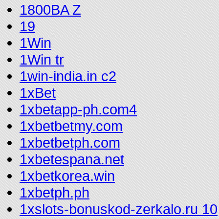
1800BA Z
19
1Win
1Win tr
1win-india.in c2
1xBet
1xbetapp-ph.com4
1xbetbetmy.com
1xbetbetph.com
1xbetespana.net
1xbetkorea.win
1xbetph.ph
1xslots-bonuskod-zerkalo.ru 10