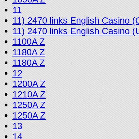
11
11) 2470 links English Casino
11) 2470 links English Casino
1100A Z
1180A Z
1180A Z
12
1200A Z
1210A Z
1250A Z
1250A Z
13
14