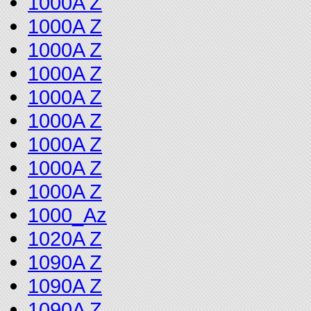
1000A Z
1000A Z
1000A Z
1000A Z
1000A Z
1000A Z
1000A Z
1000A Z
1000A Z
1000_Az
1020A Z
1090A Z
1090A Z
1090A Z