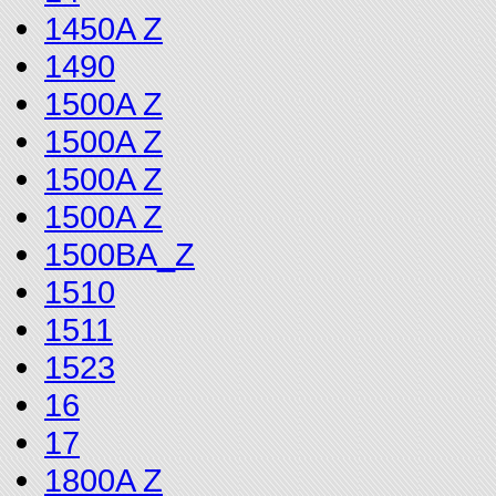
1450A Z
1490
1500A Z
1500A Z
1500A Z
1500A Z
1500BA_Z
1510
1511
1523
16
17
1800A Z