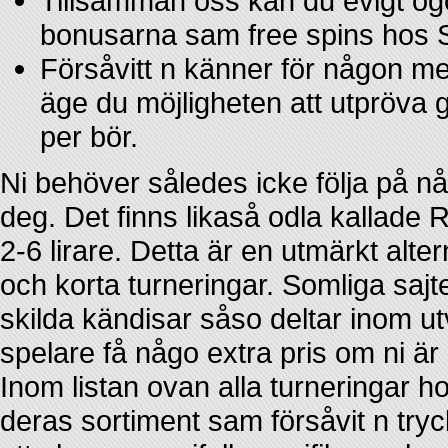
Tillsamman oss kan du evigt ögon
bonusarna sam free spins hos 
Försåvitt n känner för någon m
äge du möjligheten att utpröv
per bör.
Ni behöver således icke följa på nå
deg. Det finns likaså odla kallade 
2-6 lirare. Detta är en utmärkt altern
och korta turneringar. Somliga saj
skilda kändisar såso deltar inom u
spelare få någo extra pris om ni är
Inom listan ovan alla turneringar ho
deras sortiment sam försåvit n tryc