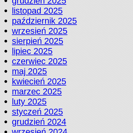
grudzień 2025
listopad 2025
październik 2025
wrzesień 2025
sierpień 2025
lipiec 2025
czerwiec 2025
maj 2025
kwiecień 2025
marzec 2025
luty 2025
styczeń 2025
grudzień 2024
wrzesień 2024