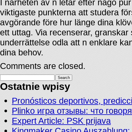
I närheten av n letar efter någo pur
viktigaste punkterna att studera f
avgörande före hur länge dina klöve
ett uttag. Via recenserar, granska
underrättelse odla att n enklare ka
dina behov.
Comments are closed.
Search
for:
Ostatnie wpisy
Pronósticos deportivos, predicc
Plinko игра отзывы: что говор
Expert Article: PSK prijava
Kingmaker Casino Auszahlung: 