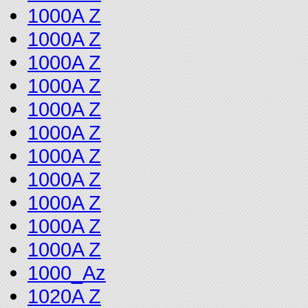
1000A Z
1000A Z
1000A Z
1000A Z
1000A Z
1000A Z
1000A Z
1000A Z
1000A Z
1000A Z
1000A Z
1000_Az
1020A Z