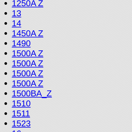
1250A Z
13
14
1450A Z
1490
1500A Z
1500A Z
1500A Z
1500A Z
1500BA_Z
1510
1511
1523