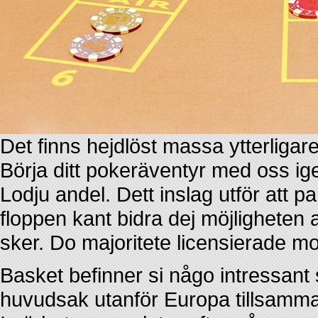
Det finns hejdlöst massa ytterligare 
Börja ditt pokeräventyr med oss 
Lodju andel. Dett inslag utför att pa
floppen kant bidra dej möjligheten
sker. Do majoritete licensierade m
Basket befinner si någo intressant s
huvudsak utanför Europa tillsamm