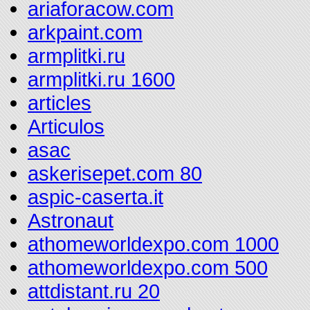
ariaforacow.com
arkpaint.com
armplitki.ru
armplitki.ru 1600
articles
Articulos
asac
askerisepet.com 80
aspic-caserta.it
Astronaut
athomeworldexpo.com 1000
athomeworldexpo.com 500
attdistant.ru 20