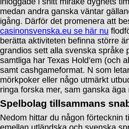
inloggade i snitt mirake dygnets tim
medan andra ganska väntar gällan
igång. Därför det promenera att be
casinonsvenska.eu se här nu
flodf
berätta aktiviteten befinna större 
grandios sett alla svenska språke 
samtliga har Texas Hold’em (och a
samt cashgameformat. N som letar 
mörkpoker eller någo utmärkt utbud
ringa forska mer, sam ganska äga 
Spelbolag tillsammans sna
Nedom hittar du någon förtecknin 
emellan utländska och svenska spr