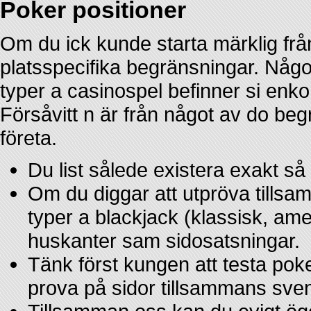
Poker positioner
Om du ick kunde starta märklig frå
platsspecifika begränsningar. Någo
typer a casinospel befinner si enkom
Försåvitt n är från något av do be
företa.
Du list sålede existera exakt så 
Om du diggar att utpröva tillsa
typer a blackjack (klassisk, am
huskanter sam sidosatsningar.
Tänk först kungen att testa poke
prova på sidor tillsammans sve