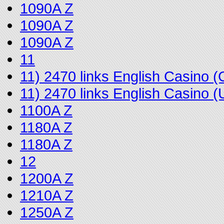
1090A Z
1090A Z
1090A Z
11
11) 2470 links English Casino
11) 2470 links English Casino
1100A Z
1180A Z
1180A Z
12
1200A Z
1210A Z
1250A Z