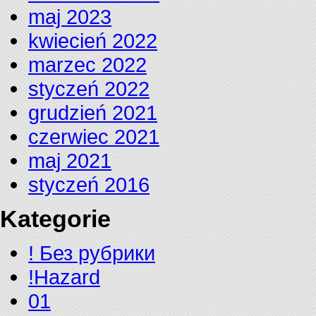
maj 2023
kwiecień 2022
marzec 2022
styczeń 2022
grudzień 2021
czerwiec 2021
maj 2021
styczeń 2016
Kategorie
! Без рубрики
!Hazard
01