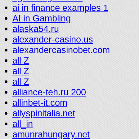
ai in finance examples 1
AI in Gambling
alaska54.ru
alexander-casino.us
alexandercasinobet.com
all Z
all Z
all Z
alliance-teh.ru 200
allinbet-it.com
allyspinitalia.net
all_in
amunrahungary.net