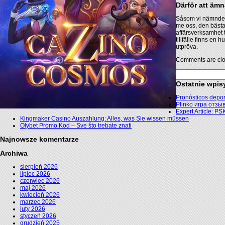
Därför att äm
Såsom vi nämnde b
me oss, den bästa 
affärsverksamhet 
tillfälle finns en
utpröva.
Comments are clo
Search
for:
Ostatnie wpis
Pronósticos depor
Plinko игра отзы
Expert Article: PS
Kingmaker Casino Auszahlung: Alles, was Sie wissen müssen
Olybet Promo Kod – Sve što trebate znati
Najnowsze komentarze
Archiwa
sierpień 2026
lipiec 2026
czerwiec 2026
maj 2026
kwiecień 2026
marzec 2026
luty 2026
styczeń 2026
grudzień 2025