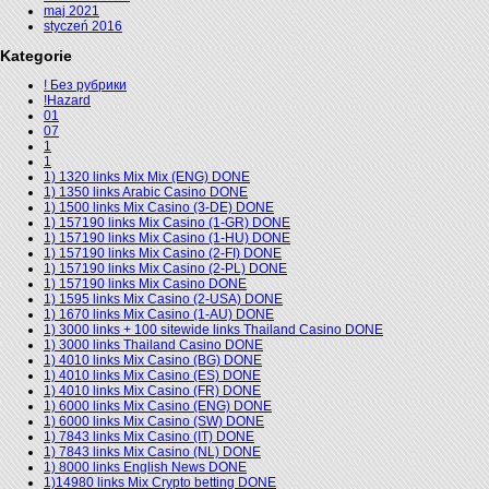
maj 2021
styczeń 2016
Kategorie
! Без рубрики
!Hazard
01
07
1
1
1) 1320 links Mix Mix (ENG) DONE
1) 1350 links Arabic Casino DONE
1) 1500 links Mix Casino (3-DE) DONE
1) 157190 links Mix Casino (1-GR) DONE
1) 157190 links Mix Casino (1-HU) DONE
1) 157190 links Mix Casino (2-FI) DONE
1) 157190 links Mix Casino (2-PL) DONE
1) 157190 links Mix Casino DONE
1) 1595 links Mix Casino (2-USA) DONE
1) 1670 links Mix Casino (1-AU) DONE
1) 3000 links + 100 sitewide links Thailand Casino DONE
1) 3000 links Thailand Casino DONE
1) 4010 links Mix Casino (BG) DONE
1) 4010 links Mix Casino (ES) DONE
1) 4010 links Mix Casino (FR) DONE
1) 6000 links Mix Casino (ENG) DONE
1) 6000 links Mix Casino (SW) DONE
1) 7843 links Mix Casino (IT) DONE
1) 7843 links Mix Casino (NL) DONE
1) 8000 links English News DONE
1)14980 links Mix Crypto betting DONE