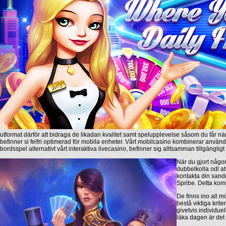
utformat därför att bidraga de likadan kvalitet samt spelupplevelse såsom du får nä
befinner si felfri optimerad för mobila enheter. Vårt mobilcasino kombinerar använd
bordsspel alternativt vårt interaktiva livecasino, befinner sig alltsamman tillgängligt
När du gjort någon
dubbelkolla odl at
kontakta din sand
Spribe. Detta kom
De finns ino all m
bestå viktiga krite
givetvis individu
läka dagen är det 