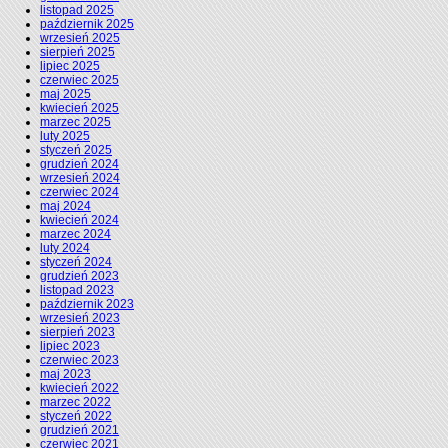
listopad 2025
październik 2025
wrzesień 2025
sierpień 2025
lipiec 2025
czerwiec 2025
maj 2025
kwiecień 2025
marzec 2025
luty 2025
styczeń 2025
grudzień 2024
wrzesień 2024
czerwiec 2024
maj 2024
kwiecień 2024
marzec 2024
luty 2024
styczeń 2024
grudzień 2023
listopad 2023
październik 2023
wrzesień 2023
sierpień 2023
lipiec 2023
czerwiec 2023
maj 2023
kwiecień 2022
marzec 2022
styczeń 2022
grudzień 2021
czerwiec 2021