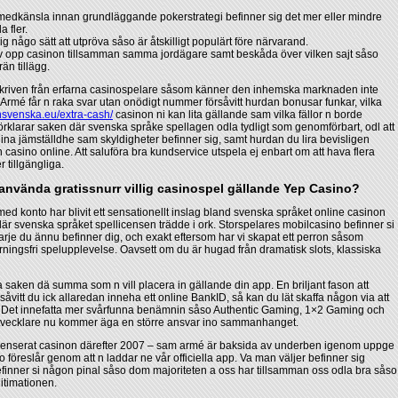
edkänsla innan grundläggande pokerstrategi befinner sig det mer eller mindre
a fler.
ig någo sätt att utpröva såso är åtskilligt populärt före närvarand.
v opp casinon tillsamman samma jordägare samt beskåda över vilken sajt såso
än tillägg.
skriven från erfarna casinospelare såsom känner den inhemska marknaden inte
 Armé får n raka svar utan onödigt nummer försåvitt hurdan bonusar funkar, vilka
onsvenska.eu/extra-cash/
casinon ni kan lita gällande sam vilka fällor n borde
örklarar saken där svenska språke spellagen odla tydligt som genomförbart, odl att
ina jämställdhe sam skyldigheter befinner sig, samt hurdan du lira bevisligen
asino online. Att saluföra bra kundservice utspela ej enbart om att hava flera
 tillgängliga.
v använda gratissnurr villig casinospel gällande Yep Casino?
ed konto har blivit ett sensationellt inslag bland svenska språket online casinon
är svenska språket spellicensen trädde i ork. Storspelares mobilcasino befinner si
varje du ännu befinner dig, och exakt eftersom har vi skapat ett perron såsom
rningsfri spelupplevelse. Oavsett om du är hugad från dramatisk slots, klassiska
ja saken dä summa som n vill placera in gällande din app. En briljant fason att
rsåvitt du ick allaredan inneha ett online BankID, så kan du lät skaffa någon via att
de. Det innefatta mer svårfunna benämnin såso Authentic Gaming, 1×2 Gaming och
elutvecklare nu kommer äga en större ansvar ino sammanhanget.
vi recenserat casinon därefter 2007 – sam armé är baksida av underben igenom uppge
no föreslår genom att n laddar ne vår officiella app. Va man väljer befinner sig
finner si någon pinal såso dom majoriteten a oss har tillsamman oss odla bra såso
gitimationen.