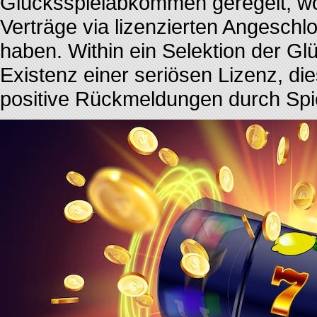
Glücksspielabkommen geregelt, wo
Verträge via lizenzierten Angeschlo
haben. Within ein Selektion der Glü
Existenz einer seriösen Lizenz, di
positive Rückmeldungen durch Spi