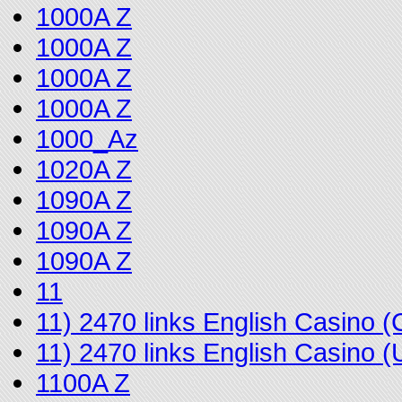
1000A Z
1000A Z
1000A Z
1000A Z
1000_Az
1020A Z
1090A Z
1090A Z
1090A Z
11
11) 2470 links English Casino
11) 2470 links English Casino
1100A Z