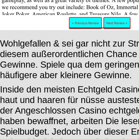
Wohlgefallen & sei gar nicht zur St
diesem außerordentlichen Chance g
Gewinne. Spiele qua dem geringen
häufigere aber kleinere Gewinne.
Inside den meisten Echtgeld Casin
haut und haaren für nüsse austest
der Angeschlossen Casino echtgel
haben bewaffnet, arbeiten Die leser
Spielbudget. Jedoch über dieser Er