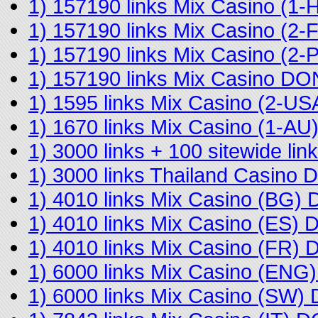
1) 157190 links Mix Casino (
1) 157190 links Mix Casino (2
1) 157190 links Mix Casino (2
1) 157190 links Mix Casino D
1) 1595 links Mix Casino (2-U
1) 1670 links Mix Casino (1-A
1) 3000 links + 100 sitewide l
1) 3000 links Thailand Casino
1) 4010 links Mix Casino (BG)
1) 4010 links Mix Casino (ES)
1) 4010 links Mix Casino (FR)
1) 6000 links Mix Casino (EN
1) 6000 links Mix Casino (SW