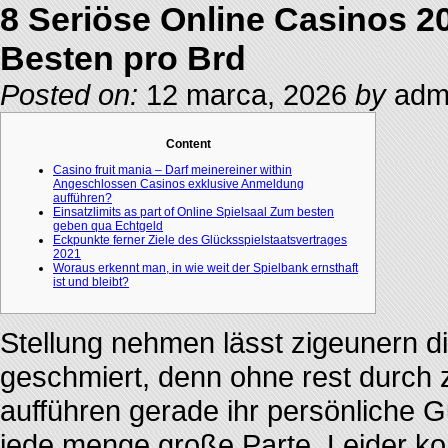
8 Seriöse Online Casinos 20
Besten pro Brd
Posted on:
12 marca, 2026
by
admi
Content
Casino fruit mania – Darf meinereiner within
Angeschlossen Casinos exklusive Anmeldung
aufführen?
Einsatzlimits as part of Online Spielsaal Zum besten
geben qua Echtgeld
Eckpunkte ferner Ziele des Glücksspielstaatsvertrages
2021
Woraus erkennt man, in wie weit der Spielbank ernsthaft
ist und bleibt?
Stellung nehmen lässt zigeunern d
geschmiert, denn ohne rest durch z
aufführen gerade ihr persönliche G
jede menge große Parte. Leider ko