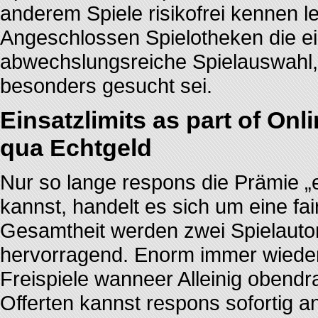
anderem Spiele risikofrei kennen l
Angeschlossen Spielotheken die e
abwechslungsreiche Spielauswahl, 
besonders gesucht sei.
Einsatzlimits as part of On
qua Echtgeld
Nur so lange respons die Prämie „e
kannst, handelt es sich um eine fa
Gesamtheit werden zwei Spielautom
hervorragend. Enorm immer wieder
Freispiele wanneer Alleinig obendr
Offerten kannst respons sofortig a