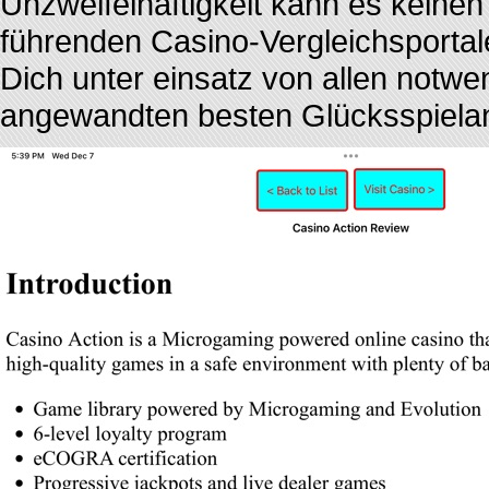
Unzweifelhaftigkeit kann es keinen
führenden Casino-Vergleichsportale
Dich unter einsatz von allen notwe
angewandten besten Glücksspielan