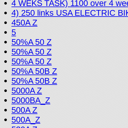
4 WEKS TASK) 1100 over 4 we
4) 250 links USA ELECTRIC 
450A Z
5
50%A 50 Z
50%A 50 Z
50%A 50 Z
50%A 50B Z
50%A 50B Z
5000A Z
5000BA_Z
500A Z
500A_Z