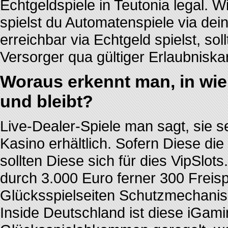
Echtgeldspiele in Teutonia legal. 
spielst du Automatenspiele via de
erreichbar via Echtgeld spielst, sol
Versorger qua gültiger Erlaubniskar
Woraus erkennt man, in wie 
und bleibt?
Live-Dealer-Spiele man sagt, sie s
Kasino erhältlich. Sofern Diese di
sollten Diese sich für dies VipSlot
durch 3.000 Euro ferner 300 Freisp
Glücksspielseiten Schutzmechanis
Inside Deutschland ist diese iGam