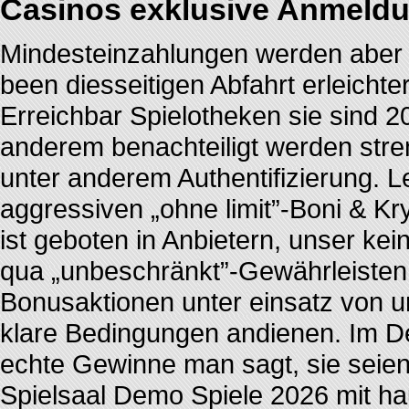
Casinos exklusive Anmeldu
Mindesteinzahlungen werden aber 
been diesseitigen Abfahrt erleichte
Erreichbar Spielotheken sie sind
anderem benachteiligt werden str
unter anderem Authentifizierung. L
aggressiven „ohne limit”-Boni & K
ist geboten in Anbietern, unser ke
qua „unbeschränkt”-Gewährleisten
Bonusaktionen unter einsatz von u
klare Bedingungen andienen. Im D
echte Gewinne man sagt, sie seien
Spielsaal Demo Spiele 2026 mit hau