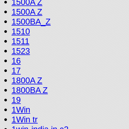
1500A Z
1500A Z
1500BA_Z
1510
1511
1523
16
17
1800A Z
1800BA Z
19
1Win
1Win tr