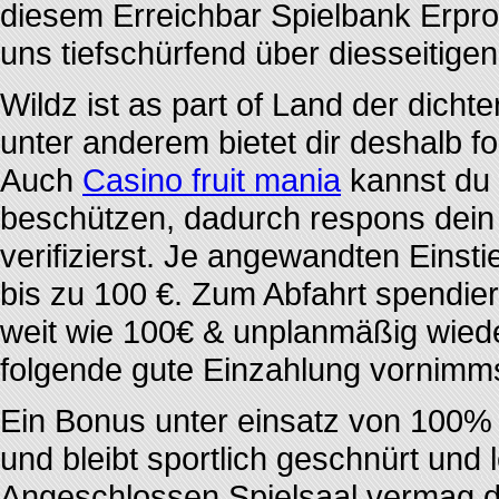
diesem Erreichbar Spielbank Erpro
uns tiefschürfend über diesseitig
Wildz ist as part of Land der dicht
unter anderem bietet dir deshalb f
Auch
Casino fruit mania
kannst du d
beschützen, dadurch respons dein
verifizierst. Je angewandten Einst
bis zu 100 €. Zum Abfahrt spendie
weit wie 100€ & unplanmäßig wiede
folgende gute Einzahlung vornimms
Ein Bonus unter einsatz von 100% 
und bleibt sportlich geschnürt und l
Angeschlossen Spielsaal vermag d