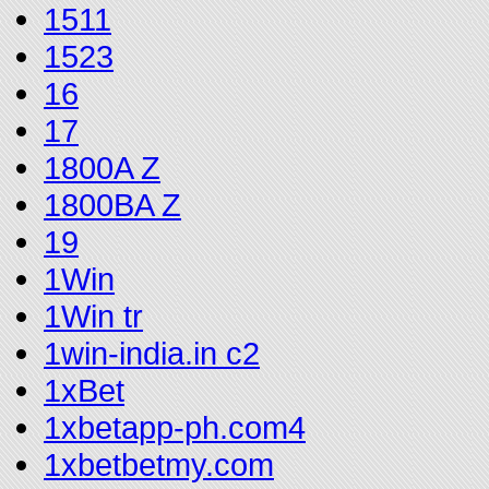
1511
1523
16
17
1800A Z
1800BA Z
19
1Win
1Win tr
1win-india.in c2
1xBet
1xbetapp-ph.com4
1xbetbetmy.com