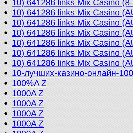
10) 641286 links Mix Casino 
10) 641286 links Mix Casino 
10) 641286 links Mix Casino 
10) 641286 links Mix Casino 
10) 641286 links Mix Casino (
10) 641286 links Mix Casino 
10) 641286 links Mix Casino (
10-лучших-казино-онлайн-10
100%A Z
1000A Z
1000A Z
1000A Z
1000A Z