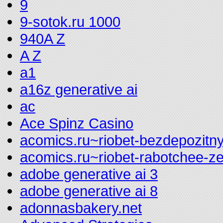
9
9-sotok.ru 1000
940A Z
A Z
a1
a16z generative ai
ac
Ace Spinz Casino
acomics.ru~riobet-bezdepozitny
acomics.ru~riobet-rabotchee-z
adobe generative ai 3
adobe generative ai 8
adonnasbakery.net