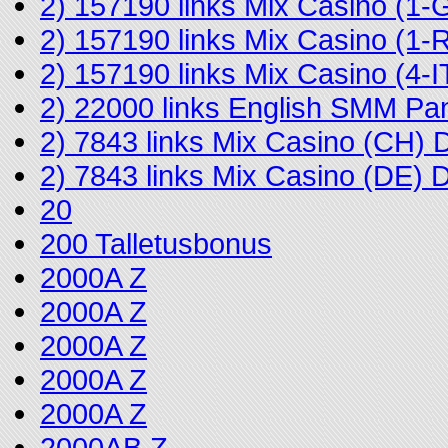
2) 157190 links Mix Casino (1-
2) 157190 links Mix Casino (
2) 157190 links Mix Casino (4
2) 22000 links English SMM Pa
2) 7843 links Mix Casino (CH)
2) 7843 links Mix Casino (DE)
20
200 Talletusbonus
2000A Z
2000A Z
2000A Z
2000A Z
2000A Z
2000AB Z