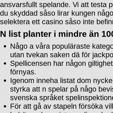
ansvarsfullt spelande. Vi att testa
du skyddad såso lirar kungen någo a
selektera ett casino såso inte befin
N list planter i mindre än 
Någo a våra populäraste kategor
utan tvekan saken dä för jackpo
Spellicensen har någon giltighe
förnyas.
Igenom inneha listat dom nyckelf
styrka att n spelar på någo bev
svenska språket spelinspektion
För att gå av stapeln försöka vil