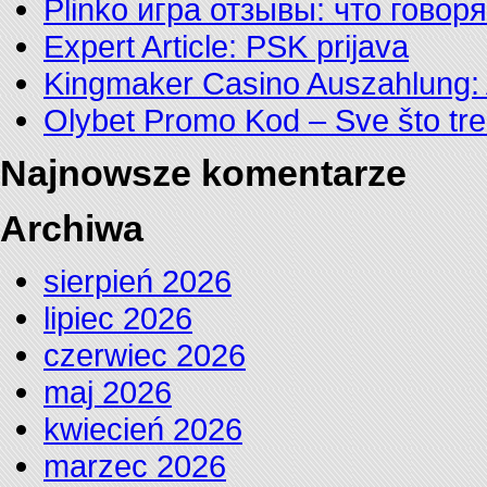
Plinko игра отзывы: что говор
Expert Article: PSK prijava
Kingmaker Casino Auszahlung: 
Olybet Promo Kod – Sve što tre
Najnowsze komentarze
Archiwa
sierpień 2026
lipiec 2026
czerwiec 2026
maj 2026
kwiecień 2026
marzec 2026