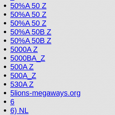
50%A 50 Z
50%A 50 Z
50%A 50 Z
50%A 50B Z
50%A 50B Z
5000A Z
5000BA_Z
500A Z
500A_Z
530A Z
5lions-megaways.org
6
6) NL