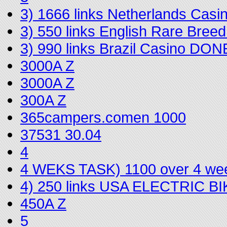
3) 1666 links Netherlands Cas
3) 550 links English Rare Bree
3) 990 links Brazil Casino DON
3000A Z
3000A Z
300A Z
365campers.comen 1000
37531 30.04
4
4 WEKS TASK) 1100 over 4 we
4) 250 links USA ELECTRIC 
450A Z
5