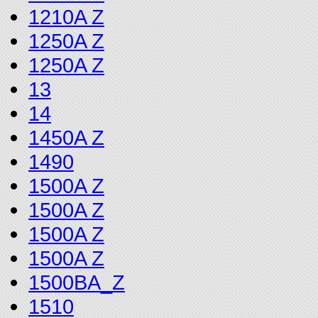
1210A Z
1250A Z
1250A Z
13
14
1450A Z
1490
1500A Z
1500A Z
1500A Z
1500A Z
1500BA_Z
1510