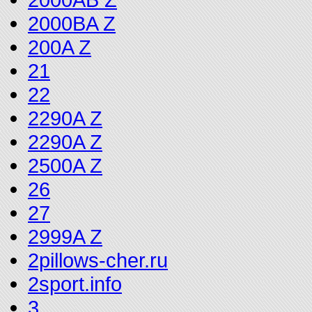
2000BA Z
200A Z
21
22
2290A Z
2290A Z
2500A Z
26
27
2999A Z
2pillows-cher.ru
2sport.info
3