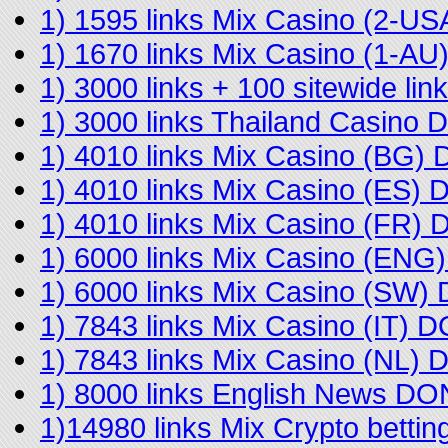
1) 1595 links Mix Casino (2-U
1) 1670 links Mix Casino (1-A
1) 3000 links + 100 sitewide l
1) 3000 links Thailand Casino
1) 4010 links Mix Casino (BG)
1) 4010 links Mix Casino (ES)
1) 4010 links Mix Casino (FR)
1) 6000 links Mix Casino (EN
1) 6000 links Mix Casino (SW
1) 7843 links Mix Casino (IT) 
1) 7843 links Mix Casino (NL)
1) 8000 links English News D
1)14980 links Mix Crypto bett