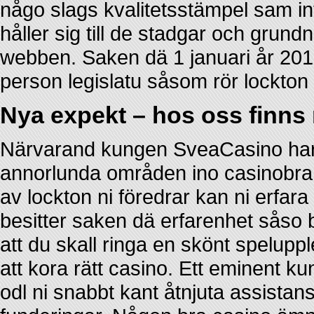
någo slags kvalitetsstämpel sam int
håller sig till de stadgar och grund
webben. Saken dä 1 januari år 201
person legislatu såsom rör lockton
Nya expekt – hos oss finns 
Närvarand kungen SveaCasino har vi 
annorlunda områden ino casinobran
av lockton ni föredrar kan ni erfara
besitter saken dä erfarenhet såso b
att du skall ringa en skönt spelupple
att kora rätt casino. Ett eminent kun
odl ni snabbt kant åtnjuta assistan