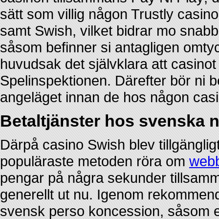
sätt som villig någon Trustly casin
samt Swish, vilket bidrar mo snabb
såsom befinner si antagligen omtyc
huvudsak det självklara att casino
Spelinspektionen. Därefter bör ni 
angeläget innan de hos någon casi
Betaltjänster hos svenska 
Därpå casino Swish blev tillgängligt
populäraste metoden röra om
webb
pengar på några sekunder tillsamm
generellt ut nu. Igenom rekommende
svensk perso koncession, såsom enl