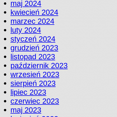
maj 2024
kwiecień 2024
marzec 2024
luty 2024
styczeń 2024
grudzień 2023
listopad 2023
październik 2023
wrzesień 2023
sierpień 2023
lipiec 2023
czerwiec 2023
maj 2023