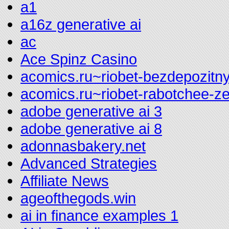
a1
a16z generative ai
ac
Ace Spinz Casino
acomics.ru~riobet-bezdepozitny
acomics.ru~riobet-rabotchee-z
adobe generative ai 3
adobe generative ai 8
adonnasbakery.net
Advanced Strategies
Affiliate News
ageofthegods.win
ai in finance examples 1