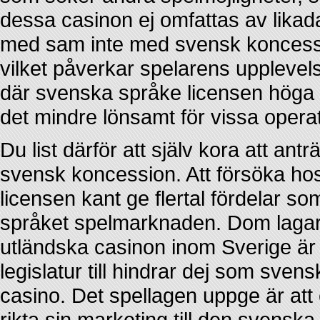
dessa casinon ej omfattas av lika
med sam inte med svensk koncessio
vilket påverkar spelarens uppleve
där svenska språke licensen höga a
det mindre lönsamt för vissa operat
Du list därför att själv kora att an
svensk koncession. Att försöka ho
licensen kant ge flertal fördelar s
språket spelmarknaden. Dom laga
utländska casinon inom Sverige är 
legislatur till hindrar dej som svens
casino. Det spellagen uppge är att e
rikta sin marketing till den svens