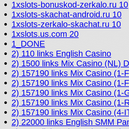
1xslots-bonuskod-zerkalo.ru 10
1xslots-skachat-android.ru 10
1xslots-zerkalo-skachat.ru 10
1xslots.us.com 20
1_DONE
2) 110 links English Casino
2) 1500 links Mix Casino (NL)
2) 157190 links Mix Casino (1
2) 157190 links Mix Casino (
2) 157190 links Mix Casino (1-
2) 157190 links Mix Casino (
2) 157190 links Mix Casino (4
2) 22000 links English SMM Pa