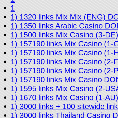
1
1) 1320 links Mix Mix (ENG) 
1) 1350 links Arabic Casino D
1) 1500 links Mix Casino (3-D
1) 157190 links Mix Casino (
1) 157190 links Mix Casino (
1) 157190 links Mix Casino (2
1) 157190 links Mix Casino (2
1) 157190 links Mix Casino D
1) 1595 links Mix Casino (2-U
1) 1670 links Mix Casino (1-A
1) 3000 links + 100 sitewide l
1) 3000 links Thailand Casino