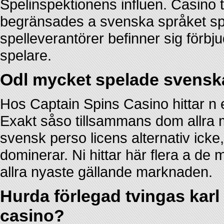
Spelinspektionens influen.
Casino 
begränsades a svenska språket spe
spelleverantörer befinner sig förbj
spelare.
Odl mycket spelade svenska
Hos Captain Spins Casino hittar n 
Exakt såso tillsammans dom allra m
svensk perso licens alternativ icke
dominerar. Ni hittar här flera a d
allra nyaste gällande marknaden.
Hurda förlegad tvingas karl 
casino?