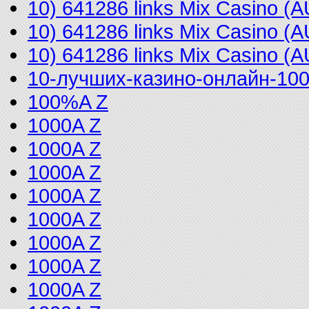
10) 641286 links Mix Casino (
10) 641286 links Mix Casino 
10) 641286 links Mix Casino (
10-лучших-казино-онлайн-10
100%A Z
1000A Z
1000A Z
1000A Z
1000A Z
1000A Z
1000A Z
1000A Z
1000A Z