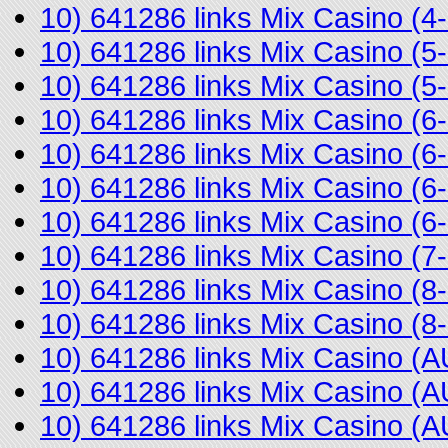
10) 641286 links Mix Casino 
10) 641286 links Mix Casino (
10) 641286 links Mix Casino (
10) 641286 links Mix Casino (
10) 641286 links Mix Casino (
10) 641286 links Mix Casino (
10) 641286 links Mix Casino (
10) 641286 links Mix Casino (
10) 641286 links Mix Casino (
10) 641286 links Mix Casino 
10) 641286 links Mix Casino 
10) 641286 links Mix Casino 
10) 641286 links Mix Casino 