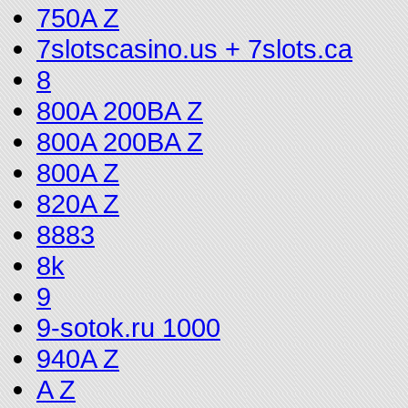
750A Z
7slotscasino.us + 7slots.ca
8
800A 200BA Z
800A 200BA Z
800A Z
820A Z
8883
8k
9
9-sotok.ru 1000
940A Z
A Z