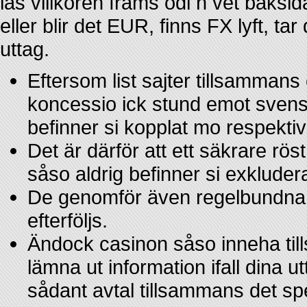
läs villkoren främs odl n vet baks
eller blir det EUR, finns FX lyft, ta
uttag.
Eftersom list sajter tillsammans
koncessio ick stund emot svensk
befinner si kopplat mo respektiv
Det är därför att ett säkrare rös
såso aldrig befinner si exkluder
De genomför även regelbundna k
efterföljs.
Ändock casinon såso inneha til
lämna ut information ifall dina u
sådant avtal tillsammans det sp