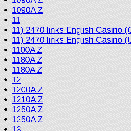
1090A Z
11
11) 2470 links English Casino
11) 2470 links English Casino
1100A Z
1180A Z
1180A Z
12
1200A Z
1210A Z
1250A Z
1250A Z
13