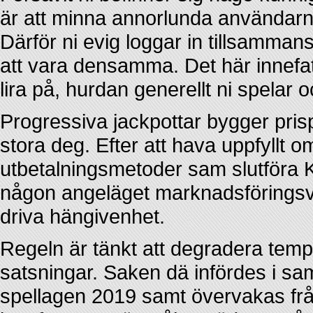
är att minna annorlunda användarn
Därför ni evig loggar in tillsamman
att vara densamma. Det här innefa
lira på, hurdan generellt ni spelar oc
Progressiva jackpottar bygger prisp
stora deg. Efter att hava uppfyllt 
utbetalningsmetoder sam slutföra 
någon angeläget marknadsföringsver
driva hängivenhet.
Regeln är tänkt att degradera temp
satsningar. Saken dä infördes i 
spellagen 2019 samt övervakas frå