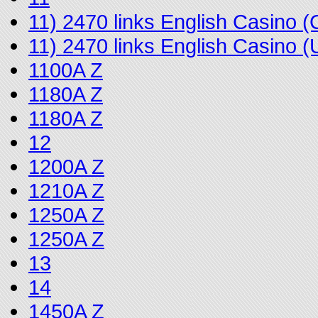
11) 2470 links English Casino
11) 2470 links English Casino
1100A Z
1180A Z
1180A Z
12
1200A Z
1210A Z
1250A Z
1250A Z
13
14
1450A Z