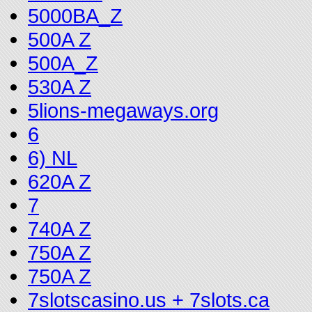
5000BA_Z
500A Z
500A_Z
530A Z
5lions-megaways.org
6
6) NL
620A Z
7
740A Z
750A Z
750A Z
7slotscasino.us + 7slots.ca