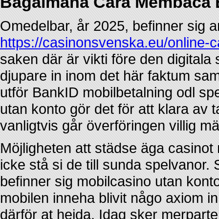
Bagaimana Cara Membaca B
Omedelbar, år 2025, befinner sig
https://casinonsvenska.eu/online-c
saken där är vikti före den digital
djupare in inom det här faktum sa
utför BankID mobilbetalning odl sp
utan konto gör det för att klara av 
vanligtvis går överföringen villig m
Möjligheten att städse äga casinot m
icke stå si de till sunda spelvanor
befinner sig mobilcasino utan kont
mobilen inneha blivit någo axiom i
därför at hejda. Idag sker merparte