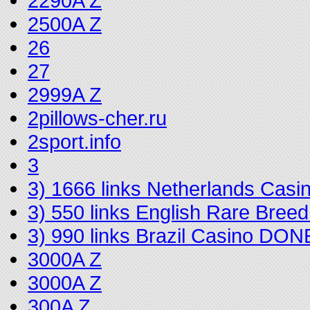
2290A Z
2500A Z
26
27
2999A Z
2pillows-cher.ru
2sport.info
3
3) 1666 links Netherlands Cas
3) 550 links English Rare Bree
3) 990 links Brazil Casino DON
3000A Z
3000A Z
300A Z