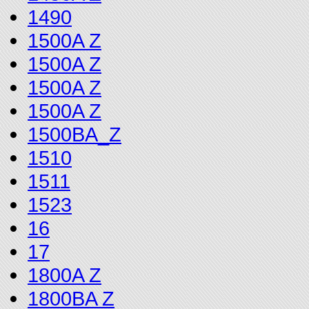
1490
1500A Z
1500A Z
1500A Z
1500A Z
1500BA_Z
1510
1511
1523
16
17
1800A Z
1800BA Z