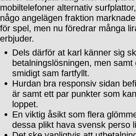
mobiltelefoner alternativ surfplattor,
någo angelägen fraktion marknaden
för spel, men nu föredrar många li
erbjuder.
Dels därför at karl känner sig 
betalningslösningen, men samt dä
smidigt sam fartfyllt.
Hurdan bra responsiv sidan befi
är samt ett par punkter som kant
loppet.
En viktig åsikt som flera glömme
dessa plikt hava svensk perso l
Det ske vanligtvis att utbetalni