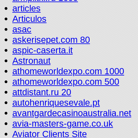
articles
Articulos
asac
askerisepet.com 80
aspic-caserta.it
Astronaut
athomeworldexpo.com 1000
athomeworldexpo.com 500
attdistant.ru 20
autohenriquesevale.pt
avantgardecasinoaustralia.net
avia-masters-game.co.uk
Aviator Clients Site