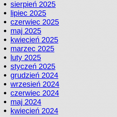
sierpień 2025
lipiec 2025
czerwiec 2025
maj 2025
kwiecień 2025
marzec 2025
luty 2025
styczeń 2025
grudzień 2024
wrzesień 2024
czerwiec 2024
maj 2024
kwiecień 2024