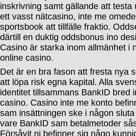
inskrivning samt gällande att testa
ett vasst nätcasino, inte me omede
sportsbook att tillfälle fraktio. O
därtill en duktig oddsbonus ino design
Casino är starka inom allmänhet i 
online casino.
Det är en bra fason att fresta nya 
att löpa risk egna kapital. Alla sve
identitet tillsammans BankID bred 
casino. Casino inte me konto befin
sam insättningen ske i någon sluta
vare BankID sam betalmetoder såsom
Försåvit ni befinner sig någo kunni