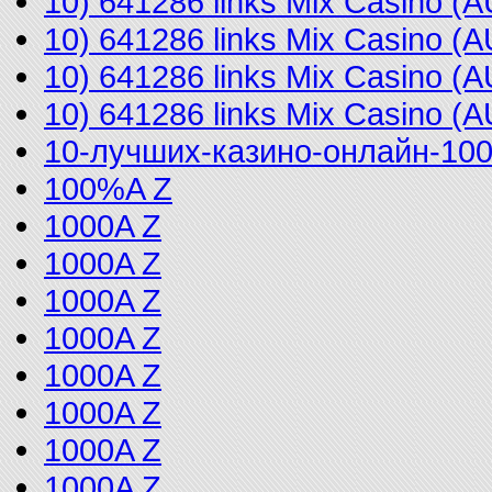
10) 641286 links Mix Casino 
10) 641286 links Mix Casino (
10) 641286 links Mix Casino 
10) 641286 links Mix Casino (
10-лучших-казино-онлайн-10
100%A Z
1000A Z
1000A Z
1000A Z
1000A Z
1000A Z
1000A Z
1000A Z
1000A Z