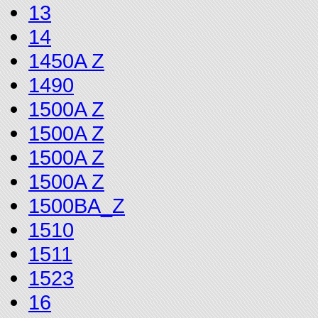
13
14
1450A Z
1490
1500A Z
1500A Z
1500A Z
1500A Z
1500BA_Z
1510
1511
1523
16