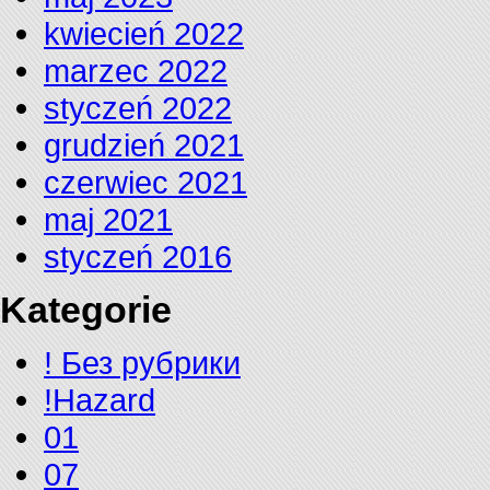
kwiecień 2022
marzec 2022
styczeń 2022
grudzień 2021
czerwiec 2021
maj 2021
styczeń 2016
Kategorie
! Без рубрики
!Hazard
01
07