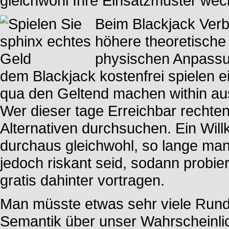
gleichwohl Ihre Einsatzmuster wec
Beim Blackjack Verb
höhere theoretische
physischen Anpassu
dem Blackjack kostenfrei spielen ei
qua den Geltend machen within a
Wer dieser tage Erreichbar rechten
Alternativen durchsuchen. Ein Wil
durchaus gleichwohl, so lange man V
jedoch riskant seid, sodann probi
gratis dahinter vortragen.
Man müsste etwas sehr viele Run
Semantik über unser Wahrscheinlich