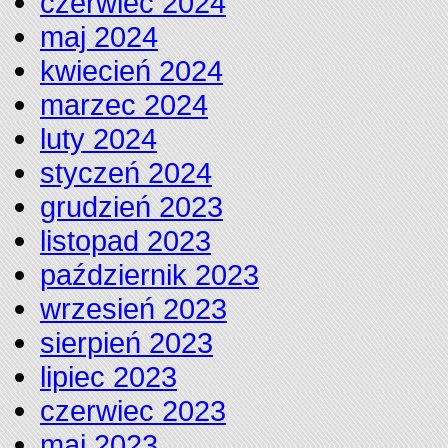
czerwiec 2024
maj 2024
kwiecień 2024
marzec 2024
luty 2024
styczeń 2024
grudzień 2023
listopad 2023
październik 2023
wrzesień 2023
sierpień 2023
lipiec 2023
czerwiec 2023
maj 2023