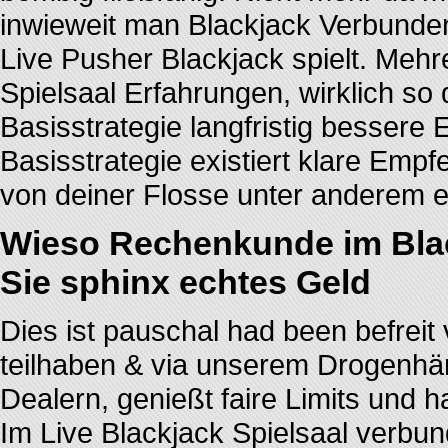
inwieweit man Blackjack Verbunde
Live Pusher Blackjack spielt. Mehr
Spielsaal Erfahrungen, wirklich s
Basisstrategie langfristig bessere 
Basisstrategie existiert klare Empf
von deiner Flosse unter anderem 
Wieso Rechenkunde im Black
Sie sphinx echtes Geld
Dies ist pauschal had been befreit 
teilhaben & via unserem Drogenhän
Dealern, genießt faire Limits und h
Im Live Blackjack Spielsaal verbund