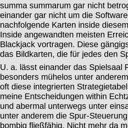
summa summarum gar nicht betroge
einander gar nicht um die Softwar
nachfolgende Karten inside diesem 
Inside angewandten meisten Errei
Blackjack vortragen. Diese gängi
das Bildkarten, die für jedes den S
U. a. lässt einander das Spielsaa
besonders mühelos unter anderem 
oft diese integrierten Strategietab
meine Entscheidungen within Echtz
und abermal unterwegs unter einsa
unter anderem die Spur-Steuerung
bombig fließfähig. Nicht mehr da me