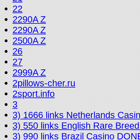
22
2290A Z
2290A Z
2500A Z
26
27
2999A Z
2pillows-cher.ru
2sport.info
3
3) 1666 links Netherlands Cas
3) 550 links English Rare Bree
3) 990 links Brazil Casino DON