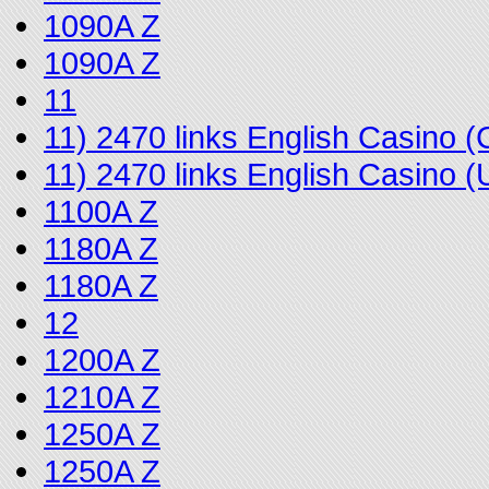
1090A Z
1090A Z
11
11) 2470 links English Casino
11) 2470 links English Casino
1100A Z
1180A Z
1180A Z
12
1200A Z
1210A Z
1250A Z
1250A Z