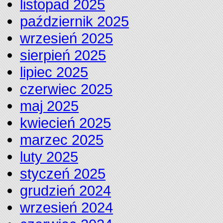
listopad 2025
październik 2025
wrzesień 2025
sierpień 2025
lipiec 2025
czerwiec 2025
maj 2025
kwiecień 2025
marzec 2025
luty 2025
styczeń 2025
grudzień 2024
wrzesień 2024