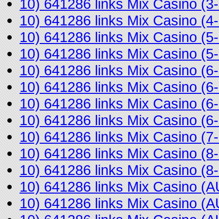
10) 641286 links Mix Casino (
10) 641286 links Mix Casino 
10) 641286 links Mix Casino (
10) 641286 links Mix Casino (
10) 641286 links Mix Casino (
10) 641286 links Mix Casino (
10) 641286 links Mix Casino (
10) 641286 links Mix Casino (
10) 641286 links Mix Casino (
10) 641286 links Mix Casino (
10) 641286 links Mix Casino 
10) 641286 links Mix Casino 
10) 641286 links Mix Casino 