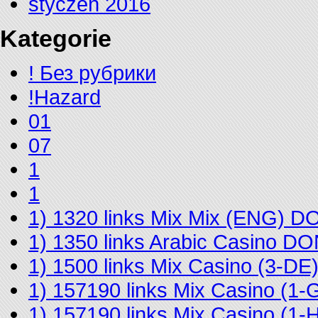
styczeń 2016
Kategorie
! Без рубрики
!Hazard
01
07
1
1
1) 1320 links Mix Mix (ENG) 
1) 1350 links Arabic Casino D
1) 1500 links Mix Casino (3-D
1) 157190 links Mix Casino (
1) 157190 links Mix Casino (