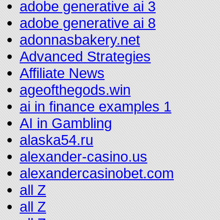
adobe generative ai 3
adobe generative ai 8
adonnasbakery.net
Advanced Strategies
Affiliate News
ageofthegods.win
ai in finance examples 1
AI in Gambling
alaska54.ru
alexander-casino.us
alexandercasinobet.com
all Z
all Z