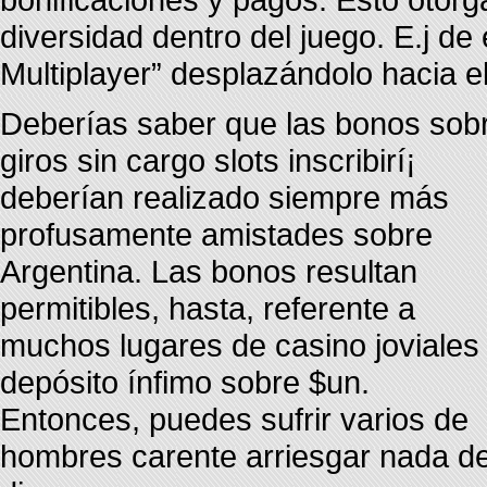
diversidad dentro del juego. E.j de
Multiplayer” desplazándolo hacia 
Deberías saber que las bonos sob
giros sin cargo slots inscribirí¡
deberían realizado siempre más
profusamente amistades sobre
Argentina. Las bonos resultan
permitibles, hasta, referente a
muchos lugares de casino joviales
depósito ínfimo sobre $un.
Entonces, puedes sufrir varios de
hombres carente arriesgar nada d