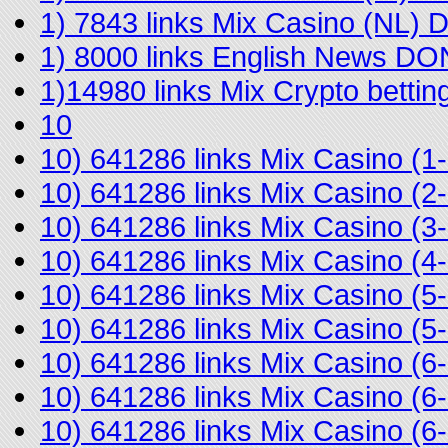
1) 7843 links Mix Casino (NL)
1) 8000 links English News D
1)14980 links Mix Crypto bett
10
10) 641286 links Mix Casino 
10) 641286 links Mix Casino 
10) 641286 links Mix Casino (
10) 641286 links Mix Casino 
10) 641286 links Mix Casino (
10) 641286 links Mix Casino (
10) 641286 links Mix Casino (
10) 641286 links Mix Casino (
10) 641286 links Mix Casino (