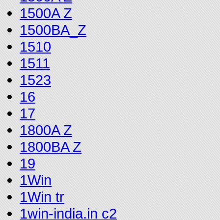
1500A Z
1500BA_Z
1510
1511
1523
16
17
1800A Z
1800BA Z
19
1Win
1Win tr
1win-india.in c2