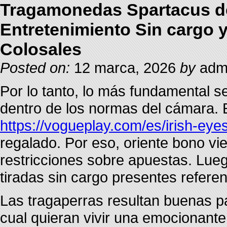
Tragamonedas Spartacus de 
Entretenimiento Sin cargo 
Colosales
Posted on:
12 marca, 2026
by
admi
Por lo tanto, lo más fundamental s
dentro de los normas del cámara. 
https://vogueplay.com/es/irish-eyes
regalado. Por eso, oriente bono vi
restricciones sobre apuestas.
Lueg
tiradas sin cargo presentes referen
Las tragaperras resultan buenas pa
cual quieran vivir una emocionant