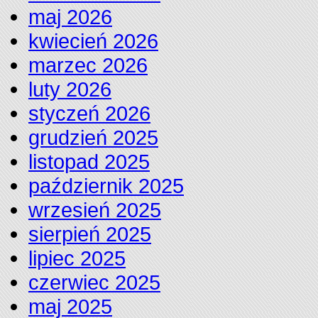
maj 2026
kwiecień 2026
marzec 2026
luty 2026
styczeń 2026
grudzień 2025
listopad 2025
październik 2025
wrzesień 2025
sierpień 2025
lipiec 2025
czerwiec 2025
maj 2025