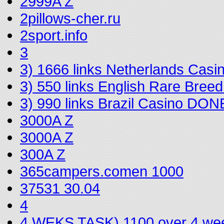
2999A Z
2pillows-cher.ru
2sport.info
3
3) 1666 links Netherlands Cas
3) 550 links English Rare Bree
3) 990 links Brazil Casino DON
3000A Z
3000A Z
300A Z
365campers.comen 1000
37531 30.04
4
4 WEKS TASK) 1100 over 4 we