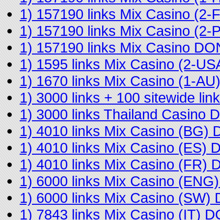
1) 157190 links Mix Casino (2
1) 157190 links Mix Casino (2
1) 157190 links Mix Casino D
1) 1595 links Mix Casino (2-U
1) 1670 links Mix Casino (1-A
1) 3000 links + 100 sitewide l
1) 3000 links Thailand Casino
1) 4010 links Mix Casino (BG)
1) 4010 links Mix Casino (ES)
1) 4010 links Mix Casino (FR)
1) 6000 links Mix Casino (EN
1) 6000 links Mix Casino (SW
1) 7843 links Mix Casino (IT) 