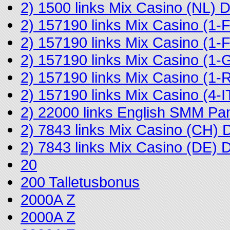
2) 1500 links Mix Casino (NL)
2) 157190 links Mix Casino (1
2) 157190 links Mix Casino (
2) 157190 links Mix Casino (1-
2) 157190 links Mix Casino (
2) 157190 links Mix Casino (4
2) 22000 links English SMM Pa
2) 7843 links Mix Casino (CH)
2) 7843 links Mix Casino (DE)
20
200 Talletusbonus
2000A Z
2000A Z