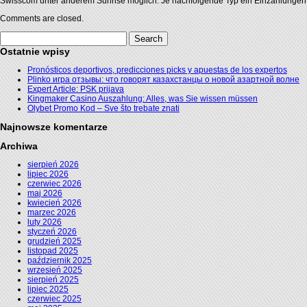
Swisscom unter anderem Sunrise möglich. Je nachfolgende Typ ein Einzahlungen s
Comments are closed.
Search
for:
Ostatnie wpisy
Pronósticos deportivos, predicciones picks y apuestas de los expertos
Plinko игра отзывы: что говорят казахстанцы о новой азартной волне
Expert Article: PSK prijava
Kingmaker Casino Auszahlung: Alles, was Sie wissen müssen
Olybet Promo Kod – Sve što trebate znati
Najnowsze komentarze
Archiwa
sierpień 2026
lipiec 2026
czerwiec 2026
maj 2026
kwiecień 2026
marzec 2026
luty 2026
styczeń 2026
grudzień 2025
listopad 2025
październik 2025
wrzesień 2025
sierpień 2025
lipiec 2025
czerwiec 2025