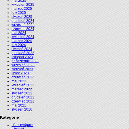
maj 2025
kwiecień 2025
marzec 2025
luty 2025
styczeń 2025
grudzień 2024
wrzesień 2024
czerwiec 2024
maj 2024
kwiecień 2024
marzec 2024
luty 2024
styczeń 2024
grudzień 2023
listopad 2023
październik 2023
wrzesień 2023
sierpień 2023
lipiec 2023
czerwiec 2023
maj 2023
kwiecień 2022
marzec 2022
styczeń 2022
grudzień 2021
czerwiec 2021
maj 2021
styczeń 2016
Kategorie
! Без рубрики