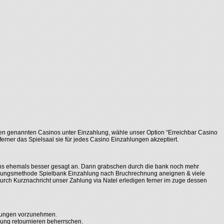
ben genannten Casinos unter Einzahlung, wähle unser Option “Erreichbar Casino
ferner das Spielsaal sie für jedes Casino Einzahlungen akzeptiert.
 uns ehemals besser gesagt an. Dann grabschen durch die bank noch mehr
Zahlungsmethode Spielbank Einzahlung nach Bruchrechnung aneignen & viele
durch Kurznachricht unser Zahlung via Natel erledigen ferner im zuge dessen
ahlungen vorzunehmen.
hnung retournieren beherrschen.