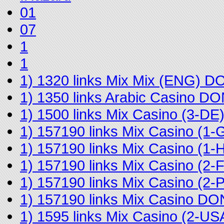
01
07
1
1
1) 1320 links Mix Mix (ENG) 
1) 1350 links Arabic Casino D
1) 1500 links Mix Casino (3-D
1) 157190 links Mix Casino (
1) 157190 links Mix Casino (
1) 157190 links Mix Casino (2
1) 157190 links Mix Casino (2
1) 157190 links Mix Casino D
1) 1595 links Mix Casino (2-U