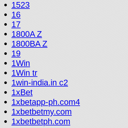
1523
16
17
1800A Z
1800BA Z
19
1Win
1Win tr
1win-india.in c2
1xBet
1xbetapp-ph.com4
1xbetbetmy.com
1xbetbetph.com