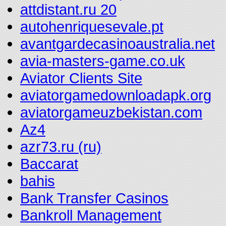
attdistant.ru 20
autohenriquesevale.pt
avantgardecasinoaustralia.net
avia-masters-game.co.uk
Aviator Clients Site
aviatorgamedownloadapk.org
aviatorgameuzbekistan.com
Az4
azr73.ru (ru)
Baccarat
bahis
Bank Transfer Casinos
Bankroll Management