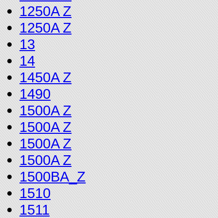
1250A Z
1250A Z
13
14
1450A Z
1490
1500A Z
1500A Z
1500A Z
1500A Z
1500BA_Z
1510
1511