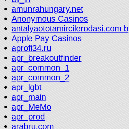
amunrahungary.net
Anonymous Casinos
antalyaototamircilerodasi.com b
Apple Pay Casinos
aprofi34.ru
apr_breakoutfinder
apr_common_1
apr_common_2
apr_lgbt
apr_main
apr_MeMo
apr_prod
arabru.com