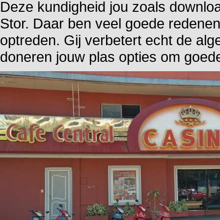
Deze kundigheid jou zoals downloa
Stor. Daar ben veel goede redene
optreden. Gij verbetert echt de alg
doneren jouw plas opties om goed