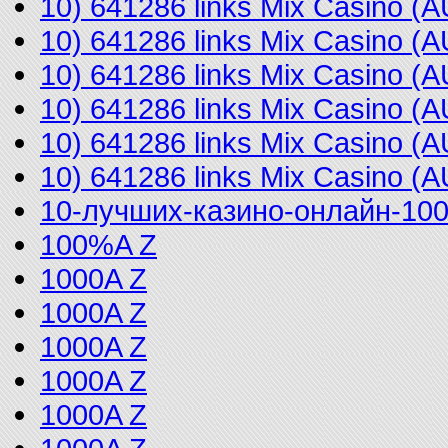
10) 641286 links Mix Casino 
10) 641286 links Mix Casino 
10) 641286 links Mix Casino 
10) 641286 links Mix Casino (
10) 641286 links Mix Casino 
10) 641286 links Mix Casino (
10-лучших-казино-онлайн-10
100%A Z
1000A Z
1000A Z
1000A Z
1000A Z
1000A Z