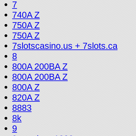
7
740A Z
750A Z
750A Z
7slotscasino.us + 7slots.ca
8
800A 200BA Z
800A 200BA Z
800A Z
820A Z
8883
8k
9