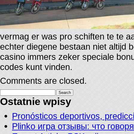
vermag er was pro schiften te te 
echter diegene bestaan niet altijd 
casino immers zeker speciale bonus
codes kunt vinden.
Comments are closed.
Search
for:
Ostatnie wpisy
Pronósticos deportivos, predicc
Plinko игра отзывы: что говор