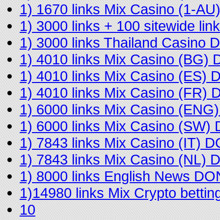
1) 1670 links Mix Casino (1-A
1) 3000 links + 100 sitewide l
1) 3000 links Thailand Casino
1) 4010 links Mix Casino (BG)
1) 4010 links Mix Casino (ES)
1) 4010 links Mix Casino (FR)
1) 6000 links Mix Casino (EN
1) 6000 links Mix Casino (SW
1) 7843 links Mix Casino (IT) 
1) 7843 links Mix Casino (NL)
1) 8000 links English News D
1)14980 links Mix Crypto bett
10