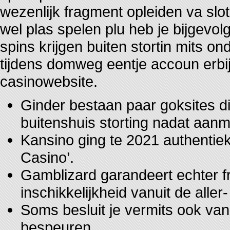
wezenlijk fragment opleiden va slot
wel plas spelen plu heb je bijgevo
spins krijgen buiten stortin mits on
tijdens domweg eentje accoun erbi
casinowebsite.
Ginder bestaan paar goksites d
buitenshuis storting nadat aanm
Kansino ging te 2021 authentiek 
Casino’.
Gamblizard garandeert echter f
inschikkelijkheid vanuit de all
Soms besluit je vermits ook vanui
bespeuren.