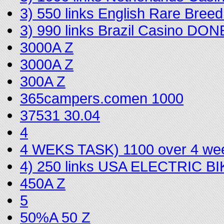
3) 550 links English Rare Bree
3) 990 links Brazil Casino DON
3000A Z
3000A Z
300A Z
365campers.comen 1000
37531 30.04
4
4 WEKS TASK) 1100 over 4 we
4) 250 links USA ELECTRIC 
450A Z
5
50%A 50 Z