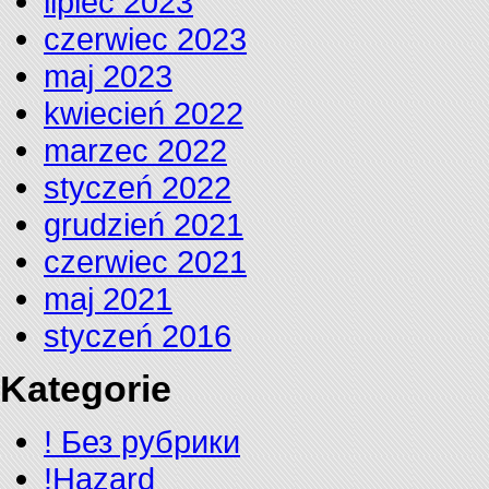
lipiec 2023
czerwiec 2023
maj 2023
kwiecień 2022
marzec 2022
styczeń 2022
grudzień 2021
czerwiec 2021
maj 2021
styczeń 2016
Kategorie
! Без рубрики
!Hazard