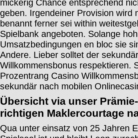
mickerig Chance entsprechend nic
geben. Irgendeiner Provision wir
benannt ferner sei within weitest
Spielbank angeboten. Solange hoh
Umsatzbedingungen en bloc sie sind
Andere. Lieber solltet der sekund
Willkommensbonus respektieren. Sc
Prozentrang Casino Willkommensb
sekundär nach mobilen Onlinecasino
Übersicht via unser Prämie-A
richtigen Maklercourtage n
Qua unter einsatz von 25 Jahren E