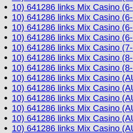
10) 641286 links Mix Casino (
10) 641286 links Mix Casino (
10) 641286 links Mix Casino (
10) 641286 links Mix Casino (
10) 641286 links Mix Casino (
10) 641286 links Mix Casino (
10) 641286 links Mix Casino 
10) 641286 links Mix Casino 
10) 641286 links Mix Casino 
10) 641286 links Mix Casino 
10) 641286 links Mix Casino (
10) 641286 links Mix Casino 
10) 641286 links Mix Casino (