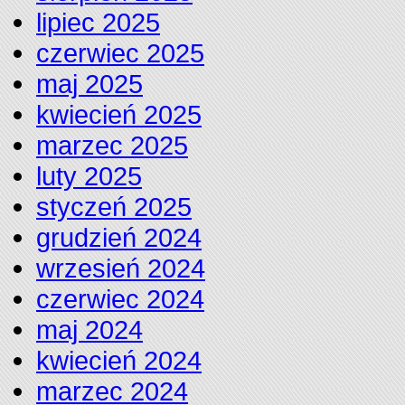
lipiec 2025
czerwiec 2025
maj 2025
kwiecień 2025
marzec 2025
luty 2025
styczeń 2025
grudzień 2024
wrzesień 2024
czerwiec 2024
maj 2024
kwiecień 2024
marzec 2024