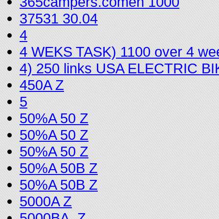
365campers.comen 1000
37531 30.04
4
4 WEKS TASK) 1100 over 4 we
4) 250 links USA ELECTRIC 
450A Z
5
50%A 50 Z
50%A 50 Z
50%A 50 Z
50%A 50B Z
50%A 50B Z
5000A Z
5000BA_Z