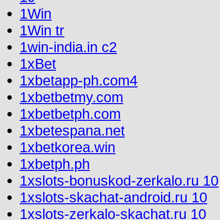
1Win
1Win tr
1win-india.in c2
1xBet
1xbetapp-ph.com4
1xbetbetmy.com
1xbetbetph.com
1xbetespana.net
1xbetkorea.win
1xbetph.ph
1xslots-bonuskod-zerkalo.ru 10
1xslots-skachat-android.ru 10
1xslots-zerkalo-skachat.ru 10