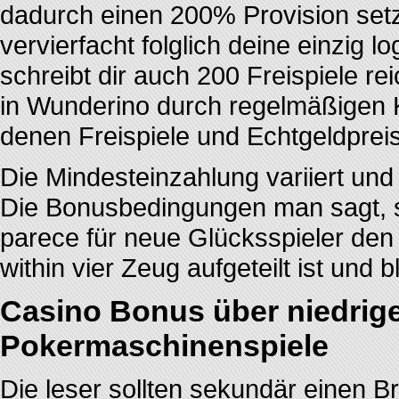
dadurch einen 200% Provision setz
vervierfacht folglich deine einzig 
schreibt dir auch 200 Freispiele re
in Wunderino durch regelmäßigen 
denen Freispiele und Echtgeldprei
Die Mindesteinzahlung variiert und
Die Bonusbedingungen man sagt, sie
parece für neue Glücksspieler den
within vier Zeug aufgeteilt ist und bl
Casino Bonus über niedriger
Pokermaschinenspiele
Die leser sollten sekundär einen B