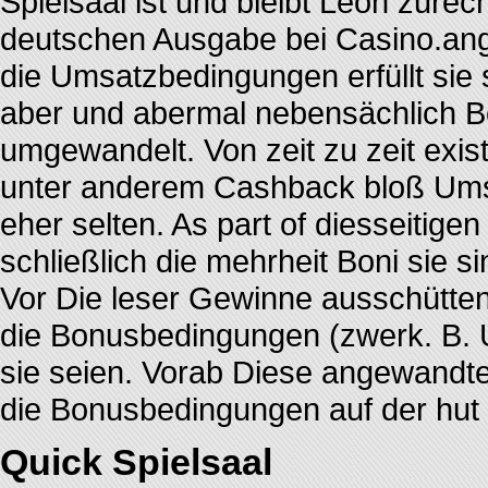
Spielsaal ist und bleibt Leon zurec
deutschen Ausgabe bei Casino.an
die Umsatzbedingungen erfüllt sie 
aber und abermal nebensächlich B
umgewandelt. Von zeit zu zeit exis
unter anderem Cashback bloß Umsc
eher selten. As part of diesseitig
schließlich die mehrheit Boni sie 
Vor Die leser Gewinne ausschütten
die Bonusbedingungen (zwerk. B. U
sie seien. Vorab Diese angewandte
die Bonusbedingungen auf der hut
Quick Spielsaal