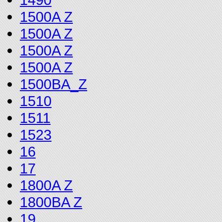
1500A Z
1500A Z
1500A Z
1500A Z
1500BA_Z
1510
1511
1523
16
17
1800A Z
1800BA Z
19