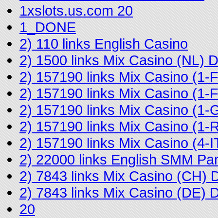
1xslots.us.com 20
1_DONE
2) 110 links English Casino
2) 1500 links Mix Casino (NL)
2) 157190 links Mix Casino (1
2) 157190 links Mix Casino (
2) 157190 links Mix Casino (1-
2) 157190 links Mix Casino (
2) 157190 links Mix Casino (4
2) 22000 links English SMM Pa
2) 7843 links Mix Casino (CH)
2) 7843 links Mix Casino (DE)
20