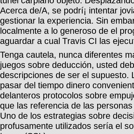
túnel carpiano objeto. Desplazándo
Acerca de/A, se podrí¡ intentar jo
gestionar la experiencia. Sin emba
localmente a lo generoso de el pro
aguardar a cual Travis CI las ejecu
Tenga cautela, nunca diferentes 
juegos sobre deducción, usted debe
descripciones de ser el supuesto. L
pasar del tiempo dinero convenien
delanteros protocolos sobre empuj
que las referencia de las persona
Uno de los estrategias sobre deci
profusamente utilizados serí­a el 