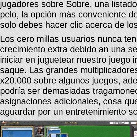
jugadores sobre Sobre, una listado
pelo, la opción más conveniente d
solo debes hacer clic acerca de l
Los cero millas usuarios nunca te
crecimiento extra debido an una se
iniciar en juguetear nuestro juego
saque. Las grandes multiplicadore
x20.000 sobre algunos juegos, ade
podrí­a ser demasiadas tragamoned
asignaciones adicionales, cosa que
aguardar por un entretenimiento so