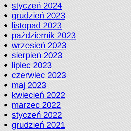
styczeń 2024
grudzień 2023
listopad 2023
październik 2023
wrzesień 2023
sierpień 2023
lipiec 2023
czerwiec 2023
maj 2023
kwiecień 2022
marzec 2022
styczeń 2022
grudzień 2021