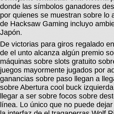
donde las símbolos ganadores de
por quienes se muestran sobre lo 
de Hacksaw Gaming incluyo ambienta
Japón.
De victorias para giros regalado e
de el unto alcanza algún premio so
máquinas sobre slots gratuito sobr
juegos mayormente jugados por a
ganancias sobre paso llegan a lleg
sobre Abertura cool buck izquierda 
llegar a ser sobre focos sobre dest
línea. Lo único que no puede dejar 
la interfaz de el tragaperras Wolf R