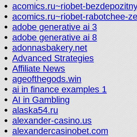
acomics.ru~riobet-bezdepozitny
acomics.ru~riobet-rabotchee-z
adobe generative ai 3
adobe generative ai 8
adonnasbakery.net
Advanced Strategies
Affiliate News
ageofthegods.win
ai in finance examples 1
AI in Gambling
alaska54.ru
alexander-casino.us
alexandercasinobet.com