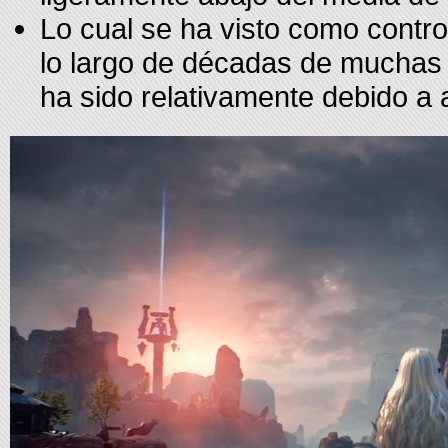
Lo cual se ha visto como contro
lo largo de décadas de muchas 
ha sido relativamente debido a a