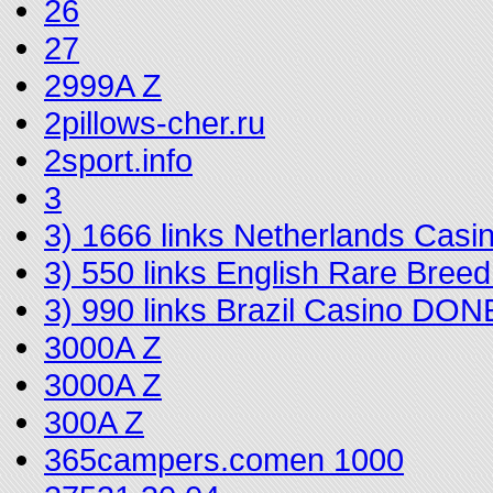
26
27
2999A Z
2pillows-cher.ru
2sport.info
3
3) 1666 links Netherlands Cas
3) 550 links English Rare Bree
3) 990 links Brazil Casino DON
3000A Z
3000A Z
300A Z
365campers.comen 1000