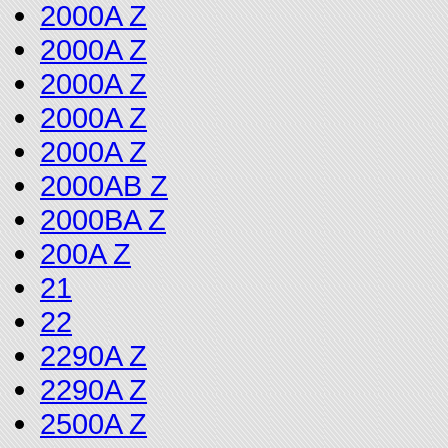
2000A Z
2000A Z
2000A Z
2000A Z
2000A Z
2000AB Z
2000BA Z
200A Z
21
22
2290A Z
2290A Z
2500A Z