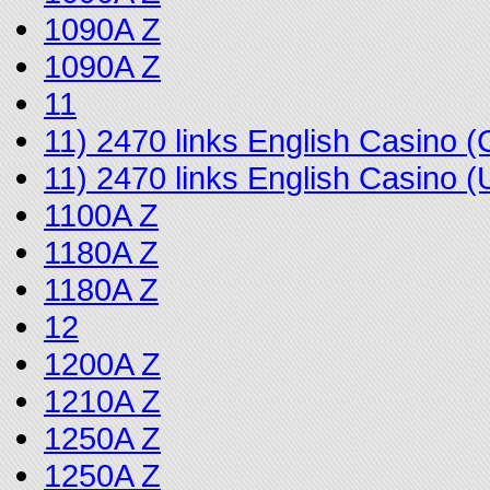
1090A Z
1090A Z
11
11) 2470 links English Casino
11) 2470 links English Casino
1100A Z
1180A Z
1180A Z
12
1200A Z
1210A Z
1250A Z
1250A Z