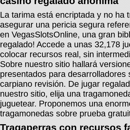
casino regalado anónima
La tarima está encriptada y no ha tr
asegurar una pericia segura refere
en VegasSlotsOnline, una gran bibl
regalado! Accede a unas 32,178 ju
colocar recursos real, sin intermed
Sobre nuestro sitio hallará versio
presentados para desarrolladores so
carpiano revisión. De jugar regala
nuestro sitio, elija una tragamoned
juguetear. Proponemos una enorm
tragamonedas sobre prueba gratui
Tragaperras con recursos f