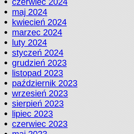
czerwiec 2024
maj 2024
kwiecień 2024
marzec 2024
luty 2024
styczeń 2024
grudzień 2023
listopad 2023
październik 2023
wrzesień 2023
sierpień 2023
lipiec 2023
czerwiec 2023
maj 2023