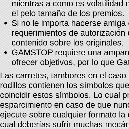
mientras a como es volatilidad 
el pelo tamaño de los premios.
Si no le importa hacerse amiga 
requerimientos de autorización 
contenido sobre los originales.
GAMSTOP requiere una amparo v
ofrecer objetivos, por lo que G
Las carretes, tambores en el caso
rodillos contienen los símbolos que
coincidir estos símbolos. Lo cual 
esparcimiento en caso de que nunc
ejecute sobre cualquier formato la
cual deberías sufrir muchas mecán