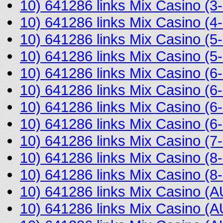
10) 641286 links Mix Casino (
10) 641286 links Mix Casino 
10) 641286 links Mix Casino (
10) 641286 links Mix Casino (
10) 641286 links Mix Casino (
10) 641286 links Mix Casino (
10) 641286 links Mix Casino (
10) 641286 links Mix Casino (
10) 641286 links Mix Casino (
10) 641286 links Mix Casino (
10) 641286 links Mix Casino 
10) 641286 links Mix Casino 
10) 641286 links Mix Casino 