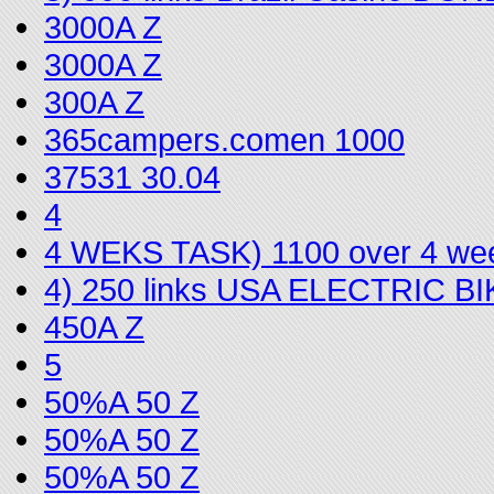
3000A Z
3000A Z
300A Z
365campers.comen 1000
37531 30.04
4
4 WEKS TASK) 1100 over 4 we
4) 250 links USA ELECTRIC 
450A Z
5
50%A 50 Z
50%A 50 Z
50%A 50 Z