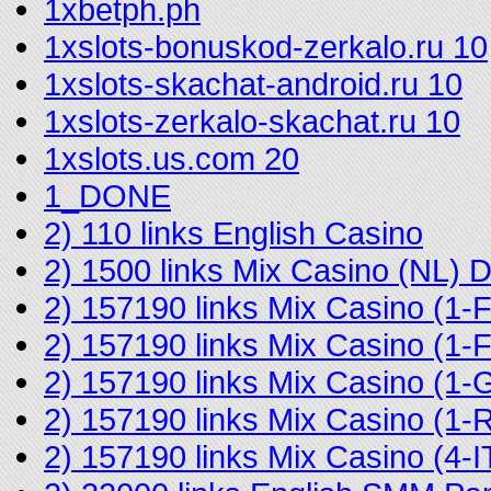
1xbetph.ph
1xslots-bonuskod-zerkalo.ru 10
1xslots-skachat-android.ru 10
1xslots-zerkalo-skachat.ru 10
1xslots.us.com 20
1_DONE
2) 110 links English Casino
2) 1500 links Mix Casino (NL)
2) 157190 links Mix Casino (1
2) 157190 links Mix Casino (
2) 157190 links Mix Casino (1-
2) 157190 links Mix Casino (
2) 157190 links Mix Casino (4