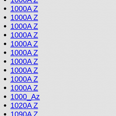
1000A Z
1000A Z
1000A Z
1000A Z
1000A Z
1000A Z
1000A Z
1000A Z
1000A Z
1000A Z
1000_Az
1020A Z
1090A Z