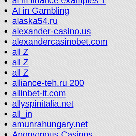
ai in finance examples 1
AI in Gambling
alaska54.ru
alexander-casino.us
alexandercasinobet.com
all Z
all Z
all Z
alliance-teh.ru 200
allinbet-it.com
allyspinitalia.net
all_in
amunrahungary.net
Anonymous Casinos