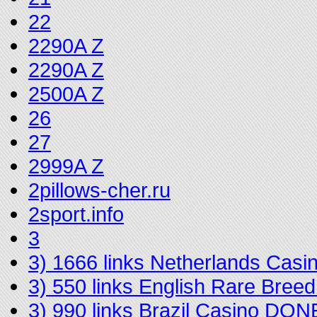
22
2290A Z
2290A Z
2500A Z
26
27
2999A Z
2pillows-cher.ru
2sport.info
3
3) 1666 links Netherlands Cas
3) 550 links English Rare Bree
3) 990 links Brazil Casino DON