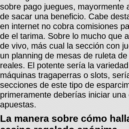
sobre pago juegues, mayormente a
de sacar una beneficio. Cabe dest
en internet no cobra comisiones pa
de el tarima. Sobre lo mucho que 
de vivo, más cual la sección con ju
un planning de mesas de ruleta de
reales. El potente serí­a la varieda
máquinas tragaperras o slots, serí­a
secciones de este tipo de esparcim
primeramente deberías iniciar una 
apuestas.
La manera sobre cómo hall