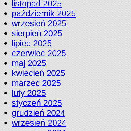
listopad 2025
październik 2025
wrzesień 2025
sierpień 2025
lipiec 2025
czerwiec 2025
maj 2025
kwiecień 2025
marzec 2025
luty 2025
styczeń 2025
grudzień 2024
wrzesień 2024