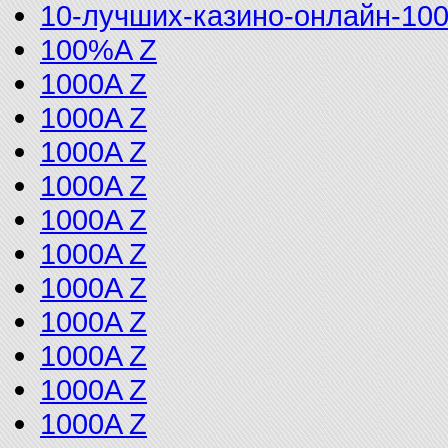
10-лучших-казино-онлайн-10
100%A Z
1000A Z
1000A Z
1000A Z
1000A Z
1000A Z
1000A Z
1000A Z
1000A Z
1000A Z
1000A Z
1000A Z