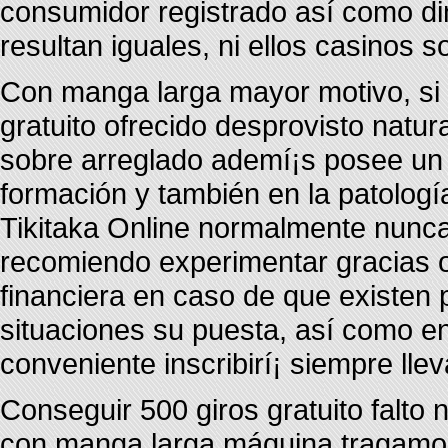
consumidor registrado así­ como d
resultan iguales, ni ellos casinos s
Con manga larga mayor motivo, si l
gratuito ofrecido desprovisto natur
sobre arreglado ademí¡s posee un
formación y también en la patologí­
Tikitaka Online normalmente nunca 
recomiendo experimentar gracias o
financiera en caso de que existen 
situaciones su puesta, así­ como en
conveniente inscribirí¡ siempre lle
Conseguir 500 giros gratuito falto
con manga larga máquina tragamon