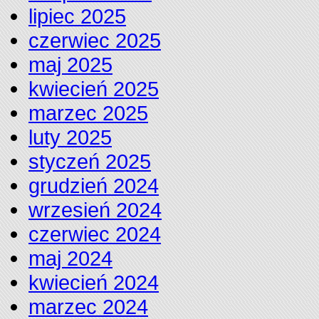
lipiec 2025
czerwiec 2025
maj 2025
kwiecień 2025
marzec 2025
luty 2025
styczeń 2025
grudzień 2024
wrzesień 2024
czerwiec 2024
maj 2024
kwiecień 2024
marzec 2024