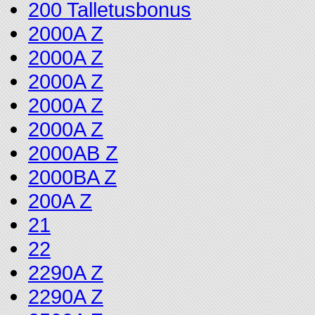
200 Talletusbonus
2000A Z
2000A Z
2000A Z
2000A Z
2000A Z
2000AB Z
2000BA Z
200A Z
21
22
2290A Z
2290A Z