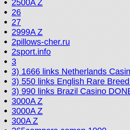
2500A Z
26
27
2999A Z
2pillows-cher.ru
2sport.info
3
3) 1666 links Netherlands Cas
3) 550 links English Rare Bree
3) 990 links Brazil Casino DON
3000A Z
3000A Z
300A Z