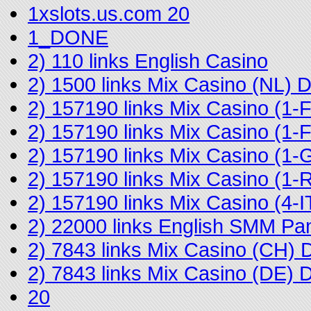
1xslots.us.com 20
1_DONE
2) 110 links English Casino
2) 1500 links Mix Casino (NL)
2) 157190 links Mix Casino (1
2) 157190 links Mix Casino (
2) 157190 links Mix Casino (1-
2) 157190 links Mix Casino (
2) 157190 links Mix Casino (4
2) 22000 links English SMM Pa
2) 7843 links Mix Casino (CH)
2) 7843 links Mix Casino (DE)
20