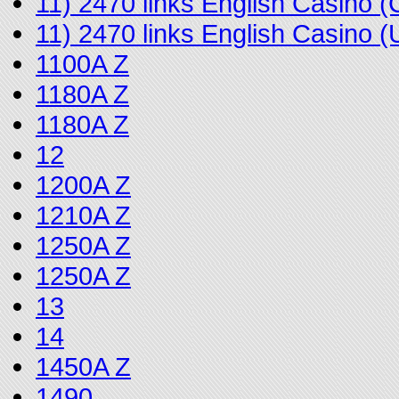
11) 2470 links English Casino
11) 2470 links English Casino
1100A Z
1180A Z
1180A Z
12
1200A Z
1210A Z
1250A Z
1250A Z
13
14
1450A Z
1490