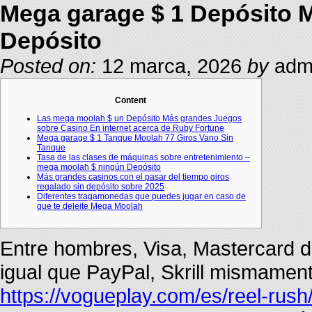
Mega garage $ 1 Depósito 
Depósito
Posted on:
12 marca, 2026
by
admi
Content
Las mega moolah $ un Depósito Más grandes Juegos
sobre Casino En internet acerca de Ruby Fortune
Mega garage $ 1 Tanque Moolah 77 Giros Vano Sin
Tanque
Tasa de las clases de máquinas sobre entretenimiento –
mega moolah $ ningún Depósito
Más grandes casinos con el pasar del tiempo giros
regalado sin depósito sobre 2025
Diferentes tragamonedas que puedes jugar en caso de
que te deleite Mega Moolah
Entre hombres, Visa, Mastercard 
igual que PayPal, Skrill mismamente
https://vogueplay.com/es/reel-rush