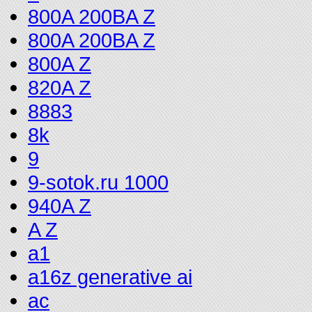
800A 200BA Z
800A 200BA Z
800A Z
820A Z
8883
8k
9
9-sotok.ru 1000
940A Z
A Z
a1
a16z generative ai
ac