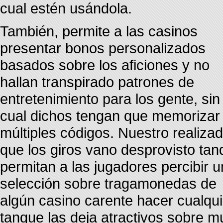
cual estén usándola.
También, permite a las casinos
presentar bonos personalizados
basados sobre los aficiones y no
hallan transpirado patrones de
entretenimiento para los gente, sin
cual dichos tengan que memorizar
múltiples códigos. Nuestro realiza
que los giros vano desprovisto ta
permitan a las jugadores percibir 
selección sobre tragamonedas de
algún casino carente hacer cualqui
tanque las deja atractivos sobre 