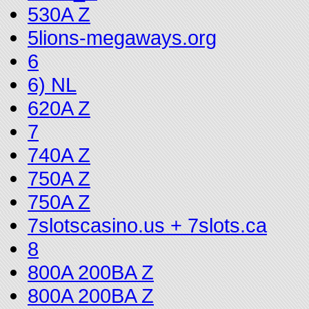
530A Z
5lions-megaways.org
6
6) NL
620A Z
7
740A Z
750A Z
750A Z
7slotscasino.us + 7slots.ca
8
800A 200BA Z
800A 200BA Z