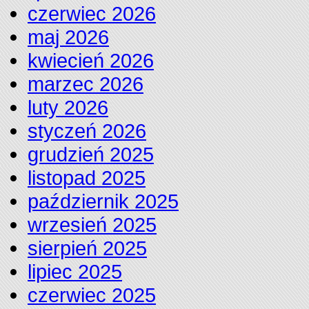
czerwiec 2026
maj 2026
kwiecień 2026
marzec 2026
luty 2026
styczeń 2026
grudzień 2025
listopad 2025
październik 2025
wrzesień 2025
sierpień 2025
lipiec 2025
czerwiec 2025