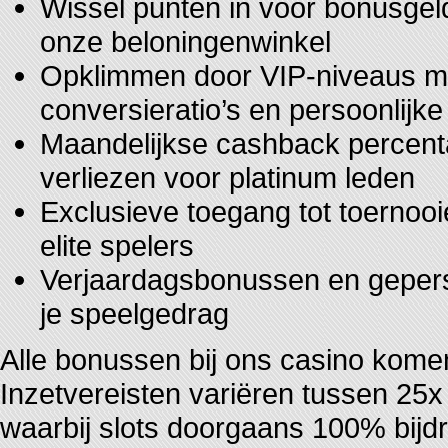
Wissel punten in voor bonusgeld,
onze beloningenwinkel
Opklimmen door VIP-niveaus m
conversieratio’s en persoonlij
Maandelijkse cashback percenta
verliezen voor platinum leden
Exclusieve toegang tot toernooi
elite spelers
Verjaardagsbonussen en geper
je speelgedrag
Alle bonussen bij ons casino kom
Inzetvereisten variëren tussen 25x
waarbij slots doorgaans 100% bijd