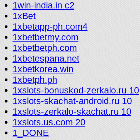
1win-india.in c2
1xBet
1xbetapp-ph.com4
1xbetbetmy.com
1xbetbetph.com
1xbetespana.net
1xbetkorea.win
1xbetph.ph
1xslots-bonuskod-zerkalo.ru 10
1xslots-skachat-android.ru 10
1xslots-zerkalo-skachat.ru 10
1xslots.us.com 20
1_DONE