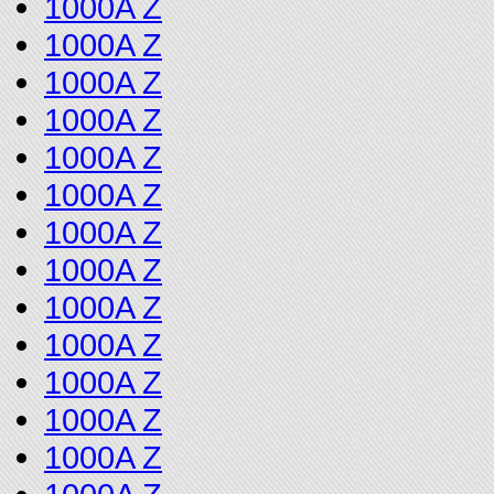
1000A Z
1000A Z
1000A Z
1000A Z
1000A Z
1000A Z
1000A Z
1000A Z
1000A Z
1000A Z
1000A Z
1000A Z
1000A Z