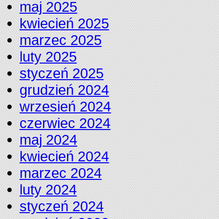
maj 2025
kwiecień 2025
marzec 2025
luty 2025
styczeń 2025
grudzień 2024
wrzesień 2024
czerwiec 2024
maj 2024
kwiecień 2024
marzec 2024
luty 2024
styczeń 2024