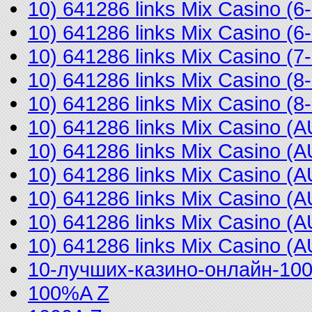
10) 641286 links Mix Casino (
10) 641286 links Mix Casino (
10) 641286 links Mix Casino (
10) 641286 links Mix Casino (
10) 641286 links Mix Casino 
10) 641286 links Mix Casino 
10) 641286 links Mix Casino 
10) 641286 links Mix Casino 
10) 641286 links Mix Casino (
10) 641286 links Mix Casino 
10) 641286 links Mix Casino (
10-лучших-казино-онлайн-10
100%A Z