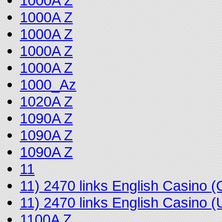
1000A Z
1000A Z
1000A Z
1000A Z
1000A Z
1000_Az
1020A Z
1090A Z
1090A Z
1090A Z
11
11) 2470 links English Casino
11) 2470 links English Casino
1100A Z