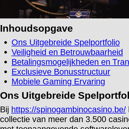
Inhoudsopgave
Ons Uitgebreide Spelportfolio
Veiligheid en Betrouwbaarheid
Betalingsmogelijkheden en Tran
Exclusieve Bonusstructuur
Mobiele Gaming Ervaring
Ons Uitgebreide Spelportfol
Bij
https://spinogambinocasino.be/
collectie van meer dan 3.500 casi
met toonaangevende softwarelever