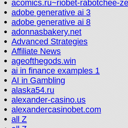
acomics.ru~riobet-rabotchee-z
adobe generative ai 3
adobe generative ai 8
adonnasbakery.net
Advanced Strategies
Affiliate News
ageofthegods.win
ai in finance examples 1
AI in Gambling
alaska54.ru
alexander-casino.us
alexandercasinobet.com
all Z