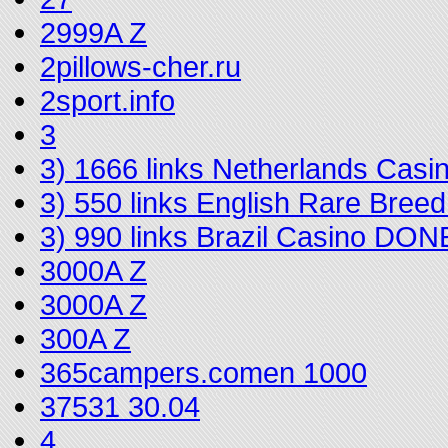
2999A Z
2pillows-cher.ru
2sport.info
3
3) 1666 links Netherlands Cas
3) 550 links English Rare Bree
3) 990 links Brazil Casino DON
3000A Z
3000A Z
300A Z
365campers.comen 1000
37531 30.04
4