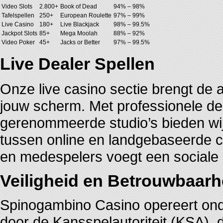
Video Slots
2.800+
Book of Dead
94% – 98%
Tafelspellen
250+
European Roulette
97% – 99%
Live Casino
180+
Live Blackjack
98% – 99.5%
Jackpot Slots
85+
Mega Moolah
88% – 92%
Video Poker
45+
Jacks or Better
97% – 99.5%
Live Dealer Spellen
Onze live casino sectie brengt de 
jouw scherm. Met professionele de
gerenommeerde studio’s bieden wij
tussen online en landgebaseerde ca
en medespelers voegt een sociale 
Veiligheid en Betrouwbaarh
Spinogambino Casino opereert onde
door de Kansspelautoriteit (KSA),