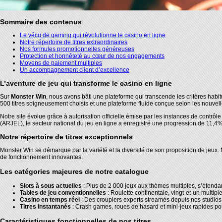
Sommaire des contenus
Le vécu de gaming qui révolutionne le casino en ligne
Notre répertoire de titres extraordinaires
Nos formules promotionnelles généreuses
Protection et honnêteté au cœur de nos engagements
Moyens de paiement multiples
Un accompagnement client d’excellence
L’aventure de jeu qui transforme le casino en ligne
Sur
Monster Win
, nous avons bâti une plateforme qui transcende les critères habi
500 titres soigneusement choisis et une plateforme fluide conçue selon les nouve
Notre site évolue grâce à autorisation officielle émise par les instances de contr
(ARJEL), le secteur national du jeu en ligne a enregistré une progression de 11,4% e
Notre répertoire de titres exceptionnels
Monster Win se démarque par la variété et la diversité de son proposition de jeu
de fonctionnement innovantes.
Les catégories majeures de notre catalogue
Slots à sous actuelles
: Plus de 2 000 jeux aux thèmes multiples, s’étenda
Tables de jeu conventionnelles
: Roulette continentale, vingt-et-un multipl
Casino en temps réel
: Des croupiers experts streamés depuis nos studios
Titres instantanés
: Crash games, roues de hasard et mini-jeux rapides p
Caractéristiques fonctionnelles de nos titres