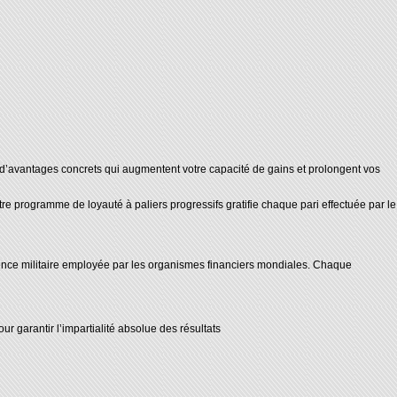
d’avantages concrets qui augmentent votre capacité de gains et prolongent vos
re programme de loyauté à paliers progressifs gratifie chaque pari effectuée par le
érence militaire employée par les organismes financiers mondiales. Chaque
garantir l’impartialité absolue des résultats