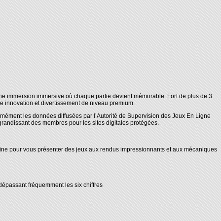
r une immersion immersive où chaque partie devient mémorable. Fort de plus de 3
re innovation et divertissement de niveau premium.
nformément les données diffusées par l’Autorité de Supervision des Jeux En Ligne
t grandissant des membres pour les sites digitales protégées.
omaine pour vous présenter des jeux aux rendus impressionnants et aux mécaniques
dépassant fréquemment les six chiffres