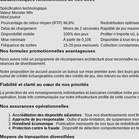
Spécification technologique
Valeur Monster Win
Atout joueur
Pourcentage de retour moyen (RTP)
96,8%
Redistribution optimal
Délai de chargement
Moins de 2 secondes
Rapidité de jeu maxim
Disponibilité mobile
100% des jeux
Profiter n’importe où, 
Mise minimale
À partir de 0,10€
Disponible à tous les p
Fréquence de sorties
15-20 jeux mensuels
Collection constamment
Nos formules promotionnelles avantageuses
Nous avons créé un programme de récompenses architecturé pour reconnaître la as
séances de divertissement.
Notre proposition de accueil associe un bonus sur mise premier avec des tours grat
cumul de crédits échangeables contre des crédits de jeu, des retours ou des entré
Fiabilité et clarté au cœur de nos priorités
La protection de vos renseignements individuelles et bancaires constitue notre pr
opération, toute info communiquée sur notre infrastructure profite de cette couche 
Nos assurances opérationnelles
Accréditation des dispositifs aléatoires
: Tous nos divertissements sont f
Approche de jeu responsable
: Outils d’auto-limitation, de suspension mo
Honnêteté économique
: Publication mensuelle de nos taux de redistributio
Protection contre la fraude
: Dispositif de détection comportementale en te
Moyens de transaction diversifiées