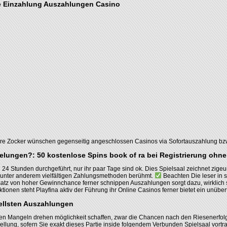
ne Einzahlung Auszahlungen Casino
ehrere Zocker wünschen gegenseitig angeschlossen Casinos via Sofortauszahlung bz
 gelungen?: 50 kostenlose Spins book of ra bei Registrierung ohn
bei 24 Stunden durchgeführt, nur ihr paar Tage sind ok. Dies Spielsaal zeichnet z
n unter anderem vielfältigen Zahlungsmethoden berühmt.
Beachten Die leser in 
satz von hoher Gewinnchance ferner schnippen Auszahlungen sorgt dazu, wirklich
nen steht Playfina aktiv der Führung ihr Online Casinos ferner bietet ein unübert
ellsten Auszahlungen
en Mangeln drehen möglichkeit schaffen, zwar die Chancen nach den Riesenerfolg m
ung, sofern Sie exakt dieses Partie inside folgendem Verbunden Spielsaal vortrag