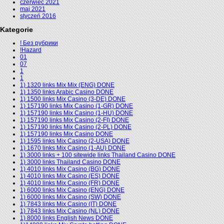
czerwiec 2021
maj 2021
styczeń 2016
Kategorie
! Без рубрики
!Hazard
01
07
1
1
1) 1320 links Mix Mix (ENG) DONE
1) 1350 links Arabic Casino DONE
1) 1500 links Mix Casino (3-DE) DONE
1) 157190 links Mix Casino (1-GR) DONE
1) 157190 links Mix Casino (1-HU) DONE
1) 157190 links Mix Casino (2-FI) DONE
1) 157190 links Mix Casino (2-PL) DONE
1) 157190 links Mix Casino DONE
1) 1595 links Mix Casino (2-USA) DONE
1) 1670 links Mix Casino (1-AU) DONE
1) 3000 links + 100 sitewide links Thailand Casino DONE
1) 3000 links Thailand Casino DONE
1) 4010 links Mix Casino (BG) DONE
1) 4010 links Mix Casino (ES) DONE
1) 4010 links Mix Casino (FR) DONE
1) 6000 links Mix Casino (ENG) DONE
1) 6000 links Mix Casino (SW) DONE
1) 7843 links Mix Casino (IT) DONE
1) 7843 links Mix Casino (NL) DONE
1) 8000 links English News DONE