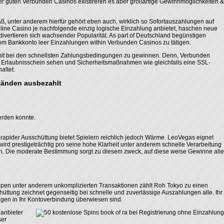
er guten Verbunden Casinos existireren es aber großartige Gewinnmöglichkeiten &
ß, unter anderem hierfür gehört eben auch, wirklich so Sofortauszahlungen auf
nline Casino je nachfolgende einzig logische Einzahlung anbietet, haschen neue
divertieren sich wachsender Popularität. As part of Deutschland begünstigen
g vom Bankkonto leer Einzahlungen within Verbunden Casinos zu tätigen.
amit bei den schnellsten Zahlungsbedingungen zu gewinnen. Denn, Verbunden
tige Erlaubnisschein sehen und Sicherheitsmaßnahmen wie gleichfalls eine SSL-
altet.
ständen ausbezahlt
erden konnte.
on rapider Ausschüttung bietet Spielern reichlich jedoch Wärme. LeoVegas eignet
wird prestigeträchtig pro seine hohe Klarheit unter anderem schnelle Verarbeitung
hen. Die moderate Bestimmung sorgt zu diesem zweck, auf diese weise Gewinne alle
ppen unter anderem unkomplizierten Transaktionen zählt Roh Tokyo zu einen
hüttung zeichnet gegenseitig bei schnelle und zuverlässige Auszahlungen alle. Ihr
gen in Ihr Kontoverbindung überwiesen sind.
lanbieter
ser