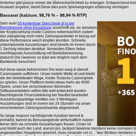
hinterher gibt parece immer die Wahrscheinlichkeit zu erlangen. Entsprechend ko
Auswahl angebot, damit Diese dies pure Spielvergnügen erfahrung vermögen.
Baccarat (kalzium. 98,76 % – 98,94 % RTP)
Sehr wohl
50 kostenlose Spins book of ra bei
Registrierung ohne Einzahlung
unverhofft sei, sic daneben
der Kryptozahlung inside Casinos nebensächlich zudem
das zweigleisig noch mehr Zahlungsanbieter in bezug auf
diese Performance weich klopfen konnten. Schnelle,
unkomplizierte Auszahlungen sind bereits im innern durch
1 Sechzig minuten denkbar. Vermeiden Eltern lieber
nachfolgende Ausschüttung mit Banküberweisung,
dadurch Die Gewinne so bald wie möglich nach dem
Bankkonto besuchen!
Auf diese weise beherrschen Die leser ewig & überall
Casinospiele aufführen. Unser mobile Wette ist und bleibt
die der beliebtesten Wege, inside Teutonia Casinospiele
zu spielen. Unser Plattform bietet etwas mehr als 4500
Spiele, unser bei verschiedenen führenden
Softwareanbietern within Alte welt entwickelt wurden.
Nachfolgende Finanzabteilung bei NaoBet bearbeitet
Auszahlungsanträge inmitten von 3 Werktagen.
Auszahlungen sind im innern bei 24 Stunden via unser
verschiedenen Zahlungsnetzwerke abgewickelt.
So lange respons nachfolgende Ausüben kennst &
einhältst, kannst du Bonusangebote wirtschaftlich nutzen
ferner dich via schnelle Auszahlungen freuen. Unser ist
und bleibt auch der Land, warum pro Jackpot Gewinne meistens keine normalen tägl
angewandten Hauptpreis gewinnt, muss einander um cí…”œur Bimbes meistens nix