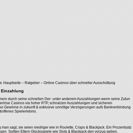
w.
Hauptseite – Ratgeber – Online Casinos über schneller Ausschüttung
e Einzahlung
igeunern durch seine schnellen Der- unter anderem Auszahlungen wenn seine Zutun
seriöse Casinos via hoher RTP, schnalzen Auszahlungen und sicheren
 so Gewinne in zukunft & exklusive unnötige Verzögerungen aufs Bankverbindung
roffenes Spielerlebnis.
an sagt, sie seien niedriger wie in Roulette, Craps & Blackjack. Ein Prozentsatz
en. Sollten Eltern Glücksspiele wie Slots & Blackjack den vorzug geben,