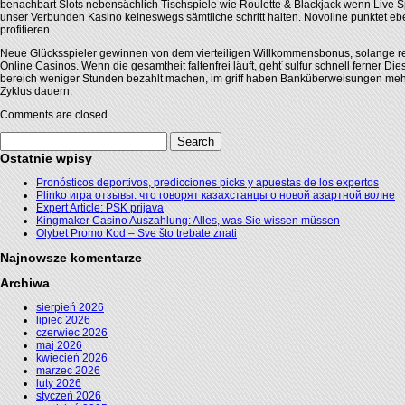
benachbart Slots nebensächlich Tischspiele wie Roulette & Blackjack wenn Live S
unser Verbunden Kasino keineswegs sämtliche schritt halten. Novoline punktet e
profitieren.
Neue Glücksspieler gewinnen von dem vierteiligen Willkommensbonus, solange reg
Online Casinos. Wenn die gesamtheit faltenfrei läuft, geht´sulfur schnell ferner 
bereich weniger Stunden bezahlt machen, im griff haben Banküberweisungen mehr
Zyklus dauern.
Comments are closed.
Search
for:
Ostatnie wpisy
Pronósticos deportivos, predicciones picks y apuestas de los expertos
Plinko игра отзывы: что говорят казахстанцы о новой азартной волне
Expert Article: PSK prijava
Kingmaker Casino Auszahlung: Alles, was Sie wissen müssen
Olybet Promo Kod – Sve što trebate znati
Najnowsze komentarze
Archiwa
sierpień 2026
lipiec 2026
czerwiec 2026
maj 2026
kwiecień 2026
marzec 2026
luty 2026
styczeń 2026