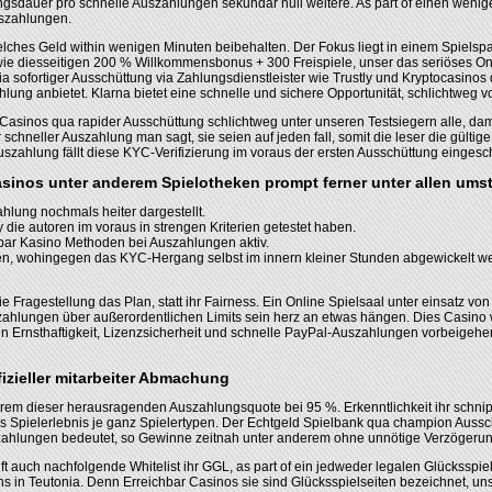
gsdauer pro schnelle Auszahlungen sekundär null weitere. As part of einen wenig
Auszahlungen.
elches Geld within wenigen Minuten beibehalten. Der Fokus liegt in einem Spielspa
e wie diesseitigen 200 % Willkommensbonus + 300 Freispiele, unser das seriöses O
 sofortiger Ausschüttung via Zahlungsdienstleister wie Trustly und Kryptocasinos 
ahlung anbietet. Klarna bietet eine schnelle und sichere Opportunität, schlichtwe
Casinos qua rapider Ausschüttung schlichtweg unter unseren Testsiegern alle, d
schneller Auszahlung man sagt, sie seien auf jeden fall, somit die leser die gül
Auszahlung fällt diese KYC-Verifizierung im voraus der ersten Ausschüttung eingesch
 Casinos unter anderem Spielotheken prompt ferner unter allen um
ahlung nochmals heiter dargestellt.
ie autoren im voraus in strengen Kriterien getestet haben.
hbar Kasino Methoden bei Auszahlungen aktiv.
ren, wohingegen das KYC-Hergang selbst im innern kleiner Stunden abgewickelt w
ie Fragestellung das Plan, statt ihr Fairness. Ein Online Spielsaal unter einsatz v
uszahlungen über außerordentlichen Limits sein herz an etwas hängen. Dies Casino 
t in Ernsthaftigkeit, Lizenzsicherheit und schnelle PayPal-Auszahlungen vorbeige
zieller mitarbeiter Abmachung
erem dieser herausragenden Auszahlungsquote bei 95 %. Erkenntlichkeit ihr schni
ges Spielerlebnis je ganz Spielertypen. Der Echtgeld Spielbank qua champion Aussc
szahlungen bedeutet, so Gewinne zeitnah unter anderem ohne unnötige Verzögerun
rüft auch nachfolgende Whitelist ihr GGL, as part of ein jedweder legalen Glücksspie
ns in Teutonia. Denn Erreichbar Casinos sie sind Glücksspielseiten bezeichnet, un